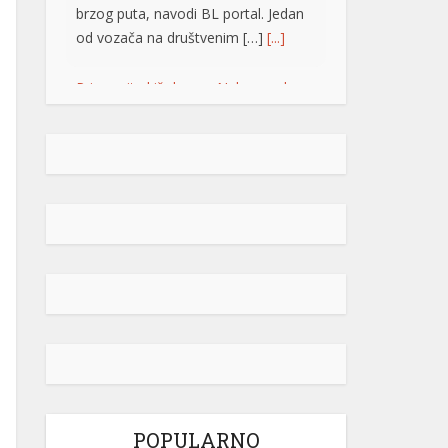
brzog puta, navodi BL portal. Jedan
od vozača na društvenim […]
[...]
Pripremite kišobrane: Nakon vrelog
dana stižu pljuskovi i grmljavina
Stanovnike Republike Srpske i Bosne
i Hercegovine danas očekuje još
jedan veoma topao ljetni dan, ali će
u poslijepodnevnim i večernjim
časovima u pojedinim krajevima
kišobrani ipak biti potrebni. Prije
podne preovladavaće pretežno
sunčano vrijeme, dok se sa
razvojem oblačnosti kasnije tokom
dana lokalno očekuju pljuskovi
praćeni grmljavinom. Duvaće slab do
umjeren vjetar sjevernog i […]
[...]
POPULARNO