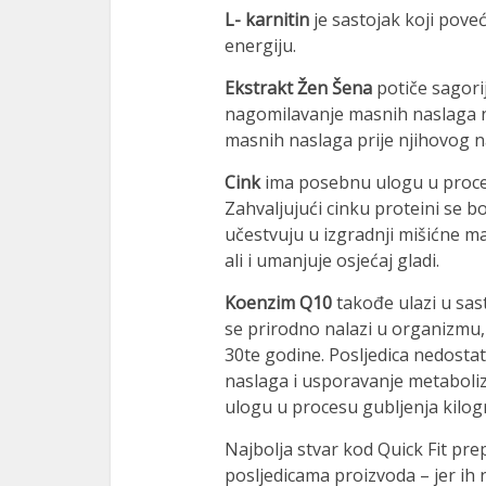
L- karnitin
je sastojak koji poveć
energiju.
Ekstrakt Žen Šena
potiče sagorij
nagomilavanje masnih naslaga na 
masnih naslaga prije njihovog n
Cink
ima posebnu ulogu u procesu
Zahvaljujući cinku proteini se b
učestvuju u izgradnji mišićne m
ali i umanjuje osjećaj gladi.
Koenzim Q10
takođe ulazi u sas
se prirodno nalazi u organizmu
30te godine. Posljedica nedost
naslaga i usporavanje metaboli
ulogu u procesu gubljenja kilo
Najbolja stvar kod Quick Fit pre
posljedicama proizvoda – jer ih