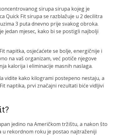
i koncentrovanog sirupa sirupa kojeg je
ca Quick Fit sirupa se razblažuje u 2 decilitra
k uzima 3 puta dnevno prije svakog obroka.
 jedan mjesec, kako bi se postigli najbolji
t napitka, osjećaćete se bolje, energičnije i
sivno na vaš organizam, već potiče njegove
a kalorija i eliminacije masnih naslaga.
da vidite kako kilogrami postepeno nestaju, a
naptika, prvi značajni rezultati biće vidljivi
it?
upan jedino na Američkom tržištu, a nakon što
a u rekordnom roku je postao najtraženiji