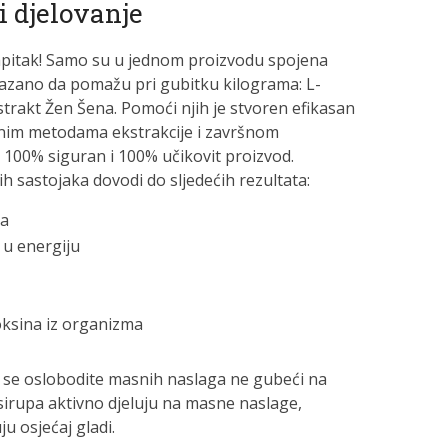
i djelovanje
napitak! Samo su u jednom proizvodu spojena
kazano da pomažu pri gubitku kilograma: L-
strakt Žen Šena. Pomoći njih je stvoren efikasan
lnim metodama ekstrakcije i završnom
 100% siguran i 100% učikovit proizvod.
 sastojaka dovodi do sljedećih rezultata:
ga
 u energiju
toksina iz organizma
a se oslobodite masnih naslaga ne gubeći na
t sirupa aktivno djeluju na masne naslage,
u osjećaj gladi.