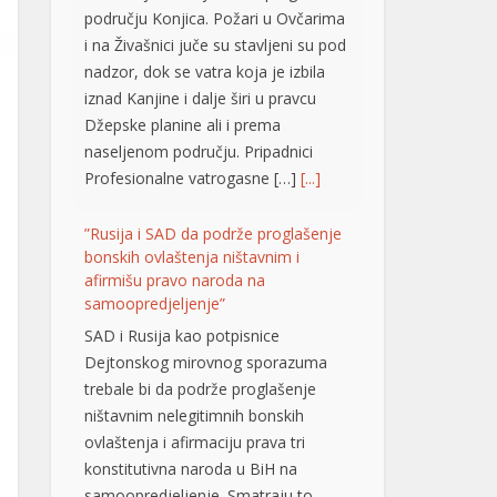
području Konjica. Požari u Ovčarima
i na Živašnici juče su stavljeni su pod
nadzor, dok se vatra koja je izbila
iznad Kanjine i dalje širi u pravcu
Džepske planine ali i prema
naseljenom području. Pripadnici
Profesionalne vatrogasne […]
[...]
”Rusija i SAD da podrže proglašenje
bonskih ovlaštenja ništavnim i
afirmišu pravo naroda na
samoopredjeljenje”
SAD i Rusija kao potpisnice
Dejtonskog mirovnog sporazuma
trebale bi da podrže proglašenje
ništavnim nelegitimnih bonskih
ovlaštenja i afirmaciju prava tri
konstitutivna naroda u BiH na
samoopredjeljenje. Smatraju to