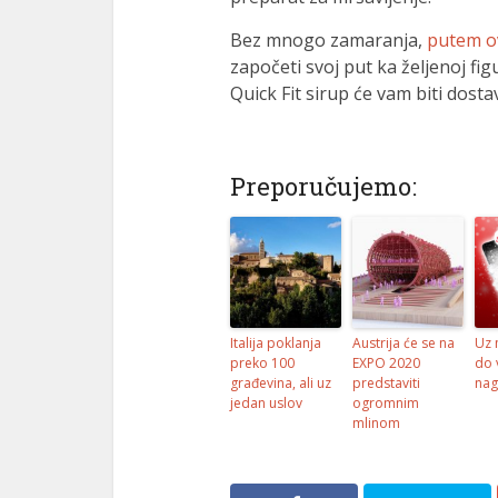
Bez mnogo zamaranja,
putem o
započeti svoj put ka željenoj fi
Quick Fit sirup će vam biti dos
Preporučujemo:
Italija poklanja
Austrija će se na
Uz 
preko 100
EXPO 2020
do 
građevina, ali uz
predstaviti
nag
jedan uslov
ogromnim
mlinom