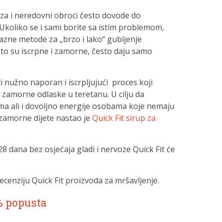
za i neredovni obroci često dovode do
Ukoliko se i sami borite sa istim problemom,
azne metode za „brzo i lako“ gubljenje
to su iscrpne i zamorne, često daju samo
 nužno naporan i iscrpljujući proces koji
 zamorne odlaske u teretanu. U cilju da
ama ali i dovoljno energije osobama koje nemaju
zamorne dijete nastao je
Quick Fit sirup za
28 dana bez osjećaja gladi i nervoze Quick Fit će
cenziju Quick Fit proizvoda za mršavljenje.
% popusta