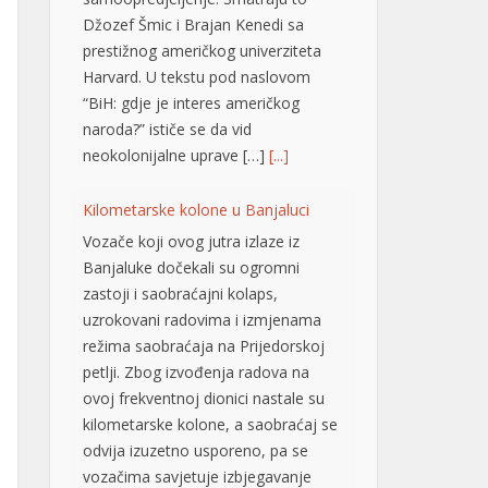
Džozef Šmic i Brajan Kenedi sa
prestižnog američkog univerziteta
Harvard. U tekstu pod naslovom
“BiH: gdje je interes američkog
naroda?” ističe se da vid
neokolonijalne uprave […]
[...]
Kilometarske kolone u Banjaluci
Vozače koji ovog jutra izlaze iz
Banjaluke dočekali su ogromni
zastoji i saobraćajni kolaps,
uzrokovani radovima i izmjenama
režima saobraćaja na Prijedorskoj
petlji. Zbog izvođenja radova na
ovoj frekventnoj dionici nastale su
kilometarske kolone, a saobraćaj se
odvija izuzetno usporeno, pa se
vozačima savjetuje izbjegavanje