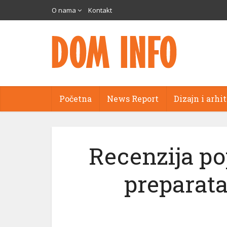
O nama
Kontakt
Početna
News Report
Dizajn i arhi
Recenzija po
preparata