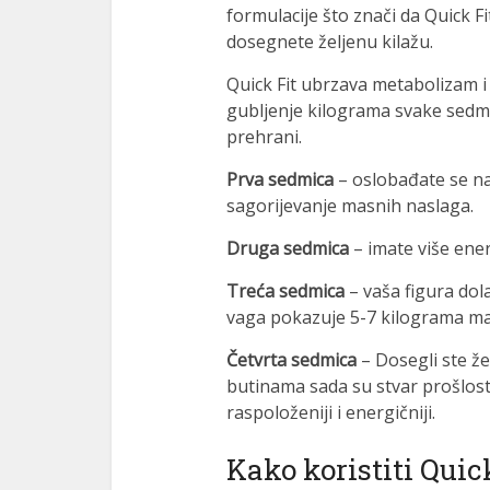
formulacije što znači da Quick Fi
dosegnete željenu kilažu.
Quick Fit ubrzava metabolizam 
gubljenje kilograma svake sedmic
prehrani.
Prva sedmica
– oslobađate se nad
sagorijevanje masnih naslaga.
Druga sedmica
– imate više ene
Treća sedmica
– vaša figura dol
vaga pokazuje 5-7 kilograma ma
Četvrta sedmica
– Dosegli ste že
butinama sada su stvar prošlosti
raspoloženiji i energičniji.
Kako koristiti Quic