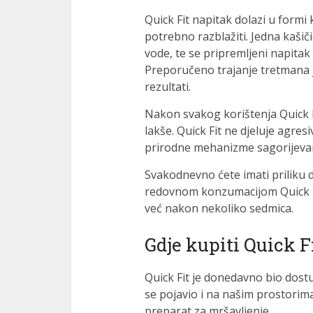
Quick Fit napitak dolazi u form
potrebno razblažiti. Jedna kašiči
vode, te se pripremljeni napita
Preporučeno trajanje tretmana je
rezultati.
Nakon svakog korištenja Quick Fi
lakše. Quick Fit ne djeluje agre
prirodne mehanizme sagorijevanj
Svakodnevno ćete imati priliku 
redovnom konzumacijom Quick Fit 
već nakon nekoliko sedmica.
Gdje kupiti Quick F
Quick Fit je donedavno bio dost
se pojavio i na našim prostorim
preparat za mršavljenje.