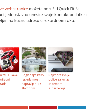
ve web stranice
možete poručiti Quick Fit čaj i
guri. Jednostavno unesite svoje kontakt podatke i
tavljen na kućnu adresu u rekordnom roku.
m:tel i Huawei
Pogledajte kako
Najimpresivnije
vrijednih
izgleda most
police za knjige
rada
napravljen 3D
sa temom
štampom
superheroja