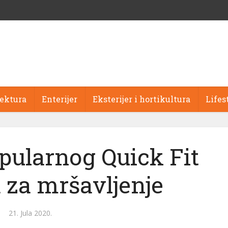
tektura
Enterijer
Eksterijer i hortikultura
Lifes
pularnog Quick Fit
 za mršavljenje
21. Jula 2020.