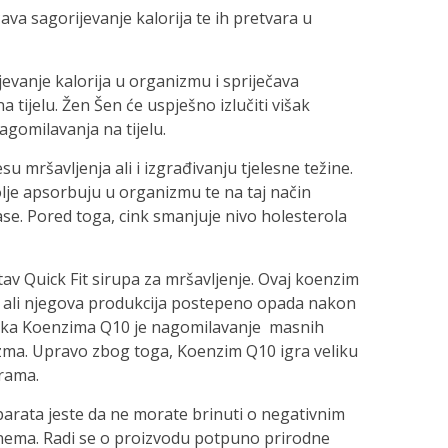
ava sagorijevanje kalorija te ih pretvara u
evanje kalorija u organizmu i spriječava
tijelu. Žen Šen će uspješno izlučiti višak
agomilavanja na tijelu.
 mršavljenja ali i izgrađivanju tjelesne težine.
olje apsorbuju u organizmu te na taj način
ase. Pored toga, cink smanjuje nivo holesterola
tav Quick Fit sirupa za mršavljenje. Ovaj koenzim
, ali njegova produkcija postepeno opada nakon
atka Koenzima Q10 je nagomilavanje masnih
zma. Upravo zbog toga, Koenzim Q10 igra veliku
grama.
parata jeste da ne morate brinuti o negativnim
 nema. Radi se o proizvodu potpuno prirodne