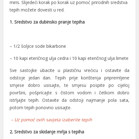
miris. Slijedeći korak po korak uz pomoć prirodnih sredstva
tepih možete dovesti u red.
1. Sredstvo za dubinsko pranje tepiha
– 1/2 šoljice sode bikarbone
– 10 kapi eteričnog ulja cedra i 10 kapi eteričnog ulja limete
al
Sve sastojke ubacite u plastičnu vrećicu i ostavite da
al
odstoje jedan dan. Tepih prije korištenja pripremljene
smjese dobro usisajte, te smjesu pospite po cijeloj
površini, pošpricajte s čistom vodom i četkom dobro
istrljajte tepih. Ostavite da odstoji najmanje pola sata,
potom tepih ponovno usisajte.
– Uz pomoć ovih savjeta izaberite tepih
2. Sredstvo za skidanje mrlja s tepiha