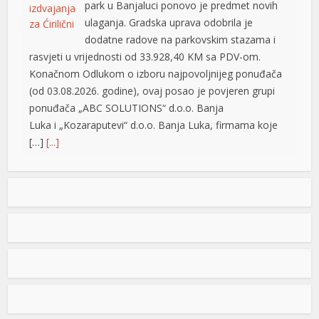
park u Banjaluci ponovo je predmet novih
ulaganja. Gradska uprava odobrila je
dodatne radove na parkovskim stazama i
rasvjeti u vrijednosti od 33.928,40 KM sa PDV-om.
Konačnom Odlukom o izboru najpovoljnijeg ponuđača
(od 03.08.2026. godine), ovaj posao je povjeren grupi
ponuđača „ABC SOLUTIONS“ d.o.o. Banja
Luka i „Kozaraputevi“ d.o.o. Banja Luka, firmama koje
[…]
[...]
Preminuo Drago Galić: Euroherc se oprašta od jednog
od svojih osnivača
U 73. godini preminuo je Drago Galić iz
Širokog Brijega, jedan od osnivača
Euroherca te dugogodišnji rukovodioca u
sektoru osiguranja. Drago Galić rođen je
1954. godine u Ljubotićima, a veći dio života proveo je u
Širokom Brijegu. U Euroherc je došao s bogatim
iskustvom u području osiguranja te je od samih
iriş