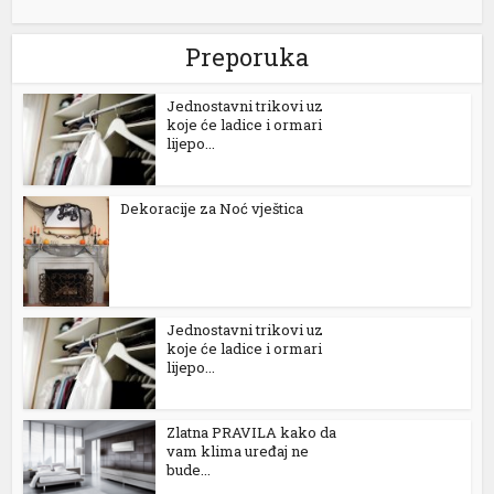
Preporuka
Jednostavni trikovi uz
koje će ladice i ormari
lijepo...
Dekoracije za Noć vještica
Jednostavni trikovi uz
koje će ladice i ormari
lijepo...
Zlatna PRAVILA kako da
vam klima uređaj ne
bude...