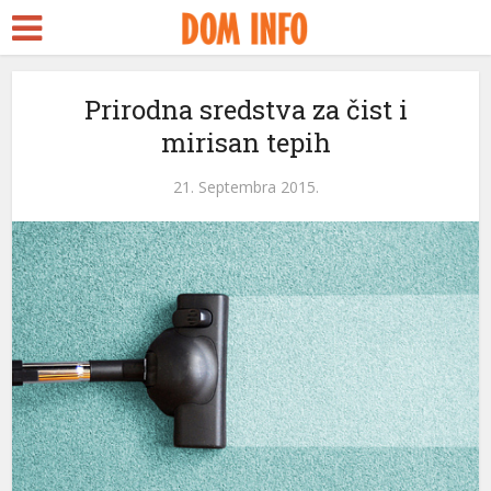
Prirodna sredstva za čist i
mirisan tepih
21. Septembra 2015.
eri