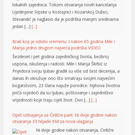
lokalnih zajednica. Tokom otvaranja novih kancelarija
Ujedinjene Srpske u Kostajnici i Kozarskoj Dubici,
Stevandić je naglasio da je podrška manjim sredinama
jedan […]
[...]
Brak koji je odolio vremenu: I nakon 65 godina Mile i
Marija jedno drugom najveća podrška VIDEO
Šezdeset i pet godina zajedničkog života, bezbroj
uspona, iskušenja i radosti. Mile i Marija Škrbić iz
Prijedora svoju ljubav gradili su više od šest decenija, a
danas ih okružuje ono što smatraju svojim najvećim
bogatstvom, 23 člana najuže porodice. Njihova životna
priča svjedoči da su ljubav, poštovanje i zajedništvo
vrijednosti koje traju cijeli život. Ovo […]
[...]
t
Opet izdvajanja za Ćirilični park: Ni dvije godine nakon
t
otvaranja 33 hiljade KM za nova ulaganja
Ni dvije godine nakon otvaranja, Ćirilični