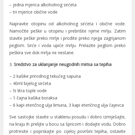
– jedna mjerica alkoholnog sirćeta
– tri mjerice obične vode
Napravite otopinu od alkoholnog sirćeta i obične vode.
Namočite peškir u otopinu i prebrišite njime mrlju. Zatim
stavite peškir preko mrlje i prođite preko njega zagrijanom
peglom. Sirće i voda upiće mrlju. Prelazite peglom preko
peškira sve dok mrlja ne nestane.
3.
Sredstvo za uklanjanje neugodnih mirisa sa tepiha
– 2 kašike prirodnog tekućeg sapuna
– 40ml bijelog sirćeta
– ½ litra
tople
vode
– 1 čajna kašika boraksa
– 6 kapi eteričnog ulja limuna, 3 kapi eteričnog ulja čajevca
Sve sastojke stavite u staklenu posudu i dobro izmiješajte,
na kraju ih prelijte u bocu sa špricom i dodajte vodu. Dobro
protresite i poprskajte po cijeloj površini tepiha, ostavite