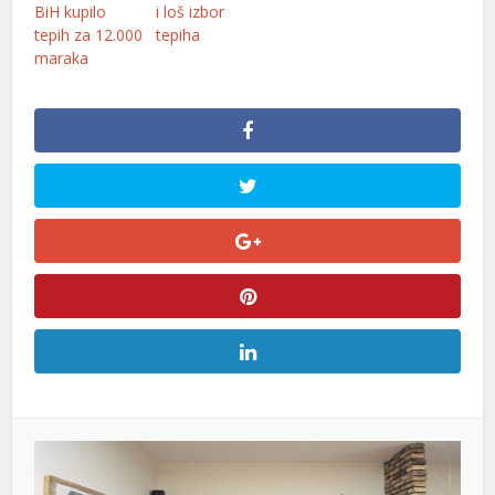
BiH kupilo
i loš izbor
tepih za 12.000
tepiha
maraka