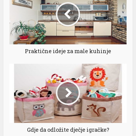
Praktične ideje za male kuhinje
al
Gdje da odložite dječje igračke?