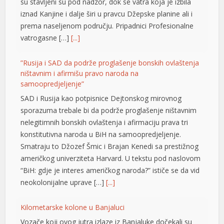
su stavljeni su pod nadzor, dok se vatra koja je izbila
iznad Kanjine i dalje širi u pravcu Džepske planine ali i
prema naseljenom području. Pripadnici Profesionalne
vatrogasne […]
[...]
hortener
”Rusija i SAD da podrže proglašenje bonskih ovlaštenja
ništavnim i afirmišu pravo naroda na
samoopredjeljenje”
SAD i Rusija kao potpisnice Dejtonskog mirovnog
sporazuma trebale bi da podrže proglašenje ništavnim
nelegitimnih bonskih ovlaštenja i afirmaciju prava tri
konstitutivna naroda u BiH na samoopredjeljenje.
Smatraju to Džozef Šmic i Brajan Kenedi sa prestižnog
američkog univerziteta Harvard. U tekstu pod naslovom
“BiH: gdje je interes američkog naroda?” ističe se da vid
neokolonijalne uprave […]
[...]
Kilometarske kolone u Banjaluci
Vozače koji ovog jutra izlaze iz Banjaluke dočekali su