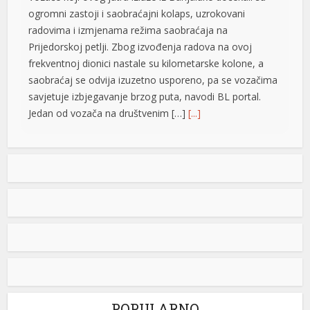
ogromni zastoji i saobraćajni kolaps, uzrokovani
radovima i izmjenama režima saobraćaja na
Prijedorskoj petlji. Zbog izvođenja radova na ovoj
frekventnoj dionici nastale su kilometarske kolone, a
me büyüsü
saobraćaj se odvija izuzetno usporeno, pa se vozačima
savjetuje izbjegavanje brzog puta, navodi BL portal.
Jedan od vozača na društvenim […]
[...]
Pripremite kišobrane: Nakon vrelog dana stižu pljuskovi i
grmljavina
Stanovnike Republike Srpske i Bosne i Hercegovine
danas očekuje još jedan veoma topao ljetni dan, ali će
iriş
u poslijepodnevnim i večernjim časovima u pojedinim
krajevima kišobrani ipak biti potrebni. Prije podne
preovladavaće pretežno sunčano vrijeme, dok se sa
razvojem oblačnosti kasnije tokom dana lokalno
očekuju pljuskovi praćeni grmljavinom. Duvaće slab do
umjeren vjetar sjevernog i […]
[...]
POPULARNO