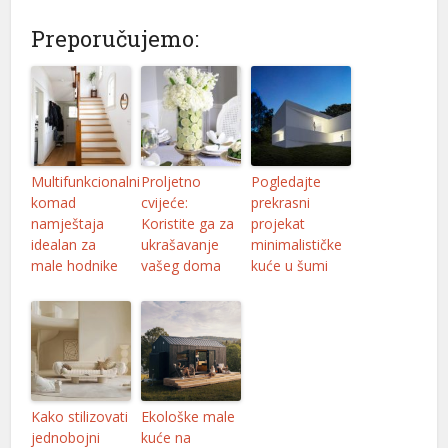
Preporučujemo:
Multifunkcionalni
Proljetno
Pogledajte
komad
cvijeće:
prekrasni
namještaja
Koristite ga za
projekat
idealan za
ukrašavanje
minimalističke
male hodnike
vašeg doma
kuće u šumi
Kako stilizovati
Ekološke male
jednobojni
kuće na