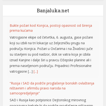
Banjaluka.net
Bukte požari kod Konjica, postoji opasnost od širenja
prema kućama
Vatrogasne ekipe od četvrtka, 6. augusta, gase požare
koji su izbili na tri lokacije uz željezničku prugu na
području Konjica. Požari u Ovčarima i na Živašnici juče
su stavljeni su pod nadzor, dok se vatra koja je izbila
l
iznad Kanjine i dalje širi u pravcu Džepske planine ali i
prema naseljenom području. Pripadnici Profesionalne
vatrogasne […]
[...]
”Rusija i SAD da podrže proglašenje bonskih ovlaštenja
ništavnim i afirmišu pravo naroda na
samoopredjeljenje”
SAD i Rusija kao potpisnice Dejtonskog mirovnog
sporazuma trebale bi da podrže proglašenje ništavnim