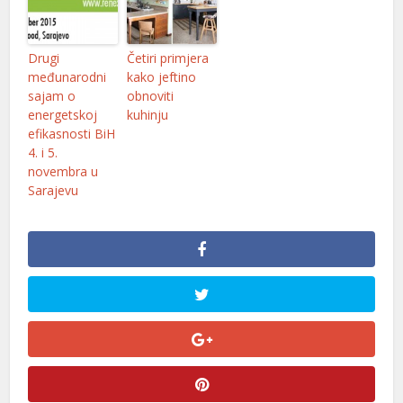
Drugi
Četiri primjera
međunarodni
kako jeftino
sajam o
obnoviti
energetskoj
kuhinju
efikasnosti BiH
4. i 5.
novembra u
Sarajevu