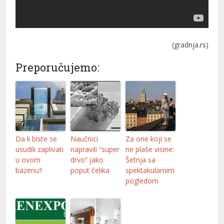
(gradnja.rs)
Preporučujemo:
Da li biste se
Naučnici
Za one koji se
usudili zaplivati
napravili “super
ne plaše visine:
u ovom
drvo” jako
Šetnja sa
bazenu?
poput čelika
spektakularnim
pogledom