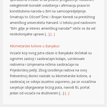
nelegitimnih bonskih ovlaštenja i afirmaciju prava tri
konstitutivna naroda u BiH na samoopredjeljenje.
Smatraju to Džozef Šmic i Brajan Kenedi sa prestižnog
američkog univerziteta Harvard. U tekstu pod naslovom
“BiH: gdje je interes američkog naroda?” ističe se da vid
neokolonijalne uprave […]
[...]
Kilometarske kolone u Banjaluci
Vozače koji ovog jutra izlaze iz Banjaluke dočekali su
t
ogromni zastoji i saobraćajni kolaps, uzrokovani
radovima i izmjenama režima saobraćaja na
Prijedorskoj petlji. Zbog izvođenja radova na ovoj
frekventnoj dionici nastale su kilometarske kolone, a
saobraćaj se odvija izuzetno usporeno, pa se vozačima
savjetuje izbjegavanje brzog puta, navodi BL portal.
Jedan od vozača na društvenim […]
[...]
Pripremite kišobrane: Nakon vrelog dana stižu pljuskovi i