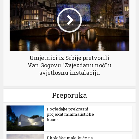
l
Umjetnici iz Srbije pretvorili
Van Gogovu “Zvjezdanu noć” u
svjetlosnu instalaciju
Preporuka
Pogledajte prekrasni
projekat minimalističke
kuće u...
Ekološke male kuće na