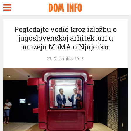
Pogledajte vodič kroz izložbu o
jugoslovenskoj arhitekturi u
muzeju MoMA u Njujorku
25. Decembra 2018.
ri