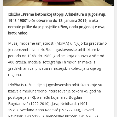
Izložba „Prema betonskoj utopiji: Arhitektura u Jugoslaviji,
1948-1980“ biće otvorena do 13. januara 2019, a ako
nemate prilike da je posjetite uživo, onda pogledajte ovaj
kratki video.
Muzej moderne umjetnosti (MoMA) u Njujorku predstavio
je reprezentativnu izložbu jugoslovenske arhitekture iz
perioda od 1948. do 1980. godine, koja obuhvata više od
400 crteža, modela, fotografija i filmskih snimaka iz
gradskih arhiva, privatnih i muzejskih kolekcija iz cijelog
regiona.
Izložba istražuje djela jugoslovenskih arhitekata koje su
izazvala međunarodno interesovanje tokom 45 godina
postojanja SFRJ, a među kojima su Bogdan
Bogdanović (1922-2010), Juraj Neidhardt (1901-
1979), Svetlana Kana Radević (1937–2000), Edvard
Ravnikar (1907-1993), Vjenceslav Richter (1917-2002)