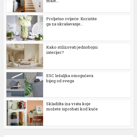
male...
Proljetno cvijeće: Koristite
ga za ukrašavanje...
Kako stilizovati jednobojni
interijer?
ESC ležaljka omogućava
bijeg od svega
Skladišta iza vrata koje
možete isprobati kod kuće
üyüsü