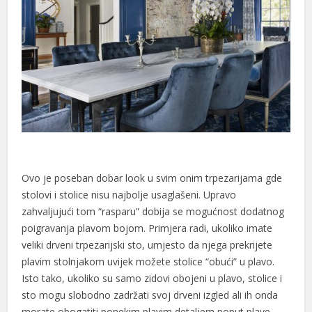
Ovo je poseban dobar look u svim onim trpezarijama gde
stolovi i stolice nisu najbolje usaglašeni. Upravo
zahvaljujući tom “rasparu” dobija se mogućnost dodatnog
poigravanja plavom bojom. Primjera radi, ukoliko imate
veliki drveni trpezarijski sto, umjesto da njega prekrijete
plavim stolnjakom uvijek možete stolice “obući” u plavo.
Isto tako, ukoliko su samo zidovi obojeni u plavo, stolice i
sto mogu slobodno zadržati svoj drveni izgled ali ih onda
morate obogatiti ponekim plavim detaljem poput plave