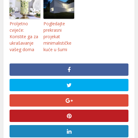
Proljetno
Pogledajte
cvijeće:
prekrasni
Koristite ga za
projekat
ukrašavanje
minimalističke
vašeg doma
kuće u šumi