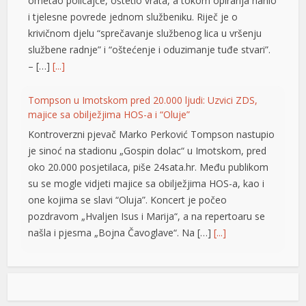
ometao policajce, oštetio vrata, a tokom opiranja nanio
i tjelesne povrede jednom službeniku. Riječ je o
krivičnom djelu “sprečavanje službenog lica u vršenju
službene radnje” i “oštećenje i oduzimanje tuđe stvari”.
– […]
[...]
Tompson u Imotskom pred 20.000 ljudi: Uzvici ZDS,
majice sa obilježjima HOS-a i “Oluje”
Kontroverzni pjevač Marko Perković Tompson nastupio
je sinoć na stadionu „Gospin dolac“ u Imotskom, pred
oko 20.000 posjetilaca, piše 24sata.hr. Među publikom
su se mogle vidjeti majice sa obilježjima HOS-a, kao i
one kojima se slavi “Oluja”. Koncert je počeo
pozdravom „Hvaljen Isus i Marija“, a na repertoaru se
našla i pjesma „Bojna Čavoglave“. Na […]
[...]
Gužve na granicama BiH: Duge kolone na više prelaza,
evo gdje se najduže čeka
Saobraćaj se na većini puteva u Republici Srpskoj i