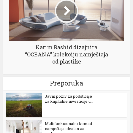
Karim Rashid dizajnira
“OCEANA” kolekciju namještaja
od plastike
Preporuka
Јavni poziv za podsticaje
za kapitalne investicije u...
Multifunkcionalni komad
tener
namještaja idealan za