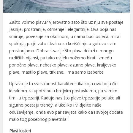
Zašto volimo plavu? Vjerovatno zato što uz nju sve postaje
jasnije, prostranije, otmenije i elegantnije. Ova boja nas
smiruje, povezuje sa okolinom, u nama budi osjećaj mira i
spokoja, pa je zato idealna za korišćenje u gotovo svim
prostorijama. Dobra stvar je što plava dolazi u mnogo
različitih nijansi, pa tako uvijek možemo birati između
ponoćno plave, nebesko plave, azurno plave, kraljevsko
plave, mastilo plave, tirkizne… ma samo izaberite!
Upravo je ta svestranost karakteristika koja ovu boju čini
idealnom za upotrebu u brojnim postavkama, pa samim
tim i u trpezariji. Raduje nas što plave trpezarije polako ali
sigurno postaju trendy, a ukoliko i vi djelite naše
oduševljenje, onda evo par savjeta kako da i svojoj dodate
malo tog posebnog plavetnila:
Plavi lusteri