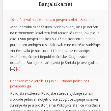
Banjaluka.net
Džez festival na Zelenkovcu posjetilo oko 1.500 ljudi
Međunarodni džez festival “Zelenkovac”, koji je održan
na istoimenom lokalitetu kod Mrkonjić Grada, okupio je
oko 1.500 posjetilaca koji su u četiri koncertna dana u
prirodnom ambijentu slušali kvalitetne muzičke sadržaje.
ş
Na Festivalu je nastupilo 11 bendova iz Holandije,
Mađarske, Srbije i Republike Srpske. Organizator
događaja Boro Јanković izjavio je Srni da je ove godine
[…]
[...]
Uhapšen maloljetnik u Ljubinju: Napao policajca i
povrijedio ga
Policijski službenici Policijske stanice Ljubinje su lišili
slobode jedno maloljetno lice zbog postojanja osnova
sumnje da je u prostorijama Policijske stanice vrijeđao i