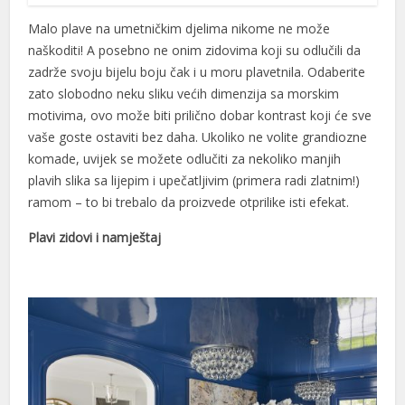
Malo plave na umetničkim djelima nikome ne može
naškoditi! A posebno ne onim zidovima koji su odlučili da
zadrže svoju bijelu boju čak i u moru plavetnila. Odaberite
zato slobodno neku sliku većih dimenzija sa morskim
motivima, ovo može biti prilično dobar kontrast koji će sve
vaše goste ostaviti bez daha. Ukoliko ne volite grandiozne
komade, uvijek se možete odlučiti za nekoliko manjih
plavih slika sa lijepim i upečatljivim (primera radi zlatnim!)
ramom – to bi trebalo da proizvede otprilike isti efekat.
Plavi zidovi i namještaj