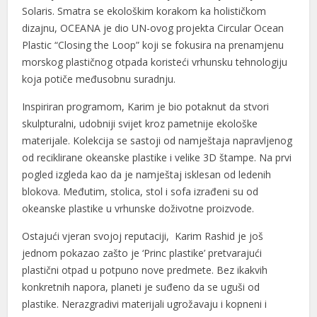
Solaris. Smatra se ekološkim korakom ka holističkom
dizajnu, OCEANA je dio UN-ovog projekta Circular Ocean
Plastic “Closing the Loop” koji se fokusira na prenamjenu
morskog plastičnog otpada koristeći vrhunsku tehnologiju
koja potiče međusobnu suradnju.
Inspiriran programom, Karim je bio potaknut da stvori
skulpturalni, udobniji svijet kroz pametnije ekološke
materijale. Kolekcija se sastoji od namještaja napravljenog
od reciklirane okeanske plastike i velike 3D štampe. Na prvi
pogled izgleda kao da je namještaj isklesan od ledenih
blokova. Međutim, stolica, stol i sofa izrađeni su od
okeanske plastike u vrhunske doživotne proizvode.
Ostajući vjeran svojoj reputaciji, Karim Rashid je još
jednom pokazao zašto je ‘Princ plastike’ pretvarajući
plastični otpad u potpuno nove predmete. Bez ikakvih
konkretnih napora, planeti je suđeno da se uguši od
plastike. Nerazgradivi materijali ugrožavaju i kopneni i