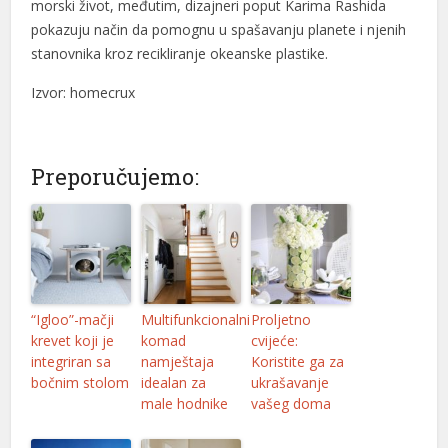
morski život, međutim, dizajneri poput Karima Rashida
pokazuju način da pomognu u spašavanju planete i njenih
stanovnika kroz recikliranje okeanske plastike.
Izvor: homecrux
Preporučujemo:
“Igloo”-mačji
Multifunkcionalni
Proljetno
krevet koji je
komad
cvijeće:
integriran sa
namještaja
Koristite ga za
bočnim stolom
idealan za
ukrašavanje
male hodnike
vašeg doma