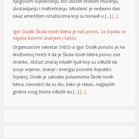
njegovom svjedočenju, bio izložen teškom mučenju,
zlostavljanju i maltretiranju. Miodanić je nedavno dao
iskaz američkim istražiocima koji su boravili u […]
[...]
rtener
Igor Dodik: Škola novih lidera je naš ponos, za Srpsku se
najviše borimo znanjem i čašću
Organizacioni sekretar SNSD-a Igor Dodik poručio je na
društvenoj mreži X da je Škola novih lidera ponos ove
stranke, ističući značaj mladih ljudi koji su odlučili da
svoje vrijeme, znanje i energiju posvete Republici
Srpskoj. Dodik je zahvalio polaznicima Škole novih
lidera, navodeći da su dio, kako je rekao, najljepših
godina svog života odlučili da […]
[...]
Jedna zemlja drži gotovo četvrtinu ekonomije EU: Novi
podaci otkrivaju ko vuče kontinent naprijed
Vrijednost bruto domaćeg proizvoda (BDP) Evropske
unije dostigla je 18,8 biliona evra u 2025. godini, a
najveća ekonomija Unije i dalje je Njemačka, čiji je BDP