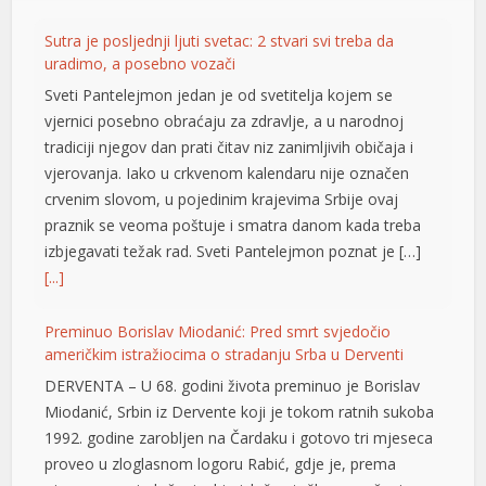
Sutra je posljednji ljuti svetac: 2 stvari svi treba da
uradimo, a posebno vozači
Sveti Pantelejmon jedan je od svetitelja kojem se
vjernici posebno obraćaju za zdravlje, a u narodnoj
tradiciji njegov dan prati čitav niz zanimljivih običaja i
vjerovanja. Iako u crkvenom kalendaru nije označen
crvenim slovom, u pojedinim krajevima Srbije ovaj
praznik se veoma poštuje i smatra danom kada treba
izbjegavati težak rad. Sveti Pantelejmon poznat je […]
[...]
Preminuo Borislav Miodanić: Pred smrt svjedočio
američkim istražiocima o stradanju Srba u Derventi
DERVENTA – U 68. godini života preminuo je Borislav
Miodanić, Srbin iz Dervente koji je tokom ratnih sukoba
1992. godine zarobljen na Čardaku i gotovo tri mjeseca
proveo u zloglasnom logoru Rabić, gdje je, prema