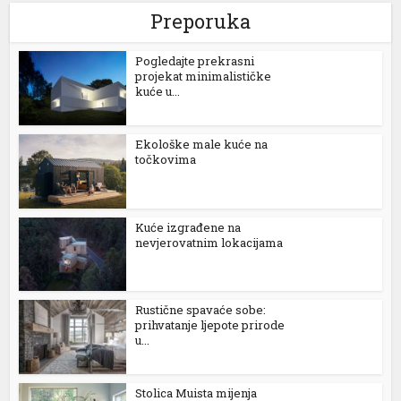
Preporuka
Pogledajte prekrasni
projekat minimalističke
kuće u...
Ekološke male kuće na
točkovima
Kuće izgrađene na
nevjerovatnim lokacijama
Rustične spavaće sobe:
prihvatanje ljepote prirode
u...
Stolica Muista mijenja