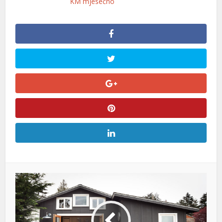
KM mjesečno