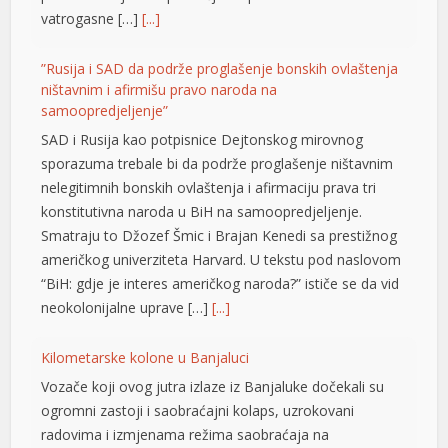
vatrogasne […]
[...]
”Rusija i SAD da podrže proglašenje bonskih ovlaštenja
ništavnim i afirmišu pravo naroda na
samoopredjeljenje”
 büyüsü
SAD i Rusija kao potpisnice Dejtonskog mirovnog
sporazuma trebale bi da podrže proglašenje ništavnim
nelegitimnih bonskih ovlaštenja i afirmaciju prava tri
konstitutivna naroda u BiH na samoopredjeljenje.
Smatraju to Džozef Šmic i Brajan Kenedi sa prestižnog
američkog univerziteta Harvard. U tekstu pod naslovom
“BiH: gdje je interes američkog naroda?” ističe se da vid
neokolonijalne uprave […]
[...]
iş
Kilometarske kolone u Banjaluci
Vozače koji ovog jutra izlaze iz Banjaluke dočekali su
ogromni zastoji i saobraćajni kolaps, uzrokovani
radovima i izmjenama režima saobraćaja na