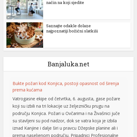
način na koji sjedite
Saznajte odakle dolaze
rtener
najpoznatiji božićni slatkiši
Banjaluka.net
Bukte požari kod Konjica, postoji opasnost od širenja
prema kućama
Vatrogasne ekipe od četvrtka, 6. augusta, gase požare
koji su izbili na tri lokacije uz željezničku prugu na
području Konjica. Požari u Ovčarima i na Živašnici juče
su stavljeni su pod nadzor, dok se vatra koja je izbila
iznad Kanjine i dalje širi u pravcu Džepske planine ali i
prema naseljenom području. Pripadnici Profesionalne