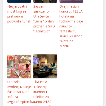
Nevjerovatni
Sasvim
Ovaj masivni
most koji se
zasluženo:
koncept TESLA
pretvara u
Umičeviću i
hotela na
podvodni tunel
“Bemi” orden i
točkovima daje
priznanje SPD
naučno-
“Jedinstvo“
fantastičnu
sliku luksuznog
života na
Marsu
U prodaji
Elta Box:
dvobroj izdanje
Televizija,
časopisa Dom
internet i
Info za
telefon za
avgust/septembar
samo 24,50