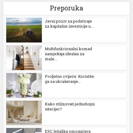
Preporuka
Јavni poziv za podsticaje
za kapitalne investicije u...
Multifunkcionalni komad
namještaja idealan za
male...
Proljetno cvijeće: Koristite
ga za ukrašavanje...
Kako stilizovati jednobojni
interijer?
ESC ležaljka omogućava