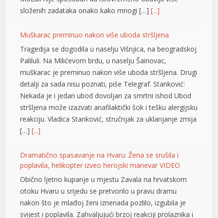
složenih zadataka onako kako mnogi […]
[...]
Muškarac preminuo nakon više uboda stršljena
Tragedija se dogodila u naselju Višnjica, na beogradskoj
Paliluli. Na Milićevom brdu, u naselju Šainovac,
muškarac je preminuo nakon više uboda stršljena. Drugi
detalji za sada nisu poznati, piše Telegraf. Stanković:
Nekada je i jedan ubod dovoljan za smrtni ishod Ubod
stršljena može izazvati anafilaktički šok i tešku alergijsku
reakciju. Vladica Stanković, stručnjak za uklanjanje zmija
[…]
[...]
Dramatično spasavanje na Hvaru: Žena se srušila i
poplavila, helikopter izveo herojski manevar VIDEO
Obično ljetno kupanje u mjestu Zavala na hrvatskom
otoku Hvaru u srijedu se pretvorilo u pravu dramu
nakon što je mlađoj ženi iznenada pozlilo, izgubila je
svijest i poplavila. Zahvaljujući brzoj reakciji prolaznika i