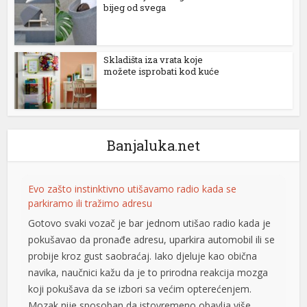
bijeg od svega
Skladišta iza vrata koje
možete isprobati kod kuće
Banjaluka.net
Evo zašto instinktivno utišavamo radio kada se
parkiramo ili tražimo adresu
Gotovo svaki vozač je bar jednom utišao radio kada je
pokušavao da pronađe adresu, uparkira automobil ili se
probije kroz gust saobraćaj. Iako djeluje kao obična
navika, naučnici kažu da je to prirodna reakcija mozga
koji pokušava da se izbori sa većim opterećenjem.
Mozak nije sposoban da istovremeno obavlja više