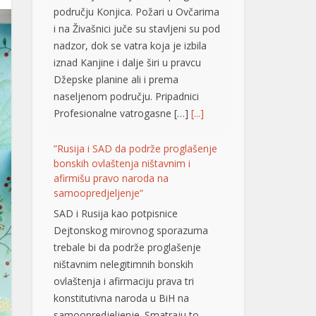
području Konjica. Požari u Ovčarima
i na Živašnici juče su stavljeni su pod
nadzor, dok se vatra koja je izbila
iznad Kanjine i dalje širi u pravcu
Džepske planine ali i prema
naseljenom području. Pripadnici
Profesionalne vatrogasne […]
[...]
”Rusija i SAD da podrže proglašenje
bonskih ovlaštenja ništavnim i
afirmišu pravo naroda na
samoopredjeljenje”
SAD i Rusija kao potpisnice
Dejtonskog mirovnog sporazuma
trebale bi da podrže proglašenje
ništavnim nelegitimnih bonskih
ovlaštenja i afirmaciju prava tri
konstitutivna naroda u BiH na
samoopredjeljenje. Smatraju to