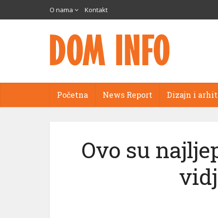
O nama
Kontakt
Početna
News Report
Dizajn i arhi
Ovo su najlje
vidj