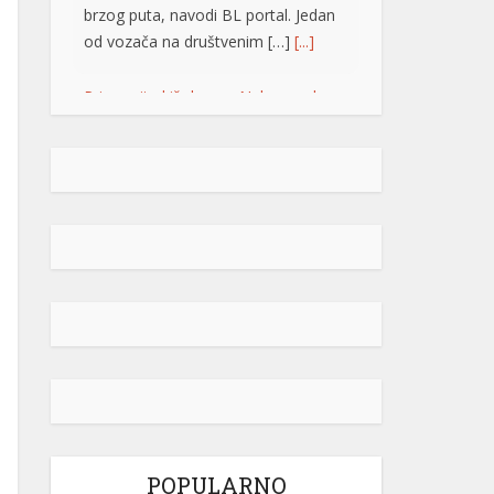
brzog puta, navodi BL portal. Jedan
od vozača na društvenim […]
[...]
Pripremite kišobrane: Nakon vrelog
dana stižu pljuskovi i grmljavina
Stanovnike Republike Srpske i Bosne
i Hercegovine danas očekuje još
jedan veoma topao ljetni dan, ali će
u poslijepodnevnim i večernjim
časovima u pojedinim krajevima
kišobrani ipak biti potrebni. Prije
podne preovladavaće pretežno
sunčano vrijeme, dok se sa
razvojem oblačnosti kasnije tokom
dana lokalno očekuju pljuskovi
praćeni grmljavinom. Duvaće slab do
umjeren vjetar sjevernog i […]
[...]
POPULARNO