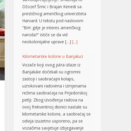
Džozef Šmic i Brajan Kenedi sa
prestižnog američkog univerziteta
Harvard. U tekstu pod naslovom
“BiH: gdje je interes američkog
naroda?” ističe se da vid
neokolonijalne uprave […]
[...]
Kilometarske kolone u Banjaluci
Vozače koji ovog jutra izlaze iz
Banjaluke dočekali su ogromni
zastoji i saobraćajni kolaps,
uzrokovani radovima i izmjenama
režima saobraćaja na Prijedorskoj
petlji. Zbog izvođenja radova na
ovoj frekventnoj dionici nastale su
kilometarske kolone, a saobraćaj se
odvija izuzetno usporeno, pa se
vozačima savjetuje izbjegavanje