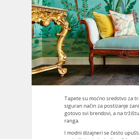
Tapete su moćno sredstvo za tra
siguran način za postizanje zani
gotovo svi brendovi, a na tržiš
ranga.
I modni dizajneri se često upušta