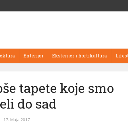
tektura
Enterijer
Eksterijer i hortikultura
Lifes
pše tapete koje smo
eli do sad
17. Maja 2017.