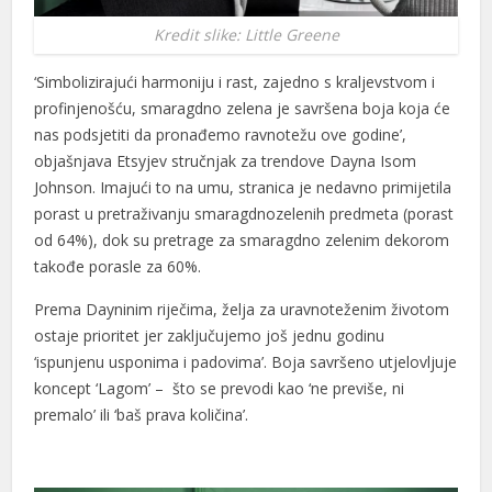
Kredit slike: Little Greene
‘Simbolizirajući harmoniju i rast, zajedno s kraljevstvom i
profinjenošću, smaragdno zelena je savršena boja koja će
nas podsjetiti da pronađemo ravnotežu ove godine’,
objašnjava Etsyjev stručnjak za trendove Dayna Isom
Johnson. Imajući to na umu, stranica je nedavno primijetila
porast u pretraživanju smaragdnozelenih predmeta (porast
od 64%), dok su pretrage za smaragdno zelenim dekorom
takođe porasle za 60%.
Prema Dayninim riječima, želja za uravnoteženim životom
ostaje prioritet jer zaključujemo još jednu godinu
‘ispunjenu usponima i padovima’. Boja savršeno utjelovljuje
koncept ‘Lagom’ – što se prevodi kao ‘ne previše, ni
premalo’ ili ‘baš prava količina’.