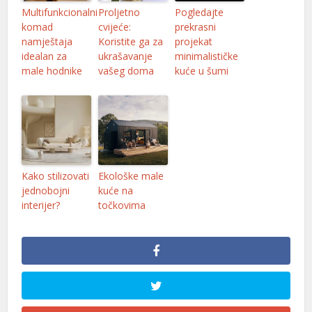
Multifunkcionalni
Proljetno
Pogledajte
komad
cvijeće:
prekrasni
namještaja
Koristite ga za
projekat
idealan za
ukrašavanje
minimalističke
male hodnike
vašeg doma
kuće u šumi
Kako stilizovati
Ekološke male
jednobojni
kuće na
interijer?
točkovima