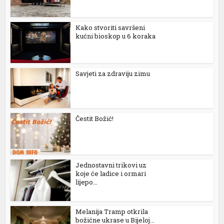
Kako stvoriti savršeni
kućni bioskop u 6 koraka
Savjeti za zdraviju zimu
Čestit Božić!
Jednostavni trikovi uz
koje će ladice i ormari
lijepo...
Melanija Tramp otkrila
božićne ukrase u Bijeloj...