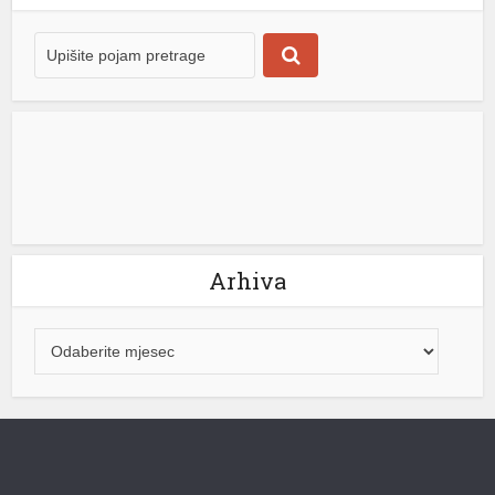
transportovali smo vodu iz našeg najvećeg izvorišta iz
Maglajana do Laktaša […]
[...]
Arhiva