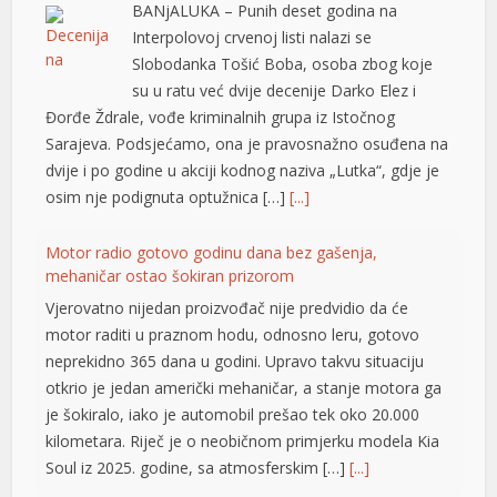
BANjALUKA – Punih deset godina na
Interpolovoj crvenoj listi nalazi se
ortener
Slobodanka Tošić Boba, osoba zbog koje
su u ratu već dvije decenije Darko Elez i
Đorđe Ždrale, vođe kriminalnih grupa iz Istočnog
Sarajeva. Podsjećamo, ona je pravosnažno osuđena na
dvije i po godine u akciji kodnog naziva „Lutka“, gdje je
osim nje podignuta optužnica […]
[...]
Motor radio gotovo godinu dana bez gašenja,
mehaničar ostao šokiran prizorom
Vjerovatno nijedan proizvođač nije predvidio da će
motor raditi u praznom hodu, odnosno leru, gotovo
neprekidno 365 dana u godini. Upravo takvu situaciju
otkrio je jedan američki mehaničar, a stanje motora ga
je šokiralo, iako je automobil prešao tek oko 20.000
kilometara. Riječ je o neobičnom primjerku modela Kia
Soul iz 2025. godine, sa atmosferskim […]
[...]