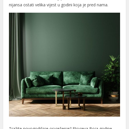
nijansa ostati velika vijest u godini koja je pred nama.
Tražite novogodišnje osvježenje? Etsyjeva Boja godine