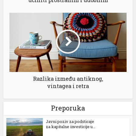
uy cocaine
apanca escort
xbet giriş
estgeld
ojobet giriş
asacasino
vrupabet
Razlika između antiknog,
vintagea i retra
arsbahis
asibom giriş
Preporuka
oliganbet
Јavni poziv za podsticaje
oliganbet
za kapitalne investicije u...
asibom