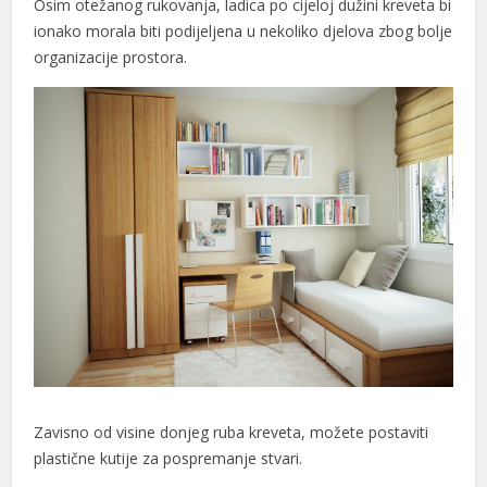
Osim otežanog rukovanja, ladica po cijeloj dužini kreveta bi
acklink panel
ionako morala biti podijeljena u nekoliko djelova zbog bolje
organizacije prostora.
acklink giriş
ojobet
ojobet
ojobet
ojobet
ntalya Escort
ürk İfşa İzle
ialis 20 mg fiyat
orabet
Zavisno od visine donjeg ruba kreveta, možete postaviti
adıköy escort
plastične kutije za pospremanje stvari.
eneme bonusu