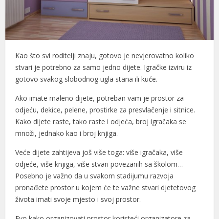
acklink panel
acklink panel
acklink panel
Kao što svi roditelji znaju, gotovo je nevjerovatno koliko
stvari je potrebno za samo jedno dijete. Igračke izviru iz
acklink panel
gotovo svakog slobodnog ugla stana ili kuće.
acklink panel
Ako imate maleno dijete, potreban vam je prostor za
odjeću, dekice, pelene, prostirke za presvlačenje i sitnice.
acklink panel
Kako dijete raste, tako raste i odjeća, broj igračaka se
acklink panel
množi, jednako kao i broj knjiga.
acklink panel
Veće dijete zahtijeva još više toga: više igračaka, više
odjeće, više knjiga, više stvari povezanih sa školom…
acklink panel
Posebno je važno da u svakom stadijumu razvoja
acklink panel
pronađete prostor u kojem će te važne stvari djetetovog
života imati svoje mjesto i svoj prostor.
acklink panel
Evo kako organizovati prostor koristeći organizatore za