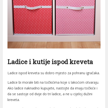
acklink Panel
acklink Panel
acklink Panel
acklink Panel
acklink panel
amsun Avukat
Ladice i kutije ispod kreveta
altepe Escort
Ladice ispod kreveta su dobro mjesto za pohranu igračaka.
ikiş
Ladice bi morale biti na točkićima koje s lakoćom otvaraju.
dcasino
Ako ladice naknadno kupujete, nastojte da imaju točkiće i
nkara Escort
da se sastoje od dvije do tri ladice, a ne u cijeloj dužini
kreveta.
acklink panel