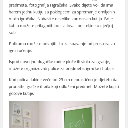
acklink
predmeta, fotografija i igračaka. Svako dijete voli da ima
barem jednu kutiju sa poklopcem za spremanje omiljenih
uy Hacklink
malih igračaka. Nabavite nekoliko kartonskih kutija. Boje
kutija možete prilagoditi boji zidova i posteljine u dječjoj
acklink
sobi.
acklink
Policama možete odvojiti dio za spavanje od prostora za
acklink satın al
igru i učenje.
acklink panel
Ispod dovoljno dugačke radne ploče ili stola za igranje,
možete organizovati police za predmete, igračke i hobije.
acklink panel
Kod polica dubine veće od 25 cm nepraktično je djetetu da
acklink panel
pronađe igračke ili bilo koji odloženi predmet. Možete kupiti
acklink panel
gotove kutije.
acklink panel
acklink panel
acklink panel