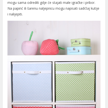
mogu sama odrediti gdje će stajati male igračke i pribor.
acklink panel
Na papirić ili šarenu naljepnicu mogu napisati sadržaj kutije
acklink panel
i nalijepiti.
acklink panel
acklink panel
acklink panel
acklink panel
acklink satın al
acklink Panel
acklink Panel
acklink Panel
acklink Panel
acklink Panel