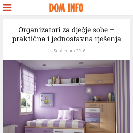
nkara Escort
ürk Seks
ubidy
Organizatori za dječje sobe –
praktična i jednostavna rješenja
rackstreams
acklink panel
14. Septembra 2016.
acklink panel
acklink paketleri
acklink
acklink
acklink
acklink
acklink panel