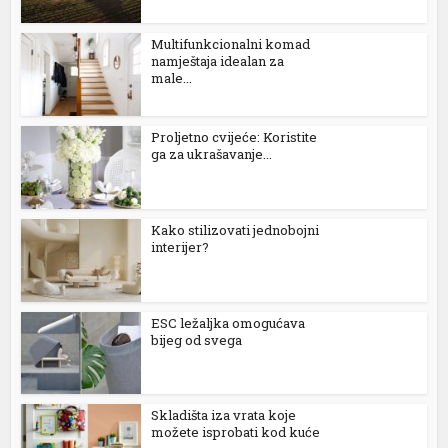
obinbet
Multifunkcionalni komad
namještaja idealan za
oliganbet
male...
asibom giris
Proljetno cvijeće: Koristite
ga za ukrašavanje...
dcasino giriş
akarya escort
Kako stilizovati jednobojni
akarya escort
interijer?
akarya escort
ixbet
ESC ležaljka omogućava
bijeg od svega
ojobet
scort bayan
Skladišta iza vrata koje
oliganbet güncel giriş
možete isprobati kod kuće