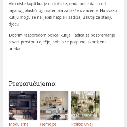
Ako niste kupili kutije na točkiće, onda bolje da su od
laganog plastičnog materijala za lakše izvlačenje. Na svaku
eneme bonusu
kutiju mogu se nalijepiti natpisi i sadržaj u kutiji za stariju
eneme bonusu
djecu.
eneme bonusu
Dobrim rasporedom polica, kutija i ladica za pospremanje
stvari, prostor u dječjoj sobi biće potpuno iskorišten i
oliganbet
uredan.
oliganbet
etlivo
ealbahis
Preporučujemo:
ealbahis
vrupabet
vrupabet
asibom giris
Modularne
Nemojte
Police: Ovaj