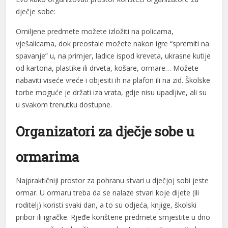
acklink panel
dječje sobe:
acklink panel
Omiljene predmete možete izložiti na policama,
vješalicama, dok preostale možete nakon igre “spremiti na
acklink panel
spavanje” u, na primjer, ladice ispod kreveta, ukrasne kutije
acklink satın al
od kartona, plastike ili drveta, košare, ormare… Možete
nabaviti viseće vreće i objesiti ih na plafon ili na zid. Školske
acklink satın al
torbe moguće je držati iza vrata, gdje nisu upadljive, ali su
u svakom trenutku dostupne.
acklink panel
acklink panel
Organi
zatori za dječje sobe u
acklink panel
ormarima
acklink panel
Najpraktičniji prostor za pohranu stvari u dječjoj sobi jeste
acklink panel
ormar. U ormaru treba da se nalaze stvari koje dijete (ili
roditelj) koristi svaki dan, a to su odjeća, knjige, školski
acklink panel
pribor ili igračke. Rjeđe korištene predmete smjestite u dno
acklink panel