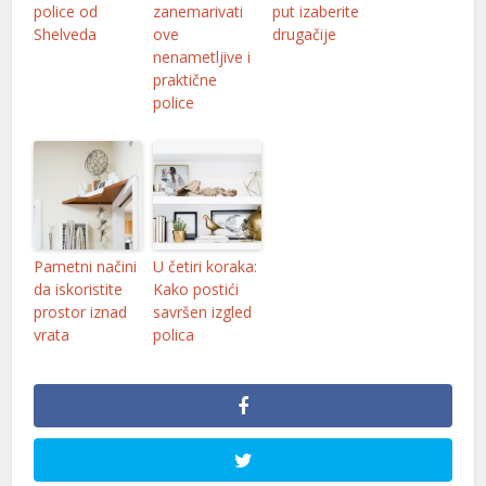
police od
zanemarivati
put izaberite
asibom giris
Shelveda
ove
drugačije
nenametljive i
etpark
praktične
police
arn money link shortener
orno
ekabet
etebet
Pametni načini
U četiri koraka:
orno
da iskoristite
Kako postići
prostor iznad
savršen izgled
dcasino giriş
vrata
polica
asacasino
randpashabet
ulibet
dcasino