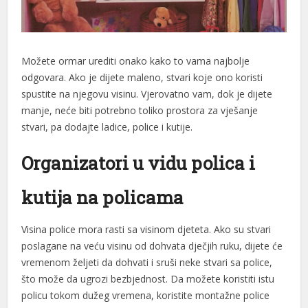
acklink panel
acklink panel
Možete ormar urediti onako kako to vama najbolje
lluminati
odgovara. Ako je dijete maleno, stvari koje ono koristi
acklink
spustite na njegovu visinu. Vjerovatno vam, dok je dijete
manje, neće biti potrebno toliko prostora za vješanje
acklink Panel
stvari, pa dodajte ladice, police i kutije.
acklink
Organi
zatori u vidu polica i
acklink Panel
kutija na policama
asal oku
acklink Panel
Visina police mora rasti sa visinom djeteta. Ako su stvari
poslagane na veću visinu od dohvata dječjih ruku, dijete će
acklink Panel
vremenom željeti da dohvati i sruši neke stvari sa police,
acklink panel
što može da ugrozi bezbjednost. Da možete koristiti istu
policu tokom dužeg vremena, koristite montažne police
asal Oku