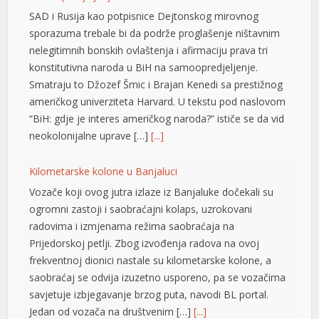
orno
SAD i Rusija kao potpisnice Dejtonskog mirovnog
ptv satın al
sporazuma trebale bi da podrže proglašenje ništavnim
nelegitimnih bonskih ovlaštenja i afirmaciju prava tri
atbet
konstitutivna naroda u BiH na samoopredjeljenje.
dcasino
Smatraju to Džozef Šmic i Brajan Kenedi sa prestižnog
američkog univerziteta Harvard. U tekstu pod naslovom
iltonbet
“BiH: gdje je interes američkog naroda?” ističe se da vid
neokolonijalne uprave […]
[...]
ets10
ets10 giriş
Kilometarske kolone u Banjaluci
Vozače koji ovog jutra izlaze iz Banjaluke dočekali su
osonolovont
ogromni zastoji i saobraćajni kolaps, uzrokovani
asibom
radovima i izmjenama režima saobraćaja na
Prijedorskoj petlji. Zbog izvođenja radova na ovoj
eritking
frekventnoj dionici nastale su kilometarske kolone, a
saobraćaj se odvija izuzetno usporeno, pa se vozačima
xbet
savjetuje izbjegavanje brzog puta, navodi BL portal.
randpashabet
Jedan od vozača na društvenim […]
[...]