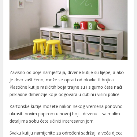
acklink panel
acklink panel
acklink panel
acklink panel
acklink panel
acklink
Zavisno od boje namještaja, drvene kutije su lijepe, a ako
je drvo zaštićeno, može se oprati od olovke ili bojica.
acklink panel
Plastične kutije različitih boja trajne su i sigurno ćete naći
acklink panel
prikladne dimenzije koje odgovaraju dubini i visini police.
acklink panel
Kartonske kutije možete nakon nekog vremena ponovno
ukrasiti novim papirom u novoj boji i dezenu. I sa malim
acklink panel
detaljima sobu ćete učiniti interesantnijom.
acklink panel
Svaku kutiju namijenite za određeni sadržaj, a veća djeca