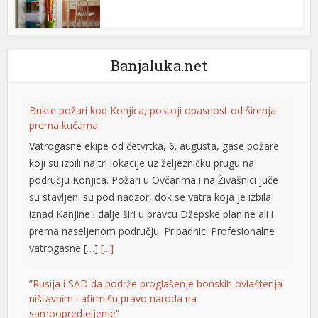
alite yönetim sistemi
iagra 100 mg
Banjaluka.net
ialis fiyat
iagra fiyat
Bukte požari kod Konjica, postoji opasnost od širenja
ialis 100 mg
prema kućama
Vatrogasne ekipe od četvrtka, 6. augusta, gase požare
iagra 2026 fiyatları
koji su izbili na tri lokacije uz željezničku prugu na
iagra 100 mg fiyat
području Konjica. Požari u Ovčarima i na Živašnici juče
su stavljeni su pod nadzor, dok se vatra koja je izbila
ega 100 mg
iznad Kanjine i dalje širi u pravcu Džepske planine ali i
prema naseljenom području. Pripadnici Profesionalne
izipal
vatrogasne […]
[...]
etpark
”Rusija i SAD da podrže proglašenje bonskih ovlaštenja
ojobet giriş
ništavnim i afirmišu pravo naroda na
samoopredjeljenje”