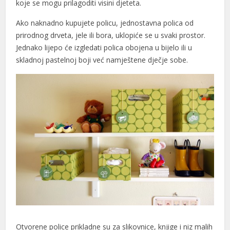
koje se mogu prilagoditi visini djeteta.
acklink
Ako naknadno kupujete policu, jednostavna polica od
prirodnog drveta, jele ili bora, uklopiće se u svaki prostor.
acklink panel
Jednako lijepo će izgledati polica obojena u bijelo ili u
acklink panel
skladnoj pastelnoj boji već namještene dječje sobe.
acklink panel
acklink Panel
acklink
acklink
acklink
acklink panel
acklink panel
acklink
Otvorene police prikladne su za slikovnice, knjige i niz malih