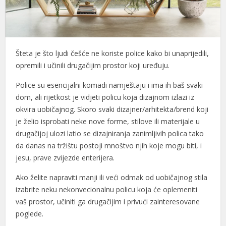
acklink panel
acklink panel
Šteta je što ljudi češće ne koriste police kako bi unaprijedili,
acklink panel
opremili i učinili drugačijim prostor koji uređuju.
acklink panel
Police su esencijalni komadi namještaju i ima ih baš svaki
acklink panel
dom, ali rijetkost je vidjeti policu koja dizajnom izlazi iz
okvira uobičajnog. Skoro svaki dizajner/arhitekta/brend koji
acklink panel
je želio isprobati neke nove forme, stilove ili materijale u
drugačijoj ulozi latio se dizajniranja zanimljivih polica tako
acklink panel
da danas na tržištu postoji mnoštvo njih koje mogu biti, i
acklink panel
jesu, prave zvijezde enterijera.
acklink panel
Ako želite napraviti manji ili veći odmak od uobičajnog stila
izabrite neku nekonvecionalnu policu koja će oplemeniti
acklink panel
vaš prostor, učiniti ga drugačijim i privući zainteresovane
acklink panel
poglede.