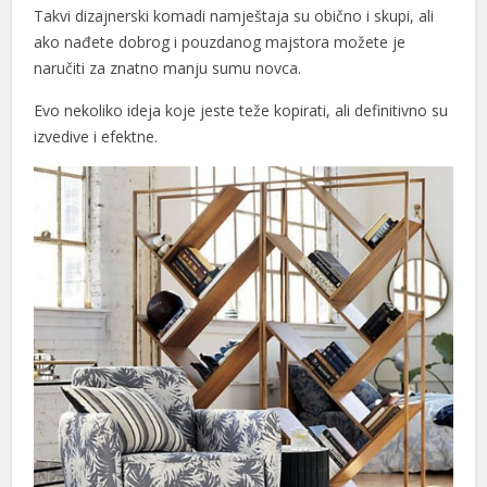
acklink panel
Takvi dizajnerski komadi namještaja su obično i skupi, ali
ako nađete dobrog i pouzdanog majstora možete je
acklink panel
naručiti za znatno manju sumu novca.
acklink panel
Evo nekoliko ideja koje jeste teže kopirati, ali definitivno su
izvedive i efektne.
acklink satın al
acklink satın al
acklink panel
acklink panel
acklink panel
acklink panel
acklink panel
acklink panel
acklink panel