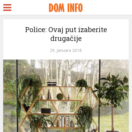
nkara Escort
ürk ifşa
ubidy
Police: Ovaj put izaberite
drugačije
rackstreams
acklink panel
29. Januara 2018.
acklink panel
acklink paketleri
acklink
acklink
acklink
acklink
acklink panel