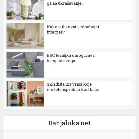
ga za ukrašavanje...
dcasino giriş
akarya escort
Kako stilizovati jednobojni
interijer?
akarya escort
akarya escort
ESC ležaljka omogućava
ixbet
bijeg od svega
ojobet
Skladišta iza vrata koje
scort bayan
možete isprobati kod kuće
arsbahis güncel giriş
alite yönetim sistemi
iagra 100 mg
Banjaluka.net
alis fiyat