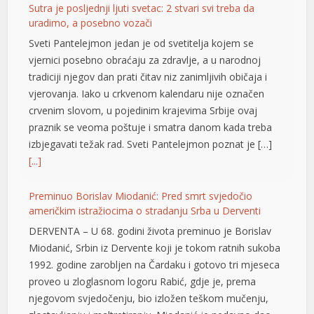
Sutra je posljednji ljuti svetac: 2 stvari svi treba da
iagra fiyat
uradimo, a posebno vozači
ialis 100 mg
Sveti Pantelejmon jedan je od svetitelja kojem se
vjernici posebno obraćaju za zdravlje, a u narodnoj
iagra 2026 fiyatları
tradiciji njegov dan prati čitav niz zanimljivih običaja i
vjerovanja. Iako u crkvenom kalendaru nije označen
iagra 100 mg fiyat
crvenim slovom, u pojedinim krajevima Srbije ovaj
ega 100 mg
praznik se veoma poštuje i smatra danom kada treba
izbjegavati težak rad. Sveti Pantelejmon poznat je […]
ojobet giriş
[...]
ojobet
Preminuo Borislav Miodanić: Pred smrt svjedočio
oliganbet giriş
američkim istražiocima o stradanju Srba u Derventi
DERVENTA – U 68. godini života preminuo je Borislav
orno
Miodanić, Srbin iz Dervente koji je tokom ratnih sukoba
ptv satın al
1992. godine zarobljen na Čardaku i gotovo tri mjeseca
proveo u zloglasnom logoru Rabić, gdje je, prema
atbet
njegovom svjedočenju, bio izložen teškom mučenju,