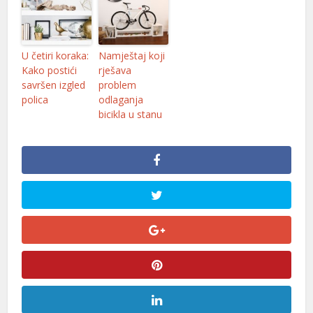
orno
ekabet
U četiri koraka:
Namještaj koji
etebet
Kako postići
rješava
savršen izgled
problem
iltonbet
polica
odlaganja
bicikla u stanu
dcasino giriş
erabet
randpashabet
ulibet
dcasino
dcasino giriş
dcasino
ideni geri getirme büyüsü