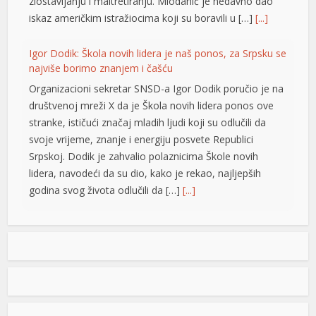
dcasino
zlostavljanju i maltretiranju. Miodanić je nedavno dao
iskaz američkim istražiocima koji su boravili u […]
[...]
iltonbet
Igor Dodik: Škola novih lidera je naš ponos, za Srpsku se
axwin
najviše borimo znanjem i čašću
axwin giriş
Organizacioni sekretar SNSD-a Igor Dodik poručio je na
društvenoj mreži X da je Škola novih lidera ponos ove
osonolovont
stranke, ističući značaj mladih ljudi koji su odlučili da
asibom
svoje vrijeme, znanje i energiju posvete Republici
Srpskoj. Dodik je zahvalio polaznicima Škole novih
ralbet
lidera, navodeći da su dio, kako je rekao, najljepših
godina svog života odlučili da […]
[...]
xbet
randpashabet
Jedna zemlja drži gotovo četvrtinu ekonomije EU: Novi
podaci otkrivaju ko vuče kontinent naprijed
ilanbahis
Vrijednost bruto domaćeg proizvoda (BDP) Evropske
dcasino giriş
unije dostigla je 18,8 biliona evra u 2025. godini, a
najveća ekonomija Unije i dalje je Njemačka, čiji je BDP
ilm izle
iznosio 4,5 biliona evra, odnosno 23,8 odsto ukupne