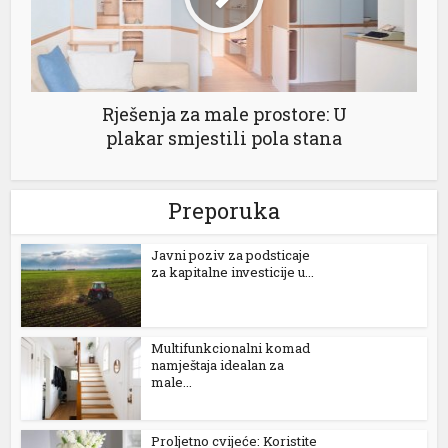
estgeld
ojobet giriş
asacasino
Rješenja za male prostore: U
vrupabet
plakar smjestili pola stana
arsbahis
Preporuka
asibom giriş
oliganbet
Јavni poziv za podsticaje
za kapitalne investicije u...
ojobet giriş
asibom
Multifunkcionalni komad
namještaja idealan za
obinbet
male...
ojobet
Proljetno cvijeće: Koristite
asibom giris