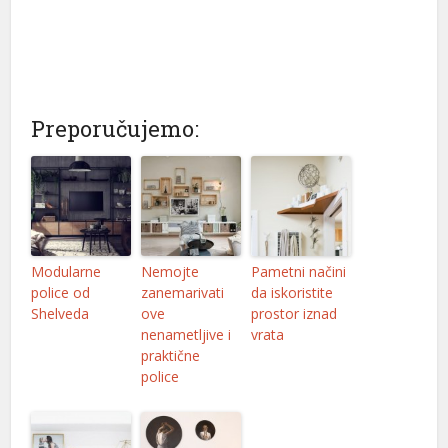
oliganbet
oliganbet
etlivo
Preporučujemo:
ealbahis
ealbahis
vrupabet
vrupabet
Modularne
Nemojte
Pametni načini
police od
zanemarivati
da iskoristite
asibom giris
Shelveda
ove
prostor iznad
nenametljive i
vrata
asibom giris
praktične
police
etpark
arn money link shortener