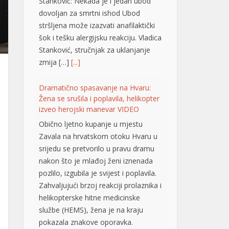
Stanković: Nekada je i jedan ubod
dovoljan za smrtni ishod Ubod
stršljena može izazvati anafilaktički
šok i tešku alergijsku reakciju. Vladica
Stanković, stručnjak za uklanjanje
zmija […]
[...]
Dramatično spasavanje na Hvaru:
Žena se srušila i poplavila, helikopter
izveo herojski manevar VIDEO
Obično ljetno kupanje u mjestu
Zavala na hrvatskom otoku Hvaru u
srijedu se pretvorilo u pravu dramu
nakon što je mlađoj ženi iznenada
pozlilo, izgubila je svijest i poplavila.
Zahvaljujući brzoj reakciji prolaznika i
helikopterske hitne medicinske
službe (HEMS), žena je na kraju
pokazala znakove oporavka.