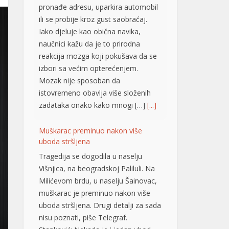
pronađe adresu, uparkira automobil
ili se probije kroz gust saobraćaj.
Iako djeluje kao obična navika,
naučnici kažu da je to prirodna
reakcija mozga koji pokušava da se
izbori sa većim opterećenjem.
Mozak nije sposoban da
istovremeno obavlja više složenih
zadataka onako kako mnogi […]
[...]
Muškarac preminuo nakon više
uboda stršljena
Tragedija se dogodila u naselju
Višnjica, na beogradskoj Paliluli. Na
Milićevom brdu, u naselju Šainovac,
muškarac je preminuo nakon više
uboda stršljena. Drugi detalji za sada
nisu poznati, piše Telegraf.