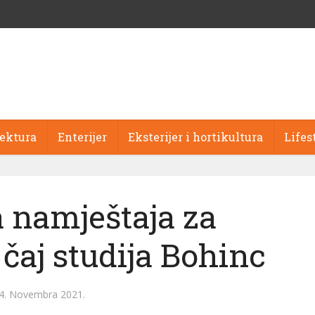
tektura
Enterijer
Eksterijer i hortikultura
Lifes
a namještaja za
čaj studija Bohinc
4. Novembra 2021.