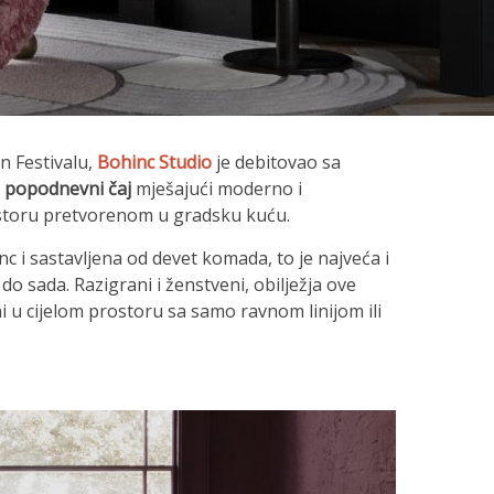
 Festivalu,
Bohinc Studio
je debitovao sa
a
popodnevni čaj
mješajući moderno i
ostoru pretvorenom u gradsku kuću.
c i sastavljena od devet komada, to je najveća i
 do sada. Razigrani i ženstveni, obilježja ove
ni u cijelom prostoru sa samo ravnom linijom ili