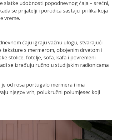
nje slatke udobnosti popodnevnog čaja – srećni,
da se prijatelji i porodica sastaju; prilika koja
e vreme.
odnevnom čaju igraju važnu ulogu, stvarajući
e teksture s mermerom, obojenim drvetom i
e stolice, fotelje, sofa, kafa i povremeni
komadi se izrađuju ručno u studijskim radionicama
 je od rosa portugalo mermera i ima
vaju njegov vrh, polukružni polumjesec koji