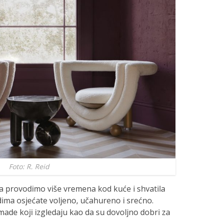
Foto: R. Reid
da provodimo više vremena kod kuće i shvatila
ima osjećate voljeno, učahureno i srećno.
made koji izgledaju kao da su dovoljno dobri za