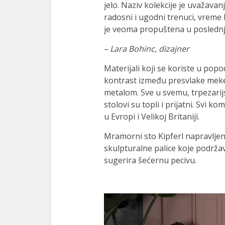
jelo. Naziv kolekcije je uvažava
radosni i ugodni trenuci, vreme ka
je veoma propuštena u poslednj
– Lara Bohinc, dizajner
Materijali koji se koriste u pop
kontrast između presvlake mek
metalom. Sve u svemu, trpezarijsk
stolovi su topli i prijatni. Svi 
u Evropi i Velikoj Britaniji.
Mramorni sto Kipferl napravljen
skulpturalne palice koje podrža
sugerira šećernu pecivu.