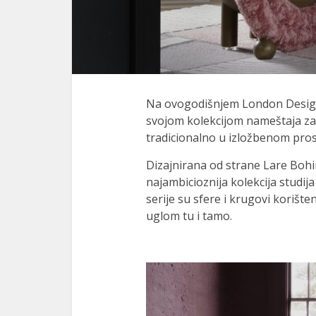
Na ovogodišnjem London Design
svojom kolekcijom nameštaja z
tradicionalno u izložbenom pr
Dizajnirana od strane Lare Bohin
najambicioznija kolekcija studija
serije su sfere i krugovi korište
uglom tu i tamo.