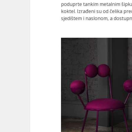
poduprte tankim metalnim šipk
koktel.
Izrađeni su od čelika p
sjedištem i naslonom, a dostupni