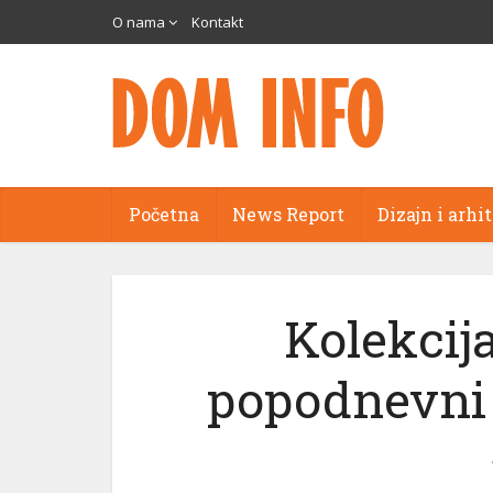
O nama
Kontakt
Početna
News Report
Dizajn i arhi
Kolekcij
popodnevni 