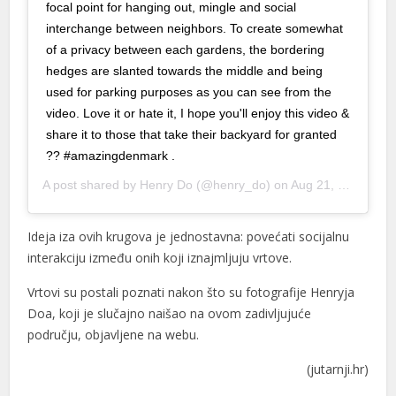
focal point for hanging out, mingle and social
interchange between neighbors. To create somewhat
of a privacy between each gardens, the bordering
hedges are slanted towards the middle and being
used for parking purposes as you can see from the
video. Love it or hate it, I hope you'll enjoy this video &
share it to those that take their backyard for granted
?? #amazingdenmark .
A post shared by
Henry Do
(@henry_do) on
Aug 21, 2019 at 9:02am PDT
Ideja iza ovih krugova je jednostavna: povećati socijalnu
interakciju između onih koji iznajmljuju vrtove.
Vrtovi su postali poznati nakon što su fotografije Henryja
Doa, koji je slučajno naišao na ovom zadivljujuće
području, objavljene na webu.
(jutarnji.hr)