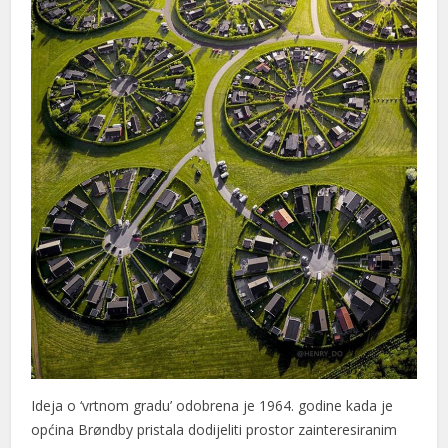
Ideja o ‘vrtnom gradu’ odobrena je 1964. godine kada je
općina Brøndby pristala dodijeliti prostor zainteresiranim