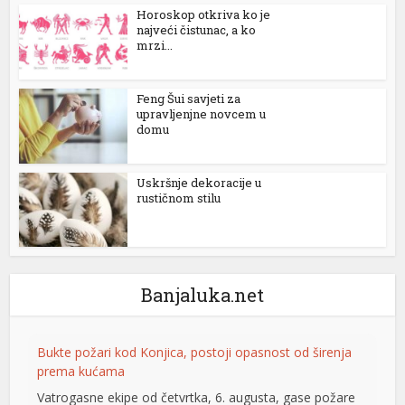
Horoskop otkriva ko je
najveći čistunac, a ko
mrzi...
rtener
Feng Šui savjeti za
upravljenjne novcem u
domu
Uskršnje dekoracije u
rustičnom stilu
Banjaluka.net
Bukte požari kod Konjica, postoji opasnost od širenja
prema kućama
Vatrogasne ekipe od četvrtka, 6. augusta, gase požare