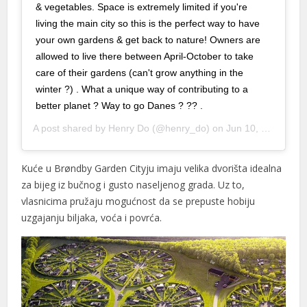
& vegetables. Space is extremely limited if you're
living the main city so this is the perfect way to have
your own gardens & get back to nature! Owners are
allowed to live there between April-October to take
care of their gardens (can't grow anything in the
winter ?) . What a unique way of contributing to a
better planet ? Way to go Danes ? ?? .
A post shared by
Henry Do
(@henry_do) on
Jun 10, 2019 at 9:01am PDT
Kuće u Brøndby Garden Cityju imaju velika dvorišta idealna
za bijeg iz bučnog i gusto naseljenog grada. Uz to,
vlasnicima pružaju mogućnost da se prepuste hobiju
uzgajanju biljaka, voća i povrća.