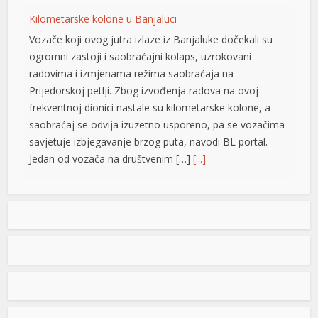
Kilometarske kolone u Banjaluci
Vozače koji ovog jutra izlaze iz Banjaluke dočekali su
ogromni zastoji i saobraćajni kolaps, uzrokovani
radovima i izmjenama režima saobraćaja na
Prijedorskoj petlji. Zbog izvođenja radova na ovoj
frekventnoj dionici nastale su kilometarske kolone, a
saobraćaj se odvija izuzetno usporeno, pa se vozačima
savjetuje izbjegavanje brzog puta, navodi BL portal.
Jedan od vozača na društvenim […]
[...]
Pripremite kišobrane: Nakon vrelog dana stižu pljuskovi i
grmljavina
Stanovnike Republike Srpske i Bosne i Hercegovine
danas očekuje još jedan veoma topao ljetni dan, ali će
u poslijepodnevnim i večernjim časovima u pojedinim
krajevima kišobrani ipak biti potrebni. Prije podne
preovladavaće pretežno sunčano vrijeme, dok se sa
razvojem oblačnosti kasnije tokom dana lokalno