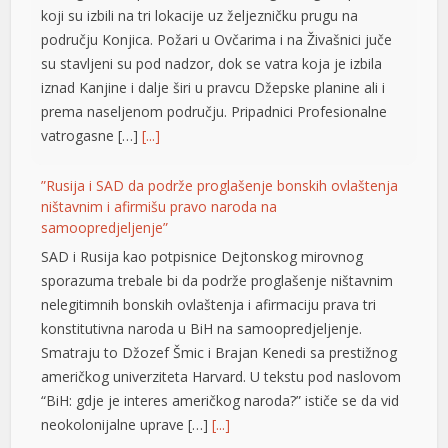
koji su izbili na tri lokacije uz željezničku prugu na
području Konjica. Požari u Ovčarima i na Živašnici juče
su stavljeni su pod nadzor, dok se vatra koja je izbila
iznad Kanjine i dalje širi u pravcu Džepske planine ali i
prema naseljenom području. Pripadnici Profesionalne
 büyüsü
vatrogasne […]
[...]
”Rusija i SAD da podrže proglašenje bonskih ovlaštenja
ništavnim i afirmišu pravo naroda na
samoopredjeljenje”
SAD i Rusija kao potpisnice Dejtonskog mirovnog
sporazuma trebale bi da podrže proglašenje ništavnim
nelegitimnih bonskih ovlaštenja i afirmaciju prava tri
iş
konstitutivna naroda u BiH na samoopredjeljenje.
Smatraju to Džozef Šmic i Brajan Kenedi sa prestižnog
američkog univerziteta Harvard. U tekstu pod naslovom
“BiH: gdje je interes američkog naroda?” ističe se da vid
neokolonijalne uprave […]
[...]