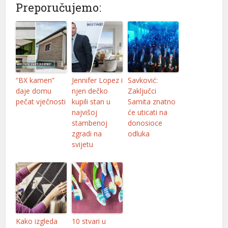
Preporučujemo:
“BX kamen”
Jennifer Lopez i
Savković:
daje domu
njen dečko
Zaključci
pečat vječnosti
kupili stan u
Samita znatno
najvišoj
će uticati na
stambenoj
donosioce
zgradi na
odluka
svijetu
Kako izgleda
10 stvari u