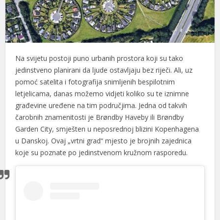
Na svijetu postoji puno urbanih prostora koji su tako
jedinstveno planirani da ljude ostavljaju bez riječi. Ali, uz
pomoć satelita i fotografija snimljenih bespilotnim
letjelicama, danas možemo vidjeti koliko su te iznimne
građevine uređene na tim područjima. Jedna od takvih
čarobnih znamenitosti je Brøndby Haveby ili Brøndby
Garden City, smješten u neposrednoj blizini Kopenhagena
u Danskoj. Ovaj „vrtni grad“ mjesto je brojnih zajednica
koje su poznate po jedinstvenom kružnom rasporedu.