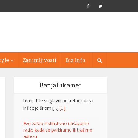
tyle
Zanimljivosti
Biz Info
Banjaluka.net
Evo zašto instinktivno utišavamo
radio kada se parkiramo ili tražimo
adresu
Gotovo svaki vozač je bar jednom
utišao radio kada je pokušavao da