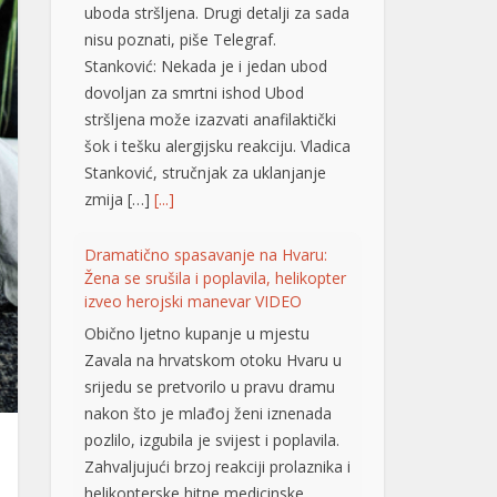
Stanković: Nekada je i jedan ubod
dovoljan za smrtni ishod Ubod
stršljena može izazvati anafilaktički
šok i tešku alergijsku reakciju. Vladica
Stanković, stručnjak za uklanjanje
zmija […]
[...]
Dramatično spasavanje na Hvaru:
Žena se srušila i poplavila, helikopter
izveo herojski manevar VIDEO
Obično ljetno kupanje u mjestu
Zavala na hrvatskom otoku Hvaru u
srijedu se pretvorilo u pravu dramu
nakon što je mlađoj ženi iznenada
pozlilo, izgubila je svijest i poplavila.
Zahvaljujući brzoj reakciji prolaznika i
helikopterske hitne medicinske
službe (HEMS), žena je na kraju
pokazala znakove oporavka.