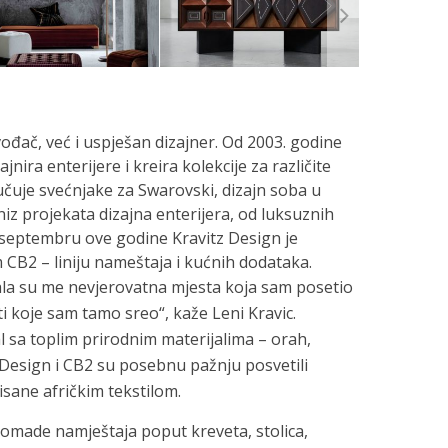
vođač, već i uspješan dizajner. Od 2003. godine
nira enterijere i kreira kolekcije za različite
učuje svećnjake za Swarovski, dizajn soba u
iz projekata dizajna enterijera, od luksuznih
 septembru ove godine Kravitz Design je
CB2 – liniju nameštaja i kućnih dodataka.
sala su me nevjerovatna mjesta koja sam posetio
i koje sam tamo sreo“, kaže Leni Kravic.
l sa toplim prirodnim materijalima – orah,
z Design i CB2 su posebnu pažnju posvetili
isane afričkim tekstilom.
omade namještaja poput kreveta, stolica,