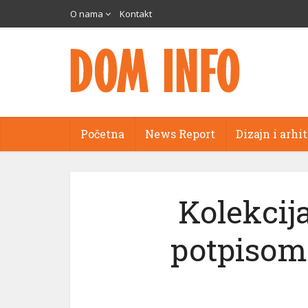
O nama
Kontakt
Početna
News Report
Dizajn i arhi
Kolekcij
potpisom