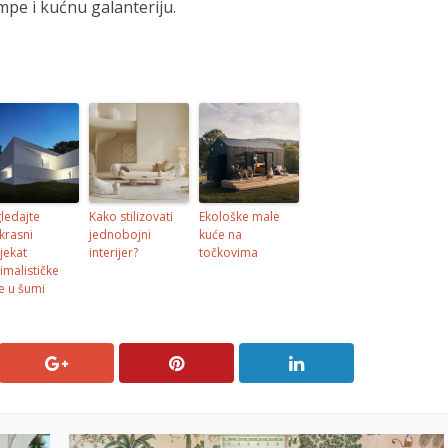
ampe i kućnu galanteriju.
ledajte
Kako stilizovati
Ekološke male
krasni
jednobojni
kuće na
jekat
interijer?
točkovima
imalističke
e u šumi