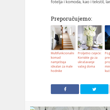
fotelja i komoda, kao i tekstil, l
Preporučujemo:
Multifunkcionalni
Proljetno cvijeće:
Pog
komad
Koristite ga za
pre
namještaja
ukrašavanje
pro
idealan za male
vašeg doma
min
hodnike
kuć