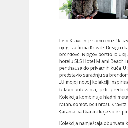
Leni Kravic nije samo muzički iz
njegova firma Kravitz Design dizaj
brendove. Njegov portfolio uklj
hotelu SLS Hotel Miami Beach i n
penthausa do privatnih kuća. U
predstavio saradnju sa brendom 
„U mojoj novoj kolekciji inspiri
tokom putovanja, ljudi i predmet
Kolekcija kombinuje hladni meta
ratan, somot, beli hrast. Kravit
šarama na tkanini koje su inspir
Kolekcija namještaja obuhvata k