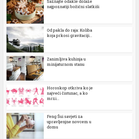
Saznajte odakle dolaze
najpoznatiji božićni slatkiši
l
l
Od pakla do raja: Koliba
l
koja prkosi gravitaciji...
l
Zanimljiva kuhinja u
l
minijaturnom stanu
l
l
Horoskop otkriva ko je
najveći čistunac, a ko
l
mrzi...
Feng Šui savjeti za
l
upravljenjne novcem u
domu
l