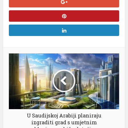
l
l
l
l
l
l
U Saudijskoj Arabiji planiraju
izgraditi grad s umjetnim