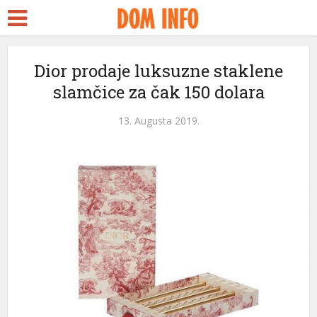
t
Dior prodaje luksuzne staklene
slamčice za čak 150 dolara
l
13. Augusta 2019.
l
tleri