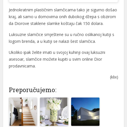
l
Jednokratnim plastičnim slamčicama tako je sigurno došao
kraj, ali samo u domovima onih dubokog džepa s obzirom
l
da Diorove staklene slamke koštaju čak 150 dolara.
l
Luksuzne slamčice smještene su u ručno oslikanoj kutiji s
logom brenda, a u kutiji se nalazi šest slamčica.
l
Ukoliko ipak želite imati u svojoj kuhinji ovaj luksuzni
l
asesoar, slamčice možete kupiti u svim online Dior
l
prodavnicama.
l
(klix)
l
Preporučujemo:
l
l
l