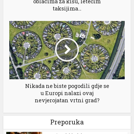
oblacima za kišu, letećim
l
taksijima…
l
Nikada ne biste pogodili gdje se
 al
u Europi nalazi ovaj
l
nevjerojatan vrtni grad?
l
Preporuka
l
l