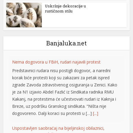
l
Uskršnje dekoracije u
rustičnom stilu
l
l
l
Banjaluka.net
l
Nema dogovora u FBiH, rudari najavili protest
l
Predstavnici rudara nisu postigli dogovor, a naredni
l
korak biće protesti koji su zakazani za petak ispred
zgrade Zavoda zdravstvenog osiguranja u Zenici. Kako
l
je za N1 izjavio Abdel Fazlić iz Sindikata radnika RMU
l
Kakanj, na protestima će učestvovati rudari iz Kaknja i
Breze, uz podršku Granskog sindikata. “Ništa nije
 al
dogovoreno. Dalji koraci su protesti u […]
[...]
l
Uspostavljen saobraćaj na bijeljinskoj obilaznici,
l