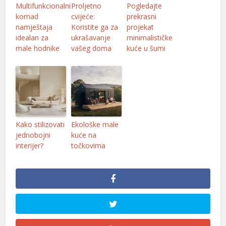
Multifunkcionalni
Proljetno
Pogledajte
l
komad
cvijeće:
prekrasni
l
namještaja
Koristite ga za
projekat
idealan za
ukrašavanje
minimalističke
l
male hodnike
vašeg doma
kuće u šumi
l
Kako stilizovati
Ekološke male
l
jednobojni
kuće na
interijer?
točkovima
l
l