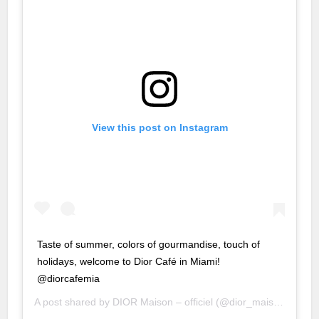
l
l
l
l
l
View this post on Instagram
 al
 al
l
l
Taste of summer, colors of gourmandise, touch of
l
holidays, welcome to Dior Café in Miami!
@diorcafemia
l
A post shared by
DIOR Maison – officiel
(@dior_maison) on
Ju
l