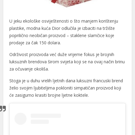
l
U jeku ekološke osviještenosti o što manjem korištenju
l
plastike, modna kuća Dior odlučila je izbaciti na tržište
l
poprilično neobičan proizvod – staklene slamčice koje
prodaje za čak 150 dolara.
l
Održivost proizvoda već duže vrijeme fokus je brojnih
l
luksuznih brendova širom svijeta koji se na ovaj način brinu
l
za očuvanje okoliša.
l
Stoga je u duhu vrelih ljetnih dana luksuzni francuski brend
želio svojim ljubiteljima pokloniti simpatičan proizvod koji
l
će zasigurno krasiti brojne ljetne koktele.
l
l
l