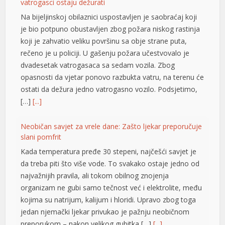
vatrogasci ostaju dežurati
Na bijeljinskoj obilaznici uspostavljen je saobraćaj koji
l
je bio potpuno obustavljen zbog požara niskog rastinja
l
koji je zahvatio veliku površinu sa obje strane puta,
rečeno je u policiji. U gašenju požara učestvovalo je
l
dvadesetak vatrogasaca sa sedam vozila. Zbog
l
opasnosti da vjetar ponovo razbukta vatru, na terenu će
ostati da dežura jedno vatrogasno vozilo. Podsjetimo,
l
[…]
[...]
l
Neobičan savjet za vrele dane: Zašto ljekar preporučuje
l
slani pomfrit
Kada temperatura pređe 30 stepeni, najčešći savjet je
l
da treba piti što više vode. To svakako ostaje jedno od
at
najvažnijih pravila, ali tokom obilnog znojenja
organizam ne gubi samo tečnost već i elektrolite, među
rt
kojima su natrijum, kalijum i hloridi. Upravo zbog toga
jedan njemački ljekar privukao je pažnju neobičnom
preporukom – nakon velikog gubitka […]
[...]