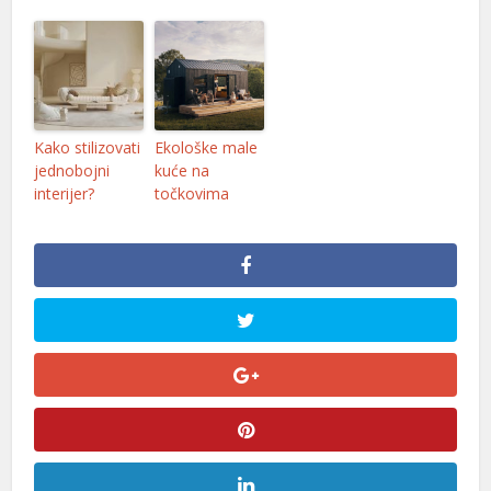
Kako stilizovati
Ekološke male
jednobojni
kuće na
interijer?
točkovima