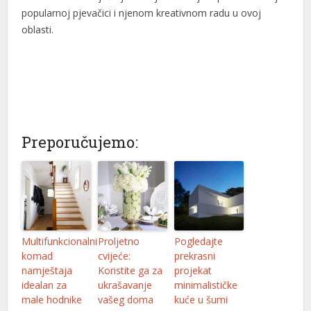
popularnoj pjevačici i njenom kreativnom radu u ovoj
oblasti.
Preporučujemo:
Multifunkcionalni
Proljetno
Pogledajte
komad
cvijeće:
prekrasni
namještaja
Koristite ga za
projekat
idealan za
ukrašavanje
minimalističke
male hodnike
vašeg doma
kuće u šumi