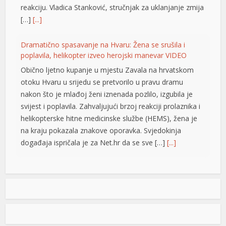
reakciju. Vladica Stanković, stručnjak za uklanjanje zmija
[…]
[...]
Dramatično spasavanje na Hvaru: Žena se srušila i
poplavila, helikopter izveo herojski manevar VIDEO
Obično ljetno kupanje u mjestu Zavala na hrvatskom
otoku Hvaru u srijedu se pretvorilo u pravu dramu
nakon što je mlađoj ženi iznenada pozlilo, izgubila je
svijest i poplavila. Zahvaljujući brzoj reakciji prolaznika i
helikopterske hitne medicinske službe (HEMS), žena je
na kraju pokazala znakove oporavka. Svjedokinja
događaja ispričala je za Net.hr da se sve […]
[...]
Vučić: Ljudi razumiju koliko je neko uspješan i dobar ako
ga Helez napada
Predsjednik Srbije Aleksdandar Vučić izjavio
je danas da nema ništa protiv toga što su
nadležne službe BiH pratile njegovu