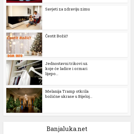
Savjeti za zdraviju zimu
Čestit Božić!
Jednostavni trikovi uz
koje će ladice i ormari
lijepo...
Melanija Tramp otkrila
božićne ukrase u Bijeloj...
Banjaluka.net