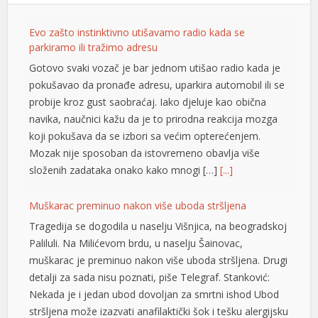
Evo zašto instinktivno utišavamo radio kada se
parkiramo ili tražimo adresu
Gotovo svaki vozač je bar jednom utišao radio kada je
pokušavao da pronađe adresu, uparkira automobil ili se
probije kroz gust saobraćaj. Iako djeluje kao obična
navika, naučnici kažu da je to prirodna reakcija mozga
koji pokušava da se izbori sa većim opterećenjem.
Mozak nije sposoban da istovremeno obavlja više
složenih zadataka onako kako mnogi […]
[...]
Muškarac preminuo nakon više uboda stršljena
Tragedija se dogodila u naselju Višnjica, na beogradskoj
Paliluli. Na Milićevom brdu, u naselju Šainovac,
muškarac je preminuo nakon više uboda stršljena. Drugi
detalji za sada nisu poznati, piše Telegraf. Stanković:
Nekada je i jedan ubod dovoljan za smrtni ishod Ubod
stršljena može izazvati anafilaktički šok i tešku alergijsku