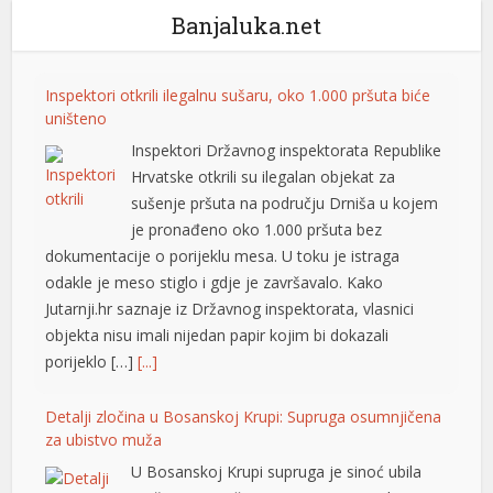
Banjaluka.net
Detalji zločina u Bosanskoj Krupi: Supruga osumnjičena
za ubistvo muža
U Bosanskoj Krupi supruga je sinoć ubila
muža, nezvanično saznaje “Avaz“. Ubistvo
je policiji prijavljeno u 22:30 sati.
Podsjećamo, kako je potvrđeno iz
Ministarstva unutrašnjih poslova Unsko-sanskog
kantona, Policijskoj stanici Bosanska Krupa prijavljeno
je da se u porodičnoj kući, u vlasništvu Š.H., rođen
1962., nalazi tijelo nepomičnog lica, vlasnika kuće. – Na
lice mjesta upućena […]
[...]
Oluja napravila haos: Stablo palo na radnicu marketa,
završila u bolnici
Tokom današnje oluje i kiše u Leskovcu, mnoga stabla