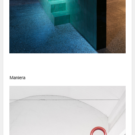
üyüsü
Maniera