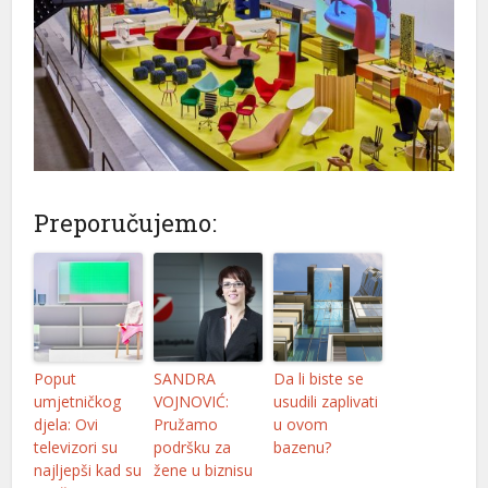
Preporučujemo:
Poput
SANDRA
Da li biste se
umjetničkog
VOJNOVIĆ:
usudili zaplivati
djela: Ovi
Pružamo
u ovom
televizori su
podršku za
bazenu?
najljepši kad su
žene u biznisu