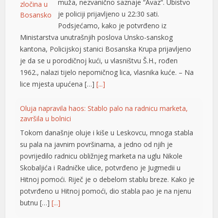
su pala na javnim površinama, a jedno od njih je
povrijedilo radnicu obližnjeg marketa na uglu Nikole
Skobaljića i Radničke ulice, potvrđeno je Jugmedii u
Hitnoj pomoći. Riječ je o debelom stablu breze. Kako je
potvrđeno u Hitnoj pomoći, dio stabla pao je na njenu
butnu […]
[...]
Snimak s Jadrana izazvao bijes javnosti: Muškarac džet
skijem ometao avione koji su gasili požar
Snimak s Kraljičine plaže u Ninu izazvao je
brojne reakcije nakon što je zabilježeno
kako osoba na džet skiju prilazi
protivpožarnim avionima koji su uzimali
vodu za gašenje požara. Poznati hrvatski preduzetnik
Davorin Stetner objavio je snimak na društvenim
mrežama uz tvrdnju da je ponašanje osobe na džet
skiju bilo izuzetno opasno, navodeći da je […]
[...]
Rim odbacio ultimatum Madrida zbog graničnih kontrola