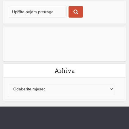
objekta nisu imali nijedan papir kojim bi dokazali
porijeklo […]
[...]
Arhiva