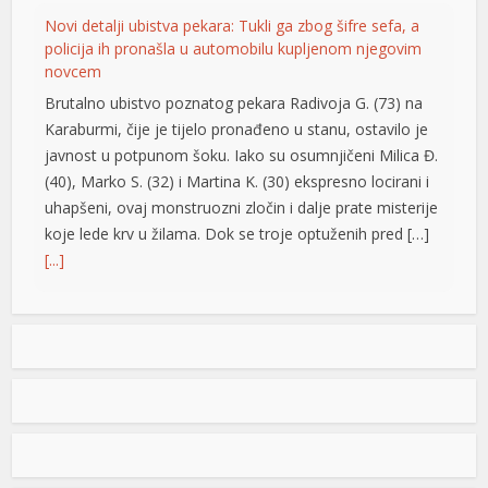
Novi detalji ubistva pekara: Tukli ga zbog šifre sefa, a
policija ih pronašla u automobilu kupljenom njegovim
novcem
Brutalno ubistvo poznatog pekara Radivoja G. (73) na
Karaburmi, čije je tijelo pronađeno u stanu, ostavilo je
javnost u potpunom šoku. Iako su osumnjičeni Milica Đ.
(40), Marko S. (32) i Martina K. (30) ekspresno locirani i
uhapšeni, ovaj monstruozni zločin i dalje prate misterije
koje lede krv u žilama. Dok se troje optuženih pred […]
[...]
Vrućine ne popuštaju: Temperature do 40 stepeni,
meteorolozi poslali upozorenje za vikend
U našem regionu narednih dana pretežno sunčano,
suvo i toplo, posebno do srijede. Zatim slijedi manje
osvježenje, dok bi krajem sedmice ponovo bilo toplo.
Negde od oko 18. avgusta se polako nazire svježiji i
nestabilniji period, ali obilnih padavina na širem području