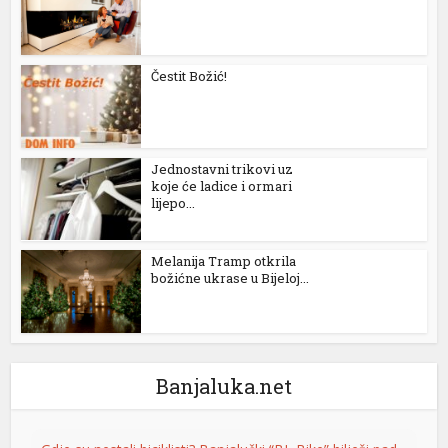
Čestit Božić!
Jednostavni trikovi uz
koje će ladice i ormari
lijepo...
Melanija Tramp otkrila
božićne ukrase u Bijeloj...
Banjaluka.net