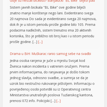
Gdje su nestali biciklisti? Banjalučki “BL Bike” bilježi pad
Sistem javnih bicikala “BL Bike” ove godine bilježi
znatno manje korištenje nego lani. Evidentirano svega
20 najmova Do sada je evidentirano svega 20 najmova,
dok ih je u istom periodu prošle godine bilo 105. Prema
podacima nadležnih, sistem trenutno ima 20 aktivnih
korisnika, što je približno isti broj kao i u istom periodu
prošle godine. […]
[...]
Drama u BiH: Muškarac ranio samog sebe na svadbi
Jedna osoba ranjena je juče u mjestu Svojat kod
Živinica nakon incidenta s vatrenim oružjem. Prema
prvim informacijama, do ranjavanja je došlo tokom
jednog slavlja, odnosno svadbe, a sumnja se da je
uzrok bio nestručno rukovanje pištoljem. Informaciju o
povrijeđenoj osobi potvrdili su iz Operativnog centra
Ministarstva unutrašnjih poslova Tuzlanskog kantona,
prenosi 072 info. Policijski […]
[...]