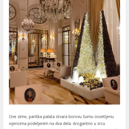
Ove zime, pariška palata stvara borovu šumu osvetljenu
vijencima podeljenim na dva dela. Arogantno u srcu