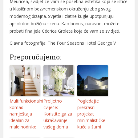
Meuricea, svidjet će vam se posebna estetika koja se ističe
u klasičnom bezvremenskom okruženju zbog svog
modernog dizajna. Svjetla i zlatne kugle upotpunjuju
apsolutno božićnu scenu. Kao bonus, naravno, možete
probati fina jela Cédrica Groleta koja će vam se svidjeti.
Glavna fotografija: The Four Seasons Hotel George V
Preporučujemo:
Multifunkcionalni
Proljetno
Pogledajte
komad
cvijeće:
prekrasni
namještaja
Koristite ga za
projekat
idealan za
ukrašavanje
minimalističke
male hodnike
vašeg doma
kuće u šumi