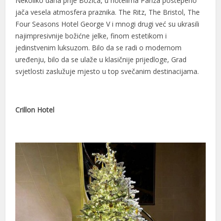
Nekoliko dana prije Božića, u hotelima Pariza postepeno
jača vesela atmosfera praznika. The Ritz, The Bristol, The
Four Seasons Hotel George V i mnogi drugi već su ukrasili
najimpresivnije božićne jelke, finom estetikom i
jedinstvenim luksuzom. Bilo da se radi o modernom
uređenju, bilo da se ulaže u klasičnije prijedloge, Grad
svjetlosti zaslužuje mjesto u top svečanim destinacijama.
Crillon Hotel