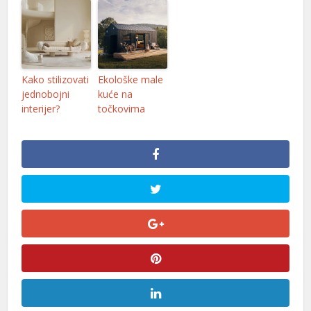
Kako stilizovati
Ekološke male
jednobojni
kuće na
interijer?
točkovima
r