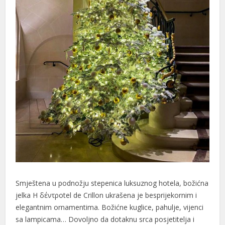
Smještena u podnožju stepenica luksuznog hotela, božićna
jelka H δέντροtel de Crillon ukrašena je besprijekornim i
elegantnim ornamentima. Božićne kuglice, pahulje, vijenci
sa lampicama… Dovoljno da dotaknu srca posjetitelja i