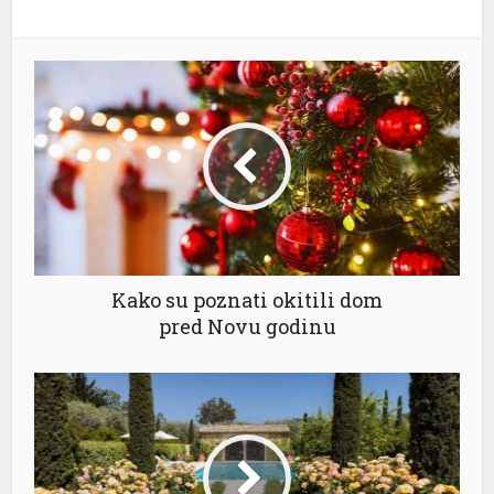
ü
Kako su poznati okitili dom
pred Novu godinu