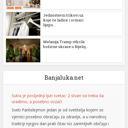
eritking
nkara Escort
Jednostavni trikovi uz
koje će ladice i ormari
arsbahis
lijepo...
ets10
Melanija Tramp otkrila
usulabet
božićne ukrase u Bijeloj...
ets10 sorunsuz giriş
etvakti
Banjaluka.net
etvole
betwoon
Sutra je posljednji ljuti svetac: 2 stvari svi treba da
etwild
uradimo, a posebno vozači
Sveti Pantelejmon jedan je od svetitelja kojem se
vjernici posebno obraćaju za zdravlje, a u narodnoj
tradiciji njegov dan prati čitav niz zanimljivih običaja i