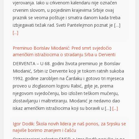
vjerovanja. Iako u crkvenom kalendaru nije označen
crvenim slovom, u pojedinim krajevima Srbije ovaj
praznik se veoma poštuje i smatra danom kada treba
izbjegavati težak rad. Sveti Pantelejmon poznat je […]
[...]
Preminuo Borislav Miodanić: Pred smrt svjedočio
američkim istražiocima o stradanju Srba u Derventi
DERVENTA – U 68. godini života preminuo je Borislav
Miodanić, Srbin iz Dervente koji je tokom ratnih sukoba
1992. godine zarobljen na Čardaku i gotovo tri mjeseca
proveo u zloglasnom logoru Rabić, gdje je, prema
njegovom svjedočenju, bio izložen teškom mučenju,
zlostavljanju i maltretiranju. Miodanić je nedavno dao
iskaz američkim istražiocima koji su boravili u […]
[...]
Igor Dodik: Škola novih lidera je naš ponos, za Srpsku se
najviše borimo znanjem i čašću