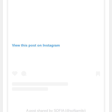
acklink
acklink panel
acklink panel
acklink panel
View this post on Instagram
acklink Panel
acklink
acklink
acklink
acklink panel
acklink panel
acklink
A post shared by SOFIA (@sofijamilo)