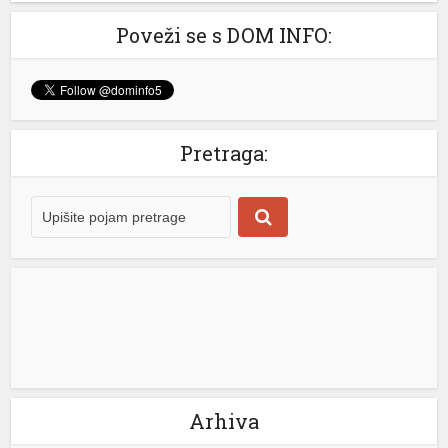
Toyota Land Cruiser prešao skoro milion kilometara sa
Poveži se s DOM INFO:
originalnim motorom i mjenjačem
Jedan impresivan primjer dugovječnosti automobila
stiže iz Australije, gdje je Toyota Land Cruiser 200
Sahara iz 2009. godine prešla gotovo milion kilometara,
i to sa originalnim motorom i mjenjačem. Vozilo je u
Pretraga:
aprilu 2010. godine kupio Geri Driskol, agent za promet
žitarica i stoke iz australijske države Viktorija. Tokom
narednih 16 godina svakodnevno je prelazio […]
[...]
Arhiva