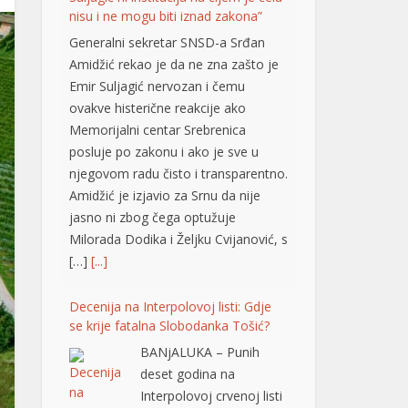
Emir Suljagić nervozan i čemu
ovakve histerične reakcije ako
Memorijalni centar Srebrenica
posluje po zakonu i ako je sve u
njegovom radu čisto i transparentno.
Amidžić je izjavio za Srnu da nije
jasno ni zbog čega optužuje
Milorada Dodika i Željku Cvijanović, s
[…]
[...]
Decenija na Interpolovoj listi: Gdje
se krije fatalna Slobodanka Tošić?
BANjALUKA – Punih
deset godina na
Interpolovoj crvenoj listi
nalazi se Slobodanka
Tošić Boba, osoba zbog koje su u
ratu već dvije decenije Darko Elez i