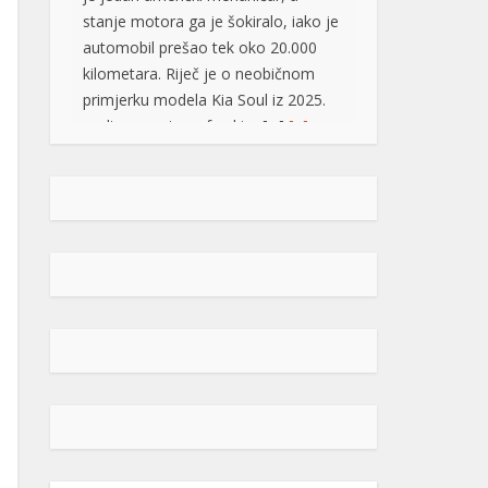
primjerku modela Kia Soul iz 2025.
godine, sa atmosferskim […]
[...]
Rad objavljen u Harvardovom
pravnom časopisu: Visoki
predstavnik nema ovlaštenja da
donosi zakone u BiH
Visoki predstavnik u BiH nije nikad
bio ovlašten da donosi zakone, ni
prema Povelji UN, ni po Ustavu BiH
niti prema ostalim pravni
dokumentima koji priznaju pravo na
samoopredjeljenje, stoga, su
ništavni svi akti koje je nametao,
pozivajući se na takozvana bonska
ovlaštenja, navodi se u tekstu čiji su
autori Džozef Šmic i Brajan Kenedi
[…]
[...]
POPULARNO