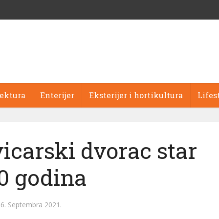
tektura
Enterijer
Eksterijer i hortikultura
Lifes
icarski dvorac star
0 godina
6. Septembra 2021.