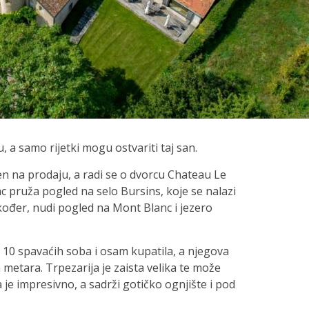
, a samo rijetki mogu ostvariti taj san.
en na prodaju, a radi se o dvorcu Chateau Le
 pruža pogled na selo Bursins, koje se nalazi
ođer, nudi pogled na Mont Blanc i jezero
i 10 spavaćih soba i osam kupatila, a njegova
 metara. Trpezarija je zaista velika te može
 je impresivno, a sadrži gotičko ognjište i pod