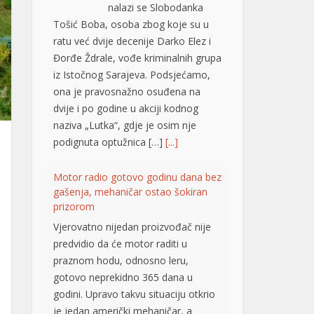
Đorđe Ždrale, vođe kriminalnih grupa
iz Istočnog Sarajeva. Podsjećamo,
ona je pravosnažno osuđena na
dvije i po godine u akciji kodnog
naziva „Lutka“, gdje je osim nje
podignuta optužnica […]
[...]
Motor radio gotovo godinu dana bez
gašenja, mehaničar ostao šokiran
prizorom
Vjerovatno nijedan proizvođač nije
predvidio da će motor raditi u
praznom hodu, odnosno leru,
gotovo neprekidno 365 dana u
godini. Upravo takvu situaciju otkrio
je jedan američki mehaničar, a
stanje motora ga je šokiralo, iako je
automobil prešao tek oko 20.000
kilometara. Riječ je o neobičnom