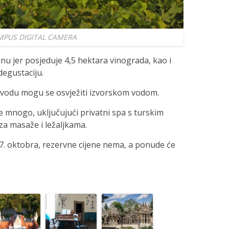
MPUS DIGITAL CAMERA
nu jer posjeduje 4,5 hektara vinograda, kao i
degustaciju.
a vodu mogu se osvježiti izvorskom vodom.
e mnogo, uključujući privatni spa s turskim
a masaže i ležaljkama.
 7. oktobra, rezervne cijene nema, a ponude će