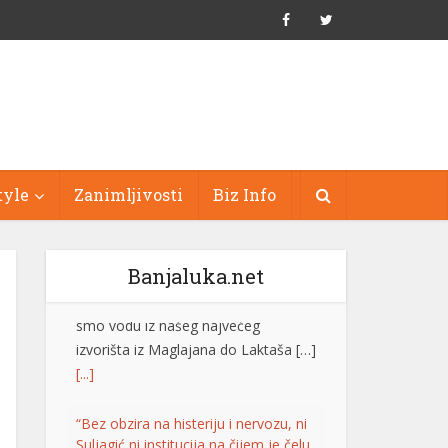
tyle
Zanimljivosti
Biz Info
Banjaluka.net
“Bez obzira na histeriju i nervozu, ni
Suljagić ni institucija na čijem je čelu
nisu i ne mogu biti iznad zakona”
Generalni sekretar SNSD-a Srđan
Amidžić rekao je da ne zna zašto je