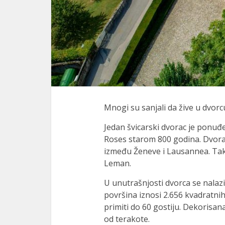
Mnogi su sanjali da žive u dvorcu
Jedan švicarski dvorac je ponuđ
Roses starom 800 godina. Dvorac
između Ženeve i Lausannea. Tak
Leman.
U unutrašnjosti dvorca se nalaz
površina iznosi 2.656 kvadratnih
primiti do 60 gostiju. Dekorisana
od terakote.