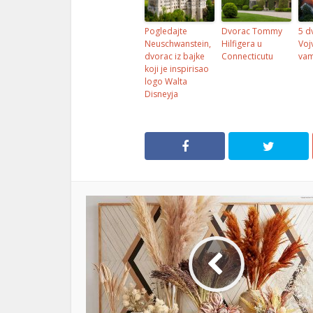
Pogledajte
Dvorac Tommy
5 d
Neuschwanstein,
Hilfigera u
Voj
dvorac iz bajke
Connecticutu
vam
koji je inspirisao
logo Walta
Disneyja