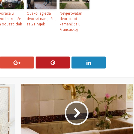
voraca u
Ovako izgleda
Nevjerovatan
vodini koji će
dvorski namještaj
dvorac od
 oduzeti dah
za 21. vijek
kamenčića u
Francuskoj