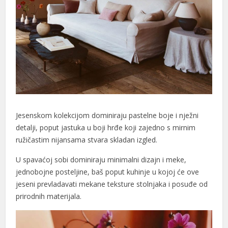
nk panel
nk panel
nk panel
nk panel
nk panel
Jesenskom kolekcijom dominiraju pastelne boje i nježni
nk panel
detalji, poput jastuka u boji hrđe koji zajedno s mirnim
nk panel
ružičastim nijansama stvara skladan izgled.
nk panel
U spavaćoj sobi dominiraju minimalni dizajn i meke,
jednobojne posteljine, baš poput kuhinje u kojoj će ove
nk panel
jeseni prevladavati mekane teksture stolnjaka i posuđe od
nk panel
prirodnih materijala.
nk panel