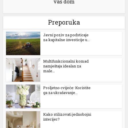
vaš dom
 yönetim sistemi
a 100 mg
Preporuka
fiyat
Јavni poziv za podsticaje
 fiyat
za kapitalne investicije u...
 100 mg
 2026 fiyatları
Multifunkcionalni komad
namještaja idealan za
male...
 100 mg fiyat
100 mg
Proljetno cvijeće: Koristite
ga za ukrašavanje...
rk
Kako stilizovati jednobojni
t giriş
interijer?