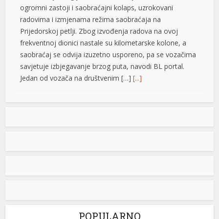
a Escort
ogromni zastoji i saobraćajni kolaps, uzrokovani
radovima i izmjenama režima saobraćaja na
 dizi izle
Prijedorskoj petlji. Zbog izvođenja radova na ovoj
frekventnoj dionici nastale su kilometarske kolone, a
saobraćaj se odvija izuzetno usporeno, pa se vozačima
savjetuje izbjegavanje brzog puta, navodi BL portal.
Jedan od vozača na društvenim […]
[...]
Pripremite kišobrane: Nakon vrelog dana stižu pljuskovi i
grmljavina
Stanovnike Republike Srpske i Bosne i Hercegovine
danas očekuje još jedan veoma topao ljetni dan, ali će
u poslijepodnevnim i večernjim časovima u pojedinim
krajevima kišobrani ipak biti potrebni. Prije podne
preovladavaće pretežno sunčano vrijeme, dok se sa
razvojem oblačnosti kasnije tokom dana lokalno
očekuju pljuskovi praćeni grmljavinom. Duvaće slab do
umjeren vjetar sjevernog i […]
[...]
POPULARNO