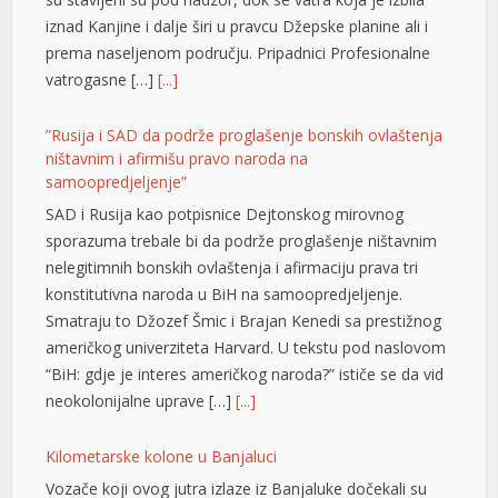
bahis
iznad Kanjine i dalje širi u pravcu Džepske planine ali i
prema naseljenom području. Pripadnici Profesionalne
no giriş
vatrogasne […]
[...]
 izle
”Rusija i SAD da podrže proglašenje bonskih ovlaštenja
bet
ništavnim i afirmišu pravo naroda na
samoopredjeljenje”
nbet giriş
SAD i Rusija kao potpisnice Dejtonskog mirovnog
ino
sporazuma trebale bi da podrže proglašenje ništavnim
nelegitimnih bonskih ovlaštenja i afirmaciju prava tri
t
konstitutivna naroda u BiH na samoopredjeljenje.
Smatraju to Džozef Šmic i Brajan Kenedi sa prestižnog
nbet
američkog univerziteta Harvard. U tekstu pod naslovom
nk Panel
“BiH: gdje je interes američkog naroda?” ističe se da vid
neokolonijalne uprave […]
[...]
an escort
Kilometarske kolone u Banjaluci
Vozače koji ovog jutra izlaze iz Banjaluke dočekali su