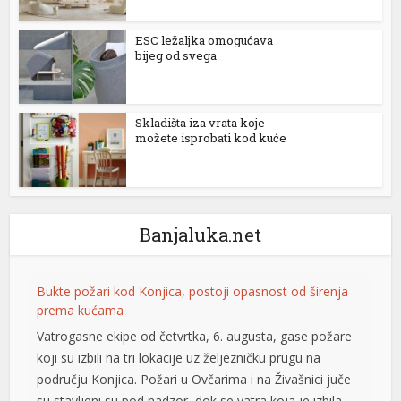
tın al
ESC ležaljka omogućava
bijeg od svega
t
ino
Skladišta iza vrata koje
možete isprobati kod kuće
bet
0
 giriş
Banjaluka.net
olovont
om
Bukte požari kod Konjica, postoji opasnost od širenja
prema kućama
ing
Vatrogasne ekipe od četvrtka, 6. augusta, gase požare
koji su izbili na tri lokacije uz željezničku prugu na
području Konjica. Požari u Ovčarima i na Živašnici juče
pashabet
su stavljeni su pod nadzor, dok se vatra koja je izbila