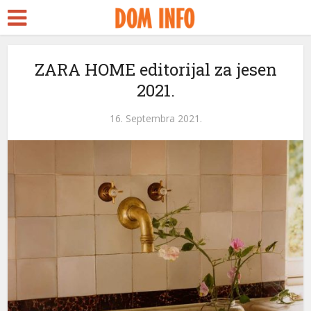
a Escort
Seks
ZARA HOME editorijal za jesen
2021.
streams
nk panel
16. Septembra 2021.
nk panel
nk paketleri
nk
nk
nk
nk
nk panel