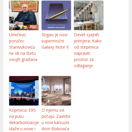
no giriş
ino
 geri getirme büyüsü
Umičević
Stigao je novi
Devet sjajnih
poručio:
supermoćni
primjera: Kako
om
Stanivukoviću
Galaxy Note 9
od stepenica
ne idi na štetu
napraviti
ng Forum
svojih građana
prostor za
odlaganje
 escort
k giriş
t, mavibet giriş
no giriş
Koprivica: ERS
O njemu svi
flex
na putu
pričaju: Zavirite
dekarbonizacije
u novi luksuzni
 yıkama
ulaže u nove i
dom Đokovića