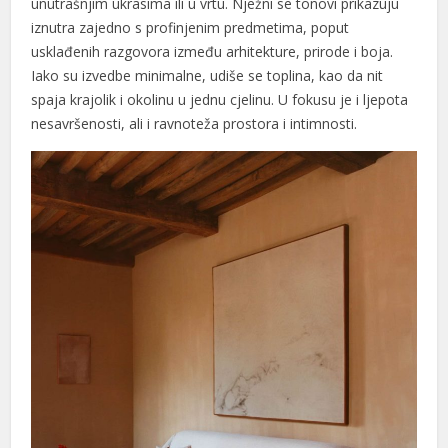
unutrašnjim ukrasima ili u vrtu. Nježni se tonovi prikazuju
nk panel
iznutra zajedno s profinjenim predmetima, poput
nk panel
usklađenih razgovora između arhitekture, prirode i boja.
Iako su izvedbe minimalne, udiše se toplina, kao da nit
nk panel
spaja krajolik i okolinu u jednu cjelinu. U fokusu je i ljepota
nesavršenosti, ali i ravnoteža prostora i intimnosti.
nk satın al
nk satın al
nk panel
nk panel
nk panel
nk panel
nk panel
nk panel
nk panel