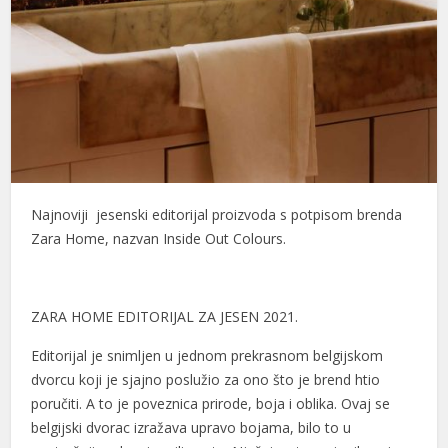
nk panel
nk panel
nk panel
nk panel
nk panel
Najnoviji jesenski editorijal proizvoda s potpisom brenda
nk panel
Zara Home, nazvan Inside Out Colours.
nk panel
nk panel
ZARA HOME EDITORIJAL ZA JESEN 2021.
nk panel
Editorijal je snimljen u jednom prekrasnom belgijskom
dvorcu koji je sjajno poslužio za ono što je brend htio
nk panel
poručiti. A to je poveznica prirode, boja i oblika. Ovaj se
nk panel
belgijski dvorac izražava upravo bojama, bilo to u