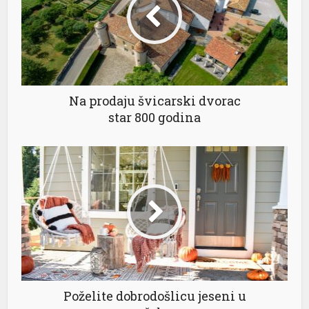
et
nbet
m giris
Na prodaju švicarski dvorac
no giriş
star 800 godina
a escort
a escort
a escort
t
t bayan
Poželite dobrodošlicu jeseni u
nbet güncel giriş