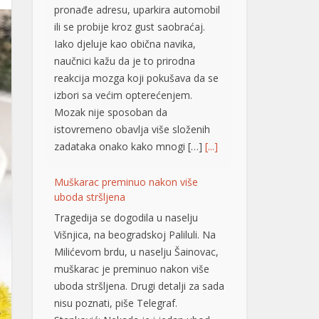
pronađe adresu, uparkira automobil
ili se probije kroz gust saobraćaj.
Iako djeluje kao obična navika,
naučnici kažu da je to prirodna
reakcija mozga koji pokušava da se
izbori sa većim opterećenjem.
Mozak nije sposoban da
istovremeno obavlja više složenih
zadataka onako kako mnogi […]
[...]
Muškarac preminuo nakon više
uboda stršljena
Tragedija se dogodila u naselju
Višnjica, na beogradskoj Paliluli. Na
Milićevom brdu, u naselju Šainovac,
muškarac je preminuo nakon više
uboda stršljena. Drugi detalji za sada
nisu poznati, piše Telegraf.