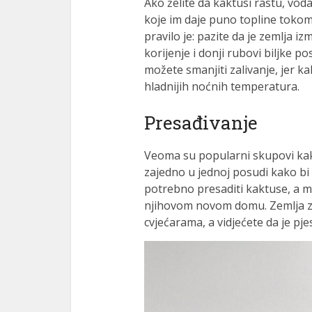
Ako želite da kaktusi rastu, vod
koje im daje puno topline tokom 
pravilo je: pazite da je zemlja iz
korijenje i donji rubovi biljke 
možete smanjiti zalivanje, jer k
hladnijih noćnih temperatura.
Presađivanje
Veoma su popularni skupovi kakt
zajedno u jednoj posudi kako bi s
potrebno presaditi kaktuse, a mor
njihovom novom domu. Zemlja za
cvjećarama, a vidjećete da je pje