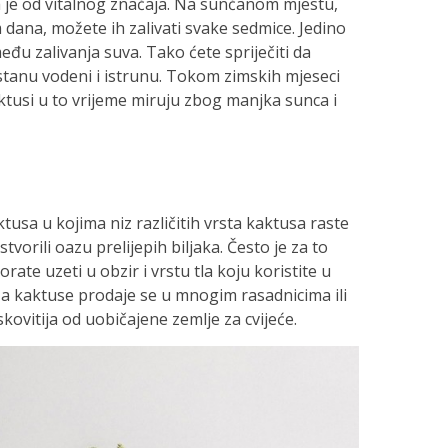
a je od vitalnog značaja. Na sunčanom mjestu,
dana, možete ih zalivati svake sedmice. Jedino
među zalivanja suva. Tako ćete spriječiti da
postanu vodeni i istrunu. Tokom zimskih mjeseci
aktusi u to vrijeme miruju zbog manjka sunca i
usa u kojima niz različitih vrsta kaktusa raste
tvorili oazu prelijepih biljaka. Često je za to
ate uzeti u obzir i vrstu tla koju koristite u
 kaktuse prodaje se u mnogim rasadnicima ili
skovitija od uobičajene zemlje za cvijeće.