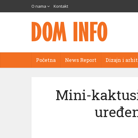
O nama
Kontakt
Početna
News Report
Dizajn i arhi
Mini-kaktusi
uređen