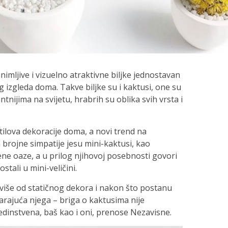
nimljive i vizuelno atraktivne biljke jednostavan
g izgleda doma. Takve biljke su i kaktusi, one su
tnijima na svijetu, hrabrih su oblika svih vrsta i
tilova dekoracije doma, a novi trend na
brojne simpatije jesu mini-kaktusi, kao
lene oaze, a u prilog njihovoj posebnosti govori
stali u mini-veličini.
 više od statičnog dekora i nakon što postanu
rajuća njega – briga o kaktusima nije
jedinstvena, baš kao i oni, prenose Nezavisne.