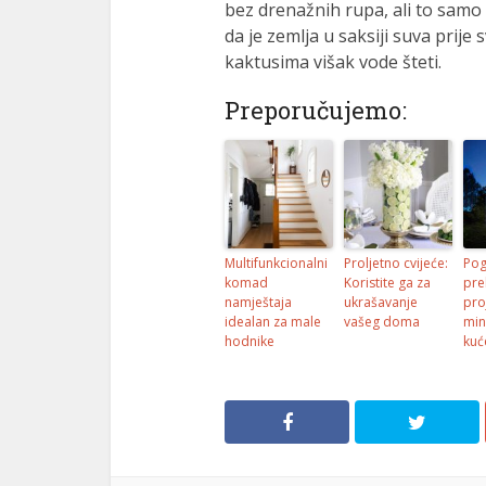
bez drenažnih rupa, ali to samo 
da je zemlja u saksiji suva prije
kaktusima višak vode šteti.
Preporučujemo:
Multifunkcionalni
Proljetno cvijeće:
Pog
komad
Koristite ga za
pre
namještaja
ukrašavanje
pro
idealan za male
vašeg doma
min
hodnike
kuć