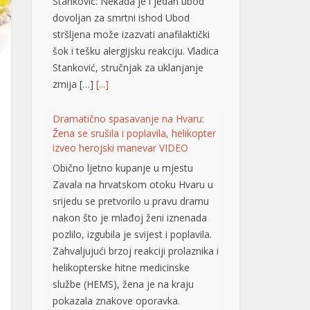
Stanković: Nekada je i jedan ubod
dovoljan za smrtni ishod Ubod
stršljena može izazvati anafilaktički
šok i tešku alergijsku reakciju. Vladica
Stanković, stručnjak za uklanjanje
zmija […]
[...]
Dramatično spasavanje na Hvaru:
Žena se srušila i poplavila, helikopter
izveo herojski manevar VIDEO
Obično ljetno kupanje u mjestu
Zavala na hrvatskom otoku Hvaru u
srijedu se pretvorilo u pravu dramu
nakon što je mlađoj ženi iznenada
pozlilo, izgubila je svijest i poplavila.
Zahvaljujući brzoj reakciji prolaznika i
helikopterske hitne medicinske
službe (HEMS), žena je na kraju
pokazala znakove oporavka.