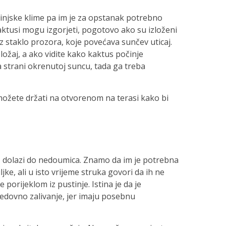
injske klime pa im je za opstanak potrebno
aktusi mogu izgorjeti, pogotovo ako su izloženi
oz staklo prozora, koje povećava sunčev uticaj.
ožaj, a ako vidite kako kaktus počinje
a strani okrenutoj suncu, tada ga treba
ožete držati na otvorenom na terasi kako bi
sa, dolazi do nedoumica. Znamo da im je potrebna
ljke, ali u isto vrijeme struka govori da ih ne
ke porijeklom iz pustinje. Istina je da je
edovno zalivanje, jer imaju posebnu