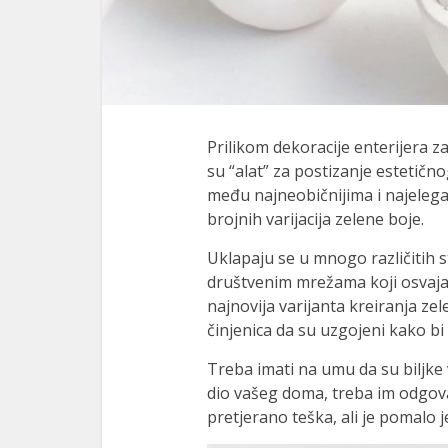
Prilikom dekoracije enterijera za
su “alat” za postizanje estetično
među najneobičnijima i najelegan
brojnih varijacija zelene boje.
Uklapaju se u mnogo različitih s
društvenim mrežama koji osvaja 
najnovija varijanta kreiranja ze
činjenica da su uzgojeni kako bi o
Treba imati na umu da su biljke
dio vašeg doma, treba im odgova
pretjerano teška, ali je pomalo 