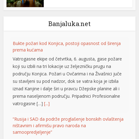
Banjaluka.net
rtener
Bukte požari kod Konjica, postoji opasnost od širenja
prema kućama
Vatrogasne ekipe od četvrtka, 6. augusta, gase požare
koji su izbili na tri lokacije uz željezničku prugu na
području Konjica. Požari u Ovčarima i na Živašnici juče
su stavljeni su pod nadzor, dok se vatra koja je izbila
iznad Kanjine i dalje širi u pravcu Džepske planine ali i
prema naseljenom području. Pripadnici Profesionalne
vatrogasne […]
[...]
”Rusija i SAD da podrže proglašenje bonskih ovlaštenja
ništavnim i afirmišu pravo naroda na
samoopredjeljenje”