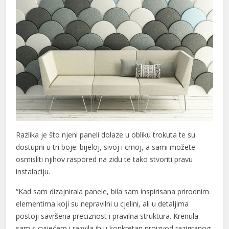
Razlika je što njeni paneli dolaze u obliku trokuta te su
dostupni u tri boje: bijeloj, sivoj i crnoj, a sami možete
osmisliti njihov raspored na zidu te tako stvoriti pravu
instalaciju.
“Kad sam dizajnirala panele, bila sam inspirisana prirodnim
elementima koji su nepravilni u cjelini, ali u detaljima
postoji savršena preciznost i pravilna struktura. Krenula
sam s cvijećem i razvila ih u konkretan proizvod razigranog