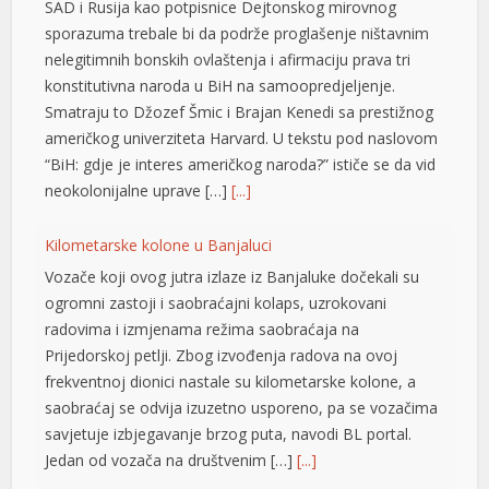
SAD i Rusija kao potpisnice Dejtonskog mirovnog
sporazuma trebale bi da podrže proglašenje ništavnim
nelegitimnih bonskih ovlaštenja i afirmaciju prava tri
konstitutivna naroda u BiH na samoopredjeljenje.
Smatraju to Džozef Šmic i Brajan Kenedi sa prestižnog
büyüsü
američkog univerziteta Harvard. U tekstu pod naslovom
“BiH: gdje je interes američkog naroda?” ističe se da vid
neokolonijalne uprave […]
[...]
Kilometarske kolone u Banjaluci
Vozače koji ovog jutra izlaze iz Banjaluke dočekali su
ogromni zastoji i saobraćajni kolaps, uzrokovani
radovima i izmjenama režima saobraćaja na
iş
Prijedorskoj petlji. Zbog izvođenja radova na ovoj
frekventnoj dionici nastale su kilometarske kolone, a
saobraćaj se odvija izuzetno usporeno, pa se vozačima
savjetuje izbjegavanje brzog puta, navodi BL portal.
Jedan od vozača na društvenim […]
[...]