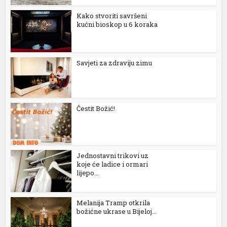
Kako stvoriti savršeni
kućni bioskop u 6 koraka
Savjeti za zdraviju zimu
Čestit Božić!
Jednostavni trikovi uz
koje će ladice i ormari
lijepo...
Melanija Tramp otkrila
božićne ukrase u Bijeloj...