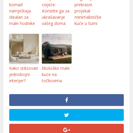
komad
cvijeće:
prekrasni
namještaja
Koristite ga za
projekat
idealan za
ukrašavanje
minimalističke
male hodnike
vašeg doma
kuće u šumi
Kako stilizovati
Ekološke male
jednobojni
kuće na
interijer?
točkovima