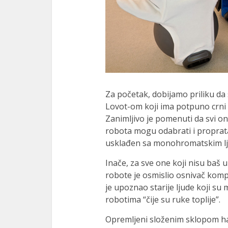
Za početak, dobijamo priliku da
Lovot-om koji ima potpuno crni d
Zanimljivo je pomenuti da svi o
robota mogu odabrati i proprat
usklađen sa monohromatskim l
Inače, za sve one koji nisu baš
robote je osmislio osnivač kom
je upoznao starije ljude koji su m
robotima “čije su ruke toplije”.
Opremljeni složenim sklopom hap