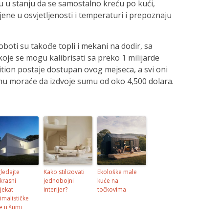
u u stanju da se samostalno kreću po kući,
ene u osvjetljenosti i temperaturi i prepoznaju
oboti su takođe topli i mekani na dodir, sa
oje se mogu kalibrisati sa preko 1 milijarde
tion postaje dostupan ovog mejseca, a svi oni
mu moraće da izdvoje sumu od oko 4,500 dolara.
ledajte
Kako stilizovati
Ekološke male
krasni
jednobojni
kuće na
jekat
interijer?
točkovima
imalističke
e u šumi