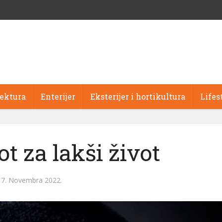
tektura
Enterijer
Eksterijer i hortikultura
Lifes
t za lakši život
17. Novembra 2022.