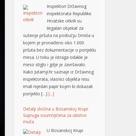
ilegalan objekat za
sušenje pršuta na području Drniša u
kojem je pronađeno oko 1.000
pršuta bez dokumentacije o porijeklu
mesa. U toku je istraga odakle je
meso stiglo i gdje je završavalo.
Kako Jutarnji.hr saznaje iz Državnog
inspektorata, vlasnici objekta nisu
imali nijedan papir kojim bi dokazali
porijeklo […]
[...]
Detalji zločina u Bosanskoj Krupi:
Supruga osumnjičena za ubistvo
muža
U Bosanskoj Krupi
supruga je sinoć ubila
muža, nezvanično
saznaje “Avaz“. Ubistvo