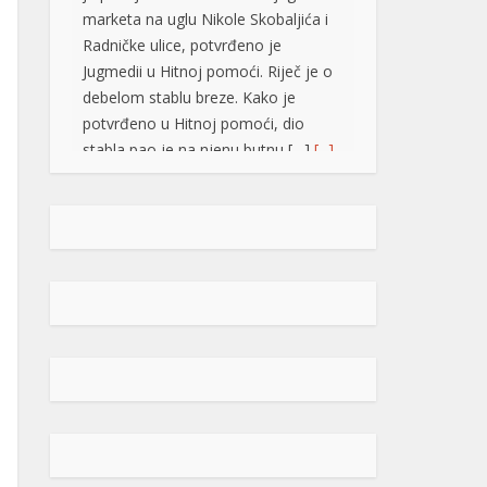
debelom stablu breze. Kako je
potvrđeno u Hitnoj pomoći, dio
stabla pao je na njenu butnu […]
[...]
Snimak s Jadrana izazvao bijes
javnosti: Muškarac džet skijem
ometao avione koji su gasili požar
Snimak s Kraljičine plaže
u Ninu izazvao je brojne
reakcije nakon što je
zabilježeno kako osoba
na džet skiju prilazi protivpožarnim
avionima koji su uzimali vodu za
gašenje požara. Poznati hrvatski
preduzetnik Davorin Stetner objavio
je snimak na društvenim mrežama
uz tvrdnju da je ponašanje osobe na
džet skiju bilo izuzetno opasno,
POPULARNO
navodeći da je […]
[...]