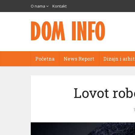
O nama
Kontakt
Početna
News Report
Dizajn i arhi
eri
Lovot robo