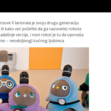
ove X lansirala je svoju drugu generaciju
li kako već poželite da ga nazovete) robota
adašnje verzije, i novi robot je tu da oponaša
emo – neodoljivog) kućnog ljubimca.