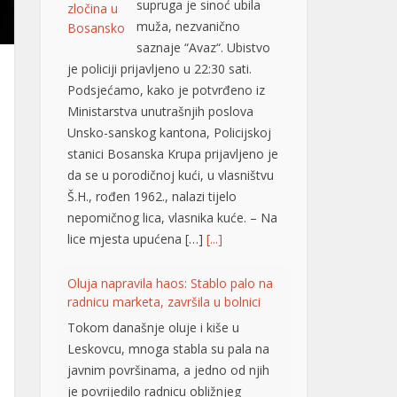
je policiji prijavljeno u 22:30 sati.
Podsjećamo, kako je potvrđeno iz
Ministarstva unutrašnjih poslova
Unsko-sanskog kantona, Policijskoj
stanici Bosanska Krupa prijavljeno je
da se u porodičnoj kući, u vlasništvu
Š.H., rođen 1962., nalazi tijelo
nepomičnog lica, vlasnika kuće. – Na
lice mjesta upućena […]
[...]
Oluja napravila haos: Stablo palo na
radnicu marketa, završila u bolnici
Tokom današnje oluje i kiše u
Leskovcu, mnoga stabla su pala na
javnim površinama, a jedno od njih
je povrijedilo radnicu obližnjeg
marketa na uglu Nikole Skobaljića i
Radničke ulice, potvrđeno je
Jugmedii u Hitnoj pomoći. Riječ je o