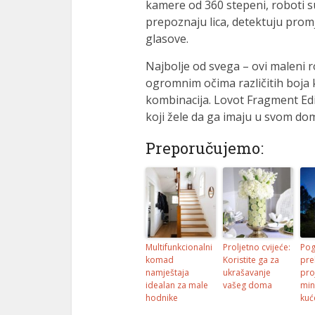
kamere od 360 stepeni, roboti s
prepoznaju lica, detektuju promj
glasove.
Najbolje od svega – ovi maleni r
ogromnim očima različitih boja k
kombinacija. Lovot Fragment Edi
koji žele da ga imaju u svom do
Preporučujemo:
Multifunkcionalni
Proljetno cvijeće:
Pog
komad
Koristite ga za
pre
namještaja
ukrašavanje
pro
idealan za male
vašeg doma
min
hodnike
kuć