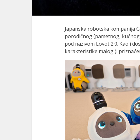
Japanska robotska kompanija Gro
porodičnog (pametnog, kućnog i
l
pod nazivom Lovot 2.0. Kao i dos
karakteristike malog (i priznać
l