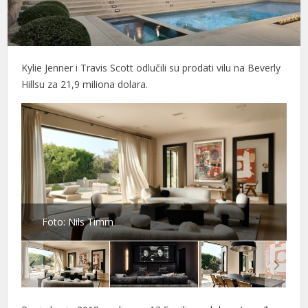
el
el
Kylie Jenner i Travis Scott odlučili su prodati vilu na Beverly
el
Hillsu za 21,9 miliona dolara.
el
el
el
el
el
Foto: Nils Timm
el
el
el