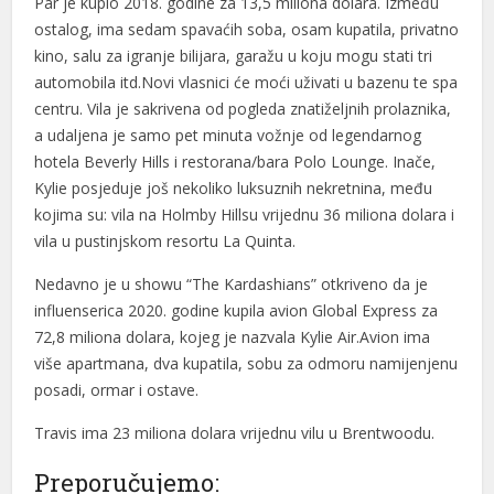
Par je kupio 2018. godine za 13,5 miliona dolara. Između
el
ostalog, ima sedam spavaćih soba, osam kupatila, privatno
kino, salu za igranje bilijara, garažu u koju mogu stati tri
el
automobila itd.Novi vlasnici će moći uživati u bazenu te spa
el
centru. Vila je sakrivena od pogleda znatiželjnih prolaznika,
a udaljena je samo pet minuta vožnje od legendarnog
n al
hotela Beverly Hills i restorana/bara Polo Lounge. Inače,
n al
Kylie posjeduje još nekoliko luksuznih nekretnina, među
kojima su: vila na Holmby Hillsu vrijednu 36 miliona dolara i
el
vila u pustinjskom resortu La Quinta.
el
Nedavno je u showu “The Kardashians” otkriveno da je
influenserica 2020. godine kupila avion Global Express za
el
72,8 miliona dolara, kojeg je nazvala Kylie Air.Avion ima
el
više apartmana, dva kupatila, sobu za odmoru namijenjenu
posadi, ormar i ostave.
el
Travis ima 23 miliona dolara vrijednu vilu u Brentwoodu.
el
Preporučujemo:
el