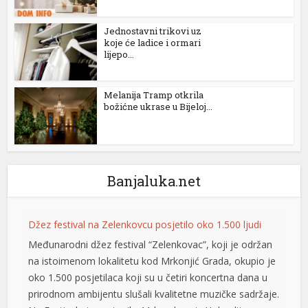
el
Jednostavni trikovi uz
koje će ladice i ormari
el
lijepo...
el
Melanija Tramp otkrila
el
božićne ukrase u Bijeloj...
el
Banjaluka.net
el
el
Džez festival na Zelenkovcu posjetilo oko 1.500 ljudi
el
Međunarodni džez festival “Zelenkovac”, koji je održan
na istoimenom lokalitetu kod Mrkonjić Grada, okupio je
el
oko 1.500 posjetilaca koji su u četiri koncertna dana u
el
prirodnom ambijentu slušali kvalitetne muzičke sadržaje.