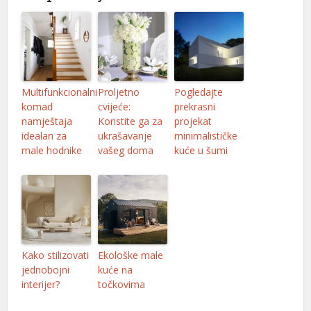
el
el
el
Multifunkcionalni
Proljetno
Pogledajte
el
komad
cvijeće:
prekrasni
namještaja
Koristite ga za
projekat
el
idealan za
ukrašavanje
minimalističke
male hodnike
vašeg doma
kuće u šumi
el
el
el
el
Kako stilizovati
Ekološke male
el
jednobojni
kuće na
interijer?
točkovima
el