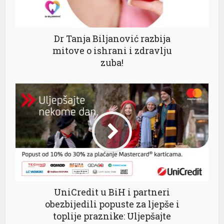
el
Dr Tanja Biljanović razbija
mitove o ishrani i zdravlju
el
zuba!
el
el
el
UniCredit u BiH i partneri
el
obezbijedili popuste za ljepše i
toplije praznike: Uljepšajte