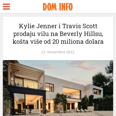
rt
Kylie Jenner i Travis Scott
prodaju vilu na Beverly Hillsu,
s
košta više od 20 miliona dolara
el
23. Novembra 2022.
el
tleri
el