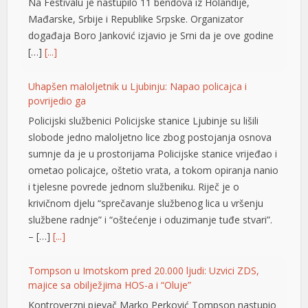
Na Festivalu je nastupilo 11 bendova iz Holandije,
el
Mađarske, Srbije i Republike Srpske. Organizator
događaja Boro Јanković izjavio je Srni da je ove godine
el
[…]
[...]
el
Uhapšen maloljetnik u Ljubinju: Napao policajca i
el
povrijedio ga
el
Policijski službenici Policijske stanice Ljubinje su lišili
slobode jedno maloljetno lice zbog postojanja osnova
el
sumnje da je u prostorijama Policijske stanice vrijeđao i
ometao policajce, oštetio vrata, a tokom opiranja nanio
n al
i tjelesne povrede jednom službeniku. Riječ je o
el
krivičnom djelu “sprečavanje službenog lica u vršenju
službene radnje” i “oštećenje i oduzimanje tuđe stvari”.
el
– […]
[...]
el
Tompson u Imotskom pred 20.000 ljudi: Uzvici ZDS,
el
majice sa obilježjima HOS-a i “Oluje”
Kontroverzni pjevač Marko Perković Tompson nastupio
el