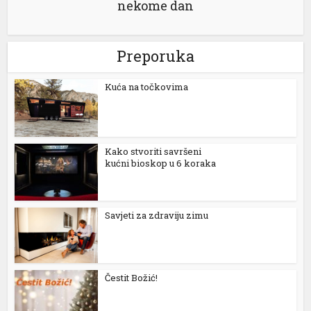
nekome dan
k
Preporuka
Kuća na točkovima
n al
el
Kako stvoriti savršeni
kućni bioskop u 6 koraka
el
el
Savjeti za zdraviju zimu
el
el
Čestit Božić!
el
el