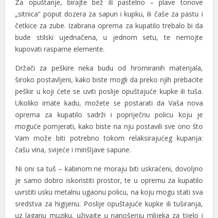
Za opuštanje, birajte bež ili pastelno – plave tonove
„sitnica“ poput dozera za sapun i kupku, ili čaše za pastu i
četkice za zube. Izabrana oprema za kupatilo trebalo bi da
bude stilski ujednačena, u jednom setu, te nemojte
kupovati rasparne elemente.
Držači za peškire neka budu od hromiranih materijala,
široko postavljeni, kako biste mogli da preko njih prebacite
l
peškir u koji ćete se uviti poslije opuštajuće kupke ili tuša.
Ukoliko imate kadu, možete se postarati da Vaša nova
oprema za kupatilo sadrži i popriječnu policu koju je
l
moguće pomjerati, kako biste na nju postavili sve ono što
Vam može biti potrebno tokom relaksirajućeg kupanja:
čašu vina, svijeće i mirišljave sapune.
l
Ni oni sa tuš – kabinom ne moraju biti uskraćeni, dovoljno
l
je samo dobro iskoristiti prostor, te u opremu za kupatilo
uvrstiti usku metalnu ugaonu policu, na koju mogu stati sva
sredstva za higijenu. Poslije opuštajuće kupke ili tuširanja,
uz laganu muziku, uživajte u nanošenju mlijeka za tijelo i