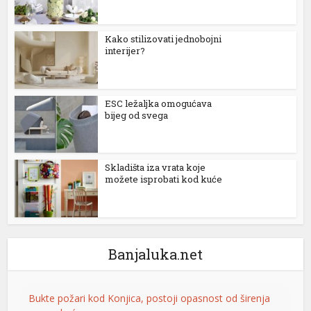
l
Kako stilizovati jednobojni
interijer?
l
l
ESC ležaljka omogućava
l
bijeg od svega
t
Skladišta iza vrata koje
možete isprobati kod kuće
t
Banjaluka.net
Bukte požari kod Konjica, postoji opasnost od širenja