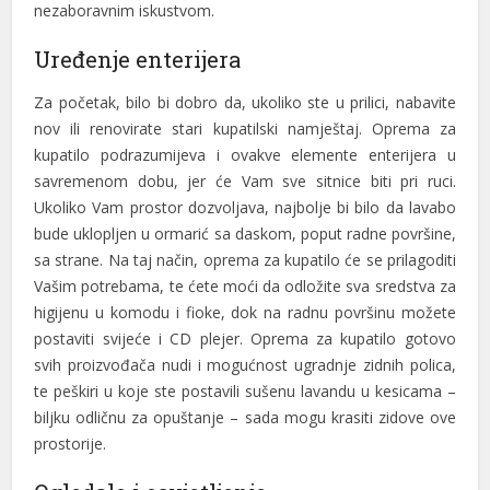
nezaboravnim iskustvom.
Uređenje enterijera
Za početak, bilo bi dobro da, ukoliko ste u prilici, nabavite
nov ili renovirate stari kupatilski namještaj. Oprema za
al
kupatilo podrazumijeva i ovakve elemente enterijera u
savremenom dobu, jer će Vam sve sitnice biti pri ruci.
al
Ukoliko Vam prostor dozvoljava, najbolje bi bilo da lavabo
bude uklopljen u ormarić sa daskom, poput radne površine,
sa strane. Na taj način, oprema za kupatilo će se prilagoditi
Vašim potrebama, te ćete moći da odložite sva sredstva za
higijenu u komodu i fioke, dok na radnu površinu možete
postaviti svijeće i CD plejer. Oprema za kupatilo gotovo
svih proizvođača nudi i mogućnost ugradnje zidnih polica,
te peškiri u koje ste postavili sušenu lavandu u kesicama –
biljku odličnu za opuštanje – sada mogu krasiti zidove ove
prostorije.