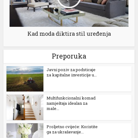
Kad moda diktira stil uređenja
Preporuka
Јavni poziv za podsticaje
za kapitalne investicije u...
al
l
Multifunkcionalni komad
l
namještaja idealan za
male...
l
l
Proljetno cvijeće: Koristite
ga za ukrašavanje...
l