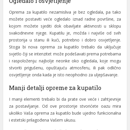
Ogledalo i osvjetljenje
Oprema za kupatilo nezamisliva je bez ogledala, pa tako
možete postaviti veće ogledalo iznad radne površine, za
kojom možete sjediti dok obavljate aktivnosti u sklopu
svakodnevne njege. Kupatilu je, možda i najviše od svih
prostorija u stanu ili kući, potrebno i dobro osvjetljenje.
Stoga bi nova oprema za kupatilo trebalo da uključuje
svjetlo čiji se intenzitet može podešavati prema potrebama
i raspoloženju: najbolje neonke oko ogledala, koje mogu
stvoriti prigušenu, opuštajuću atmosferu, ili pak odlično
osvjetljenje onda kada je isto neophodno za uljepšavanje.
Manji detalji opreme za kupatilo
I manji elementi trebalo bi da prate ove veće i zahtjevnije
za postavljanje. Od ove prostorije stvorićete oazu mira
ukoliko Vaša oprema za kupatilo bude ujedno funkcionalna
i estetski prilagođena Vašem ukusu.