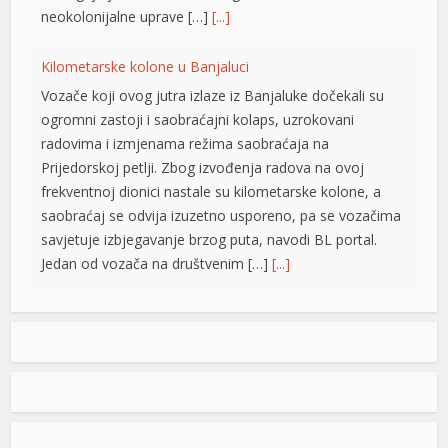
neokolonijalne uprave […]
[...]
su
Kilometarske kolone u Banjaluci
su
Vozače koji ovog jutra izlaze iz Banjaluke dočekali su
su
ogromni zastoji i saobraćajni kolaps, uzrokovani
radovima i izmjenama režima saobraćaja na
Prijedorskoj petlji. Zbog izvođenja radova na ovoj
frekventnoj dionici nastale su kilometarske kolone, a
saobraćaj se odvija izuzetno usporeno, pa se vozačima
savjetuje izbjegavanje brzog puta, navodi BL portal.
Jedan od vozača na društvenim […]
[...]
Pripremite kišobrane: Nakon vrelog dana stižu pljuskovi i
grmljavina
Stanovnike Republike Srpske i Bosne i Hercegovine
danas očekuje još jedan veoma topao ljetni dan, ali će
u poslijepodnevnim i večernjim časovima u pojedinim
krajevima kišobrani ipak biti potrebni. Prije podne