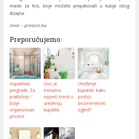
maski za lice, koje možete prepakovati u kutije istog
dizajna.
Izvor – pressrs.ba
Preporučujemo:
l
Kupatilske
Ovo je
Uređenje
pregrade: Za
trenutno
kupatila: Kako
praktičniji i
najveći trend u
postići
bolje
uređenju
bezvremenski
organizovan
kupatila
izgled?
prostor