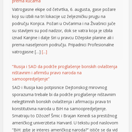
prema kućama
Vatrogasne ekipe od četvrtka, 6. augusta, gase požare
koji su izbili na tri lokacije uz željezničku prugu na
području Konjica. Požari u Ovčarima i na Živašnici juče
su stavljeni su pod nadzor, dok se vatra koja je izbila
iznad Kanjine i dalje širi u pravcu Džepske planine ali i
prema naseljenom području. Pripadnici Profesionalne
vatrogasne […]
[...]
”Rusija i SAD da podrže proglašenje bonskih ovlaštenja
ništavnim i afirmišu pravo naroda na
t
samoopredjeljenje”
SAD i Rusija kao potpisnice Dejtonskog mirovnog
sporazuma trebale bi da podrže proglašenje ništavnim
yat
nelegitimnih bonskih ovlaštenja i afirmaciju prava tri
konstitutivna naroda u BiH na samoopredjeljenje.
Smatraju to Džozef Šmic i Brajan Kenedi sa prestižnog
t
američkog univerziteta Harvard. U tekstu pod naslovom
“BiH: gdje je interes američkog naroda?” ističe se da vid
su