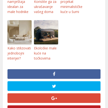
namještaja
Koristite ga za
projekat
idealan za
ukrašavanje
minimalističke
male hodnike
vašeg doma
kuće u šumi
Kako stilizovati
Ekološke male
jednobojni
kuće na
interijer?
točkovima