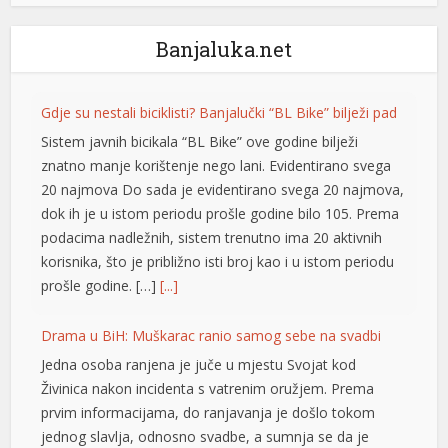
Banjaluka.net
Gdje su nestali biciklisti? Banjalučki “BL Bike” bilježi pad
Sistem javnih bicikala “BL Bike” ove godine bilježi
znatno manje korištenje nego lani. Evidentirano svega
20 najmova Do sada je evidentirano svega 20 najmova,
dok ih je u istom periodu prošle godine bilo 105. Prema
t
podacima nadležnih, sistem trenutno ima 20 aktivnih
korisnika, što je približno isti broj kao i u istom periodu
t
prošle godine. […]
[...]
Drama u BiH: Muškarac ranio samog sebe na svadbi
Jedna osoba ranjena je juče u mjestu Svojat kod
Živinica nakon incidenta s vatrenim oružjem. Prema
prvim informacijama, do ranjavanja je došlo tokom
jednog slavlja, odnosno svadbe, a sumnja se da je