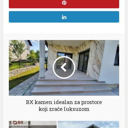
l
BX kamen idealan za prostore
koji zrače luksuzom