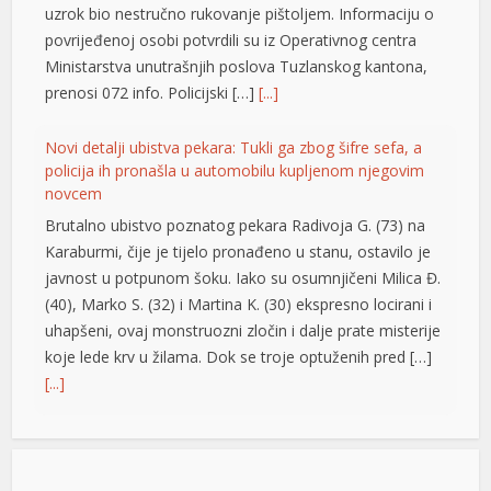
uzrok bio nestručno rukovanje pištoljem. Informaciju o
povrijeđenoj osobi potvrdili su iz Operativnog centra
Ministarstva unutrašnjih poslova Tuzlanskog kantona,
prenosi 072 info. Policijski […]
[...]
Novi detalji ubistva pekara: Tukli ga zbog šifre sefa, a
policija ih pronašla u automobilu kupljenom njegovim
novcem
Brutalno ubistvo poznatog pekara Radivoja G. (73) na
Karaburmi, čije je tijelo pronađeno u stanu, ostavilo je
javnost u potpunom šoku. Iako su osumnjičeni Milica Đ.
(40), Marko S. (32) i Martina K. (30) ekspresno locirani i
uhapšeni, ovaj monstruozni zločin i dalje prate misterije
koje lede krv u žilama. Dok se troje optuženih pred […]
[...]
Vrućine ne popuštaju: Temperature do 40 stepeni,
meteorolozi poslali upozorenje za vikend