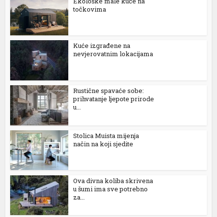
Ekološke male kuće na
točkovima
Kuće izgrađene na
nevjerovatnim lokacijama
Rustične spavaće sobe:
prihvatanje ljepote prirode
u...
l
Stolica Muista mijenja
način na koji sjedite
Ova divna koliba skrivena
u šumi ima sve potrebno
za...