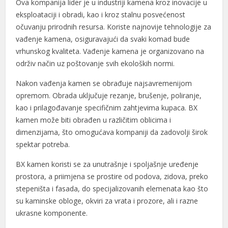
Ova kompanija lider je u industriji kamena kroz inovacije u
eksploataciji i obradi, kao i kroz stalnu posvećenost
očuvanju prirodnih resursa. Koriste najnovije tehnologije za
vađenje kamena, osiguravajući da svaki komad bude
vrhunskog kvaliteta. Vađenje kamena je organizovano na
održiv način uz poštovanje svih ekoloških normi.
Nakon vađenja kamen se obrađuje najsavremenijom
opremom. Obrada uključuje rezanje, brušenje, poliranje,
al
kao i prilagođavanje specifičnim zahtjevima kupaca. BX
kamen može biti obrađen u različitim oblicima i
al
dimenzijama, što omogućava kompaniji da zadovolji širok
spektar potreba.
BX kamen koristi se za unutrašnje i spoljašnje uređenje
prostora, a priimjena se prostire od podova, zidova, preko
stepeništa i fasada, do specijalizovanih elemenata kao što
su kaminske obloge, okviri za vrata i prozore, ali i razne
ukrasne komponente.