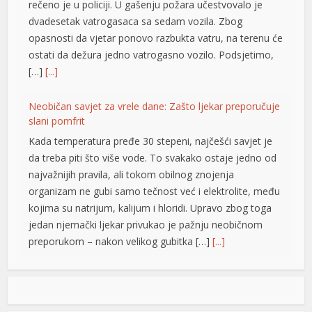
rečeno je u policiji. U gašenju požara učestvovalo je
dvadesetak vatrogasaca sa sedam vozila. Zbog
opasnosti da vjetar ponovo razbukta vatru, na terenu će
ostati da dežura jedno vatrogasno vozilo. Podsjetimo,
[…]
[...]
Neobičan savjet za vrele dane: Zašto ljekar preporučuje
slani pomfrit
Kada temperatura pređe 30 stepeni, najčešći savjet je
da treba piti što više vode. To svakako ostaje jedno od
najvažnijih pravila, ali tokom obilnog znojenja
organizam ne gubi samo tečnost već i elektrolite, među
kojima su natrijum, kalijum i hloridi. Upravo zbog toga
jedan njemački ljekar privukao je pažnju neobičnom
preporukom – nakon velikog gubitka […]
[...]
Opet izdvajanja za Ćirilični park: Ni dvije godine nakon
otvaranja 33 hiljade KM za nova ulaganja
iriş
Ni dvije godine nakon otvaranja, Ćirilični park u Banjaluci