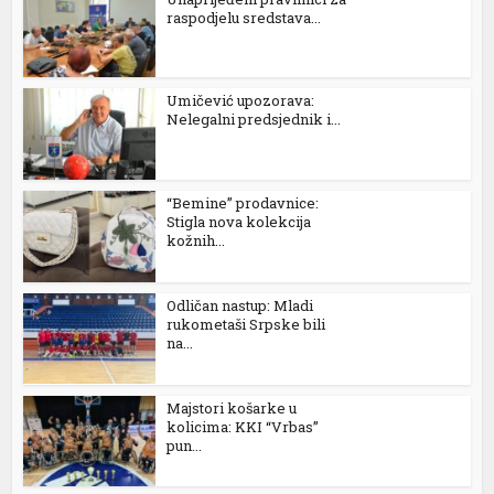
raspodjelu sredstava...
Umičević upozorava:
Nelegalni predsjednik i...
“Bemine” prodavnice:
Stigla nova kolekcija
kožnih...
Odličan nastup: Mladi
rukometaši Srpske bili
na...
al
Majstori košarke u
kolicima: KKI “Vrbas”
pun...