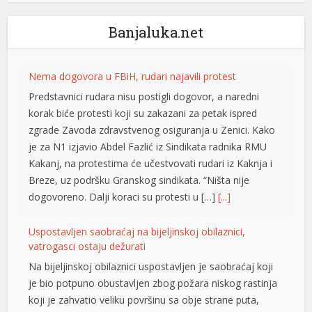
Banjaluka.net
Nema dogovora u FBiH, rudari najavili protest
Predstavnici rudara nisu postigli dogovor, a naredni
korak biće protesti koji su zakazani za petak ispred
zgrade Zavoda zdravstvenog osiguranja u Zenici. Kako
je za N1 izjavio Abdel Fazlić iz Sindikata radnika RMU
Kakanj, na protestima će učestvovati rudari iz Kaknja i
Breze, uz podršku Granskog sindikata. “Ništa nije
dogovoreno. Dalji koraci su protesti u […]
[...]
Uspostavljen saobraćaj na bijeljinskoj obilaznici,
t
vatrogasci ostaju dežurati
Na bijeljinskoj obilaznici uspostavljen je saobraćaj koji
t
je bio potpuno obustavljen zbog požara niskog rastinja
koji je zahvatio veliku površinu sa obje strane puta,