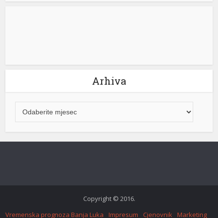
Arhiva
k shortener
Copyright © 2016.