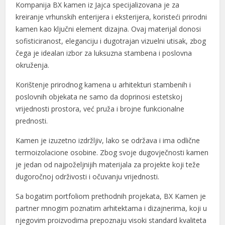
Kompanija BX kamen iz Jajca specijalizovana je za
kreiranje vrhunskih enterijera i eksterijera, koristeći prirodni
kamen kao ključni element dizajna. Ovaj materijal donosi
sofisticiranost, eleganciju i dugotrajan vizuelni utisak, zbog
čega je idealan izbor za luksuzna stambena i poslovna
okruženja.
Korištenje prirodnog kamena u arhitekturi stambenih i
poslovnih objekata ne samo da doprinosi estetskoj
vrijednosti prostora, već pruža i brojne funkcionalne
prednosti.
Kamen je izuzetno izdržljiv, lako se održava i ima odlične
termoizolacione osobine. Zbog svoje dugovječnosti kamen
je jedan od najpoželjnijih materijala za projekte koji teže
dugoročnoj održivosti i očuvanju vrijednosti.
Sa bogatim portfoliom prethodnih projekata, BX Kamen je
partner mnogim poznatim arhitektama i dizajnerima, koji u
njegovim proizvodima prepoznaju visoki standard kvaliteta