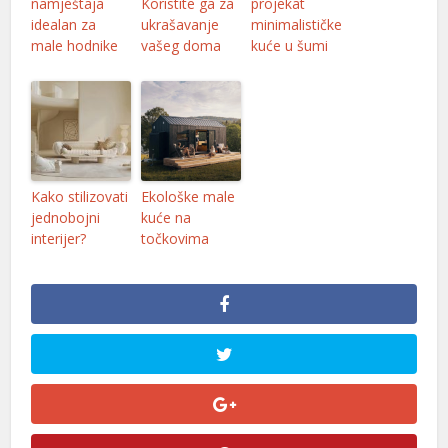
namještaja
Koristite ga za
projekat
idealan za
ukrašavanje
minimalističke
male hodnike
vašeg doma
kuće u šumi
Kako stilizovati
Ekološke male
jednobojni
kuće na
interijer?
točkovima