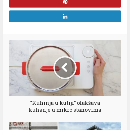
al
“Kuhinja u kutiji” olakšava
kuhanje u mikro stanovima