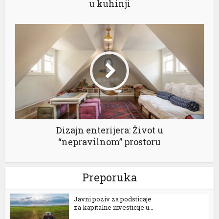
u kuhinji
nel
nel
nel
nel
Dizajn enterijera: Život u
“nepravilnom” prostoru
nel
Preporuka
nel
Јavni poziv za podsticaje
za kapitalne investicije u...