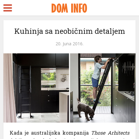
ort
Kuhinja sa neobičnim detaljem
ms
20. Juna 2016.
nel
nel
ketleri
Kada je australijska kompanija
Those Arhitects
nel