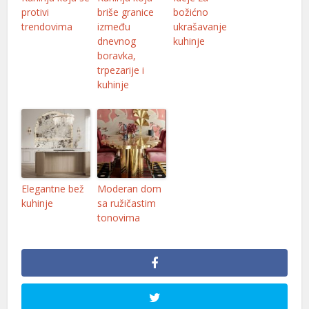
protivi
briše granice
božićno
nel
trendovima
između
ukrašavanje
dnevnog
kuhinje
nel
boravka,
trpezarije i
nel
kuhinje
nel
nel
nel
nel
Elegantne bež
Moderan dom
kuhinje
sa ružičastim
nel
tonovima
nel
nel
nel