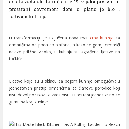
dobila zadatak da kućicu iz 19. vijeka pretvori u
prostrani savremeni dom, u planu je bio i
nel
redizajn kuhinje.
nel
nel
U transformaciju je uključena nova mat
crna kuhinja
sa
nel
ormarićima od poda do plafona, a kako se gornji ormarići
nalaze prilično visoko, u kuhinju su ugrađene ljestve na
nel
točkiće.
nel
nel
Ljestve koje su u skladu sa bojom kuhinje omogućavaju
nel
jednostavan pristup ormarićima za članove porodice koji
nisu dovoljno visoki, a kada nisu u upotrebi jednostavno se
nel
gurnu na kraj kuhinje.
nel
nel