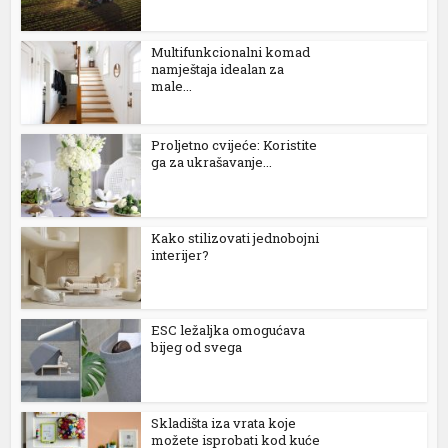
Multifunkcionalni komad
nk
namještaja idealan za
male...
Proljetno cvijeće: Koristite
ga za ukrašavanje...
ın al
nel
Kako stilizovati jednobojni
nel
interijer?
nel
nel
ESC ležaljka omogućava
bijeg od svega
nel
nel
Skladišta iza vrata koje
možete isprobati kod kuće
nel