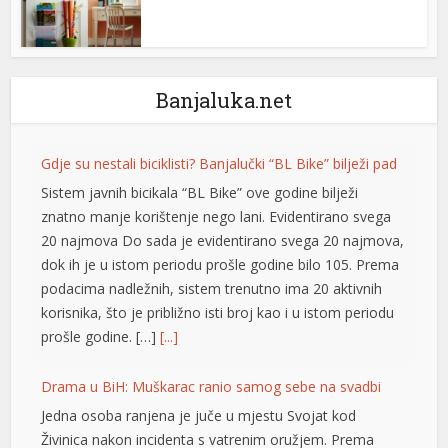
nel
nel
Banjaluka.net
nel
nel
Gdje su nestali biciklisti? Banjalučki “BL Bike” bilježi pad
nel
Sistem javnih bicikala “BL Bike” ove godine bilježi
znatno manje korištenje nego lani. Evidentirano svega
20 najmova Do sada je evidentirano svega 20 najmova,
dok ih je u istom periodu prošle godine bilo 105. Prema
nel
podacima nadležnih, sistem trenutno ima 20 aktivnih
nel
korisnika, što je približno isti broj kao i u istom periodu
prošle godine. […]
[...]
nel
nel
Drama u BiH: Muškarac ranio samog sebe na svadbi
Jedna osoba ranjena je juče u mjestu Svojat kod
nel
Živinica nakon incidenta s vatrenim oružjem. Prema