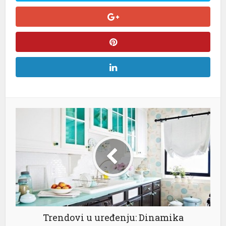
nel
nel
nel
nel
nel
nel
nel
Trendovi u uređenju: Dinamika