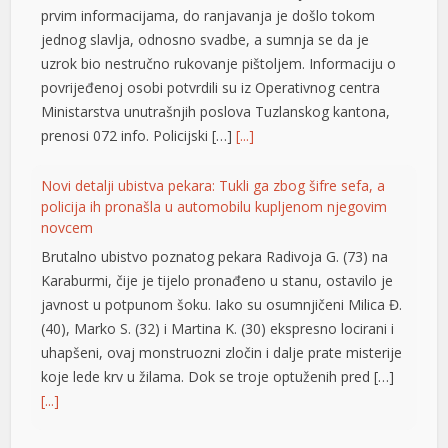
prvim informacijama, do ranjavanja je došlo tokom
nel
jednog slavlja, odnosno svadbe, a sumnja se da je
nel
uzrok bio nestručno rukovanje pištoljem. Informaciju o
povrijeđenoj osobi potvrdili su iz Operativnog centra
nel
Ministarstva unutrašnjih poslova Tuzlanskog kantona,
nel
prenosi 072 info. Policijski […]
[...]
nel
Novi detalji ubistva pekara: Tukli ga zbog šifre sefa, a
policija ih pronašla u automobilu kupljenom njegovim
nel
novcem
ın al
Brutalno ubistvo poznatog pekara Radivoja G. (73) na
Karaburmi, čije je tijelo pronađeno u stanu, ostavilo je
nel
javnost u potpunom šoku. Iako su osumnjičeni Milica Đ.
nel
(40), Marko S. (32) i Martina K. (30) ekspresno locirani i
uhapšeni, ovaj monstruozni zločin i dalje prate misterije
nel
koje lede krv u žilama. Dok se troje optuženih pred […]
[...]
nel
nel