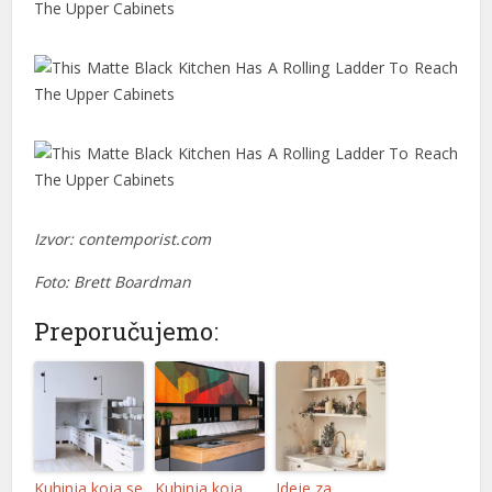
nel
nel
nel
ın al
ın al
nel
Izvor: contemporist.com
nel
Foto: Brett Boardman
nel
Preporučujemo:
nel
nel
nel
nel
Kuhinja koja se
Kuhinja koja
Ideje za