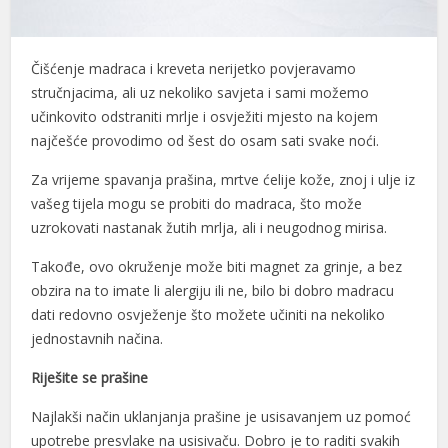
l
Čišćenje madraca i kreveta nerijetko povjeravamo
l
stručnjacima, ali uz nekoliko savjeta i sami možemo
l
učinkovito odstraniti mrlje i osvježiti mjesto na kojem
najčešće provodimo od šest do osam sati svake noći.
l
Za vrijeme spavanja prašina, mrtve ćelije kože, znoj i ulje iz
l
vašeg tijela mogu se probiti do madraca, što može
l
uzrokovati nastanak žutih mrlja, ali i neugodnog mirisa.
l
Takođe, ovo okruženje može biti magnet za grinje, a bez
obzira na to imate li alergiju ili ne, bilo bi dobro madracu
l
dati redovno osvježenje što možete učiniti na nekoliko
jednostavnih načina.
l
Riješite se prašine
l
Najlakši način uklanjanja prašine je usisavanjem uz pomoć
l
upotrebe presvlake na usisivaču. Dobro je to raditi svakih