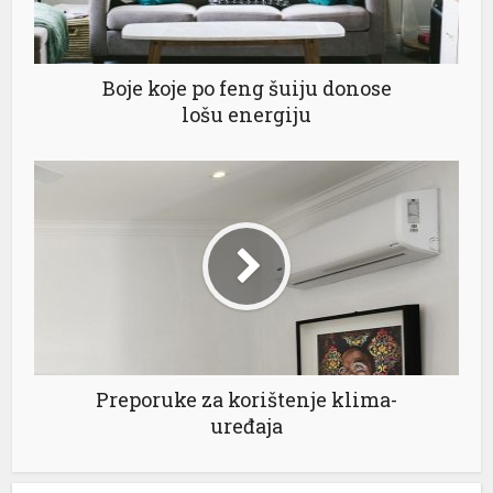
l
l
Boje koje po feng šuiju donose
lošu energiju
l
l
l
l
l
l
Preporuke za korištenje klima-
uređaja
l
l