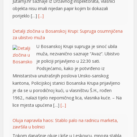
Jutarnji.hr saznaje iz Državnog inspektorata, vlasnici
l
objekta nisu imali nijedan papir kojim bi dokazali
porijeklo […]
[...]
Detalji zločina u Bosanskoj Krupi: Supruga osumnjičena
za ubistvo muža
U Bosanskoj Krupi supruga je sinoć ubila
muža, nezvanično saznaje “Avaz“. Ubistvo
je policiji prijavljeno u 22:30 sati.
Podsjećamo, kako je potvrđeno iz
Ministarstva unutrašnjih poslova Unsko-sanskog
t
kantona, Policijskoj stanici Bosanska Krupa prijavljeno
je da se u porodičnoj kući, u vlasništvu Š.H., rođen
1962., nalazi tijelo nepomičnog lica, vlasnika kuće. – Na
lice mjesta upućena […]
[...]
t
Oluja napravila haos: Stablo palo na radnicu marketa,
su
završila u bolnici
Tokom današnje oluje i kiše u Leskovcu, mnoga stabla
su