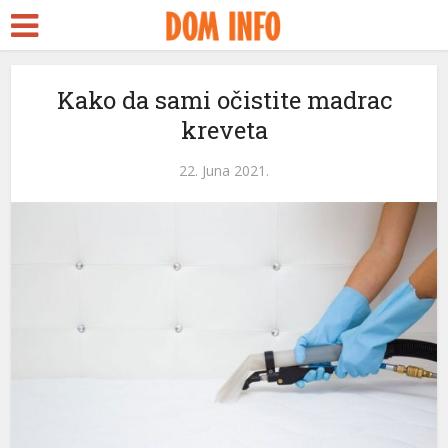
t
Kako da sami očistite madrac
kreveta
l
22. Juna 2021.
l
leri
l