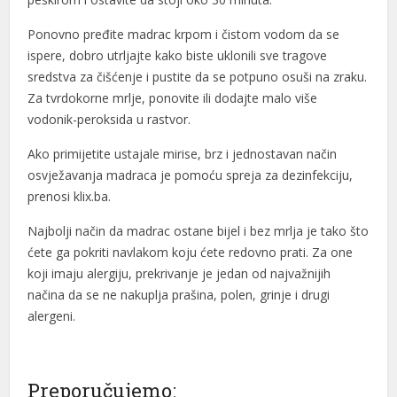
l
Ponovno pređite madrac krpom i čistom vodom da se
l
ispere, dobro utrljajte kako biste uklonili sve tragove
sredstva za čišćenje i pustite da se potpuno osuši na zraku.
Za tvrdokorne mrlje, ponovite ili dodajte malo više
vodonik-peroksida u rastvor.
l
Ako primijetite ustajale mirise, brz i jednostavan način
osvježavanja madraca je pomoću spreja za dezinfekciju,
prenosi klix.ba.
l
Najbolji način da madrac ostane bijel i bez mrlja je tako što
ćete ga pokriti navlakom koju ćete redovno prati. Za one
koji imaju alergiju, prekrivanje je jedan od najvažnijih
l
načina da se ne nakuplja prašina, polen, grinje i drugi
alergeni.
l
l
Preporučujemo: