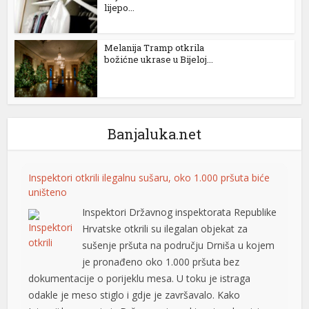
lijepo...
l
Melanija Tramp otkrila
l
božićne ukrase u Bijeloj...
l
l
Banjaluka.net
l
at
Inspektori otkrili ilegalnu sušaru, oko 1.000 pršuta biće
rt
uništeno
Inspektori Državnog inspektorata Republike
Hrvatske otkrili su ilegalan objekat za
sušenje pršuta na području Drniša u kojem
je pronađeno oko 1.000 pršuta bez
t
dokumentacije o porijeklu mesa. U toku je istraga
l
odakle je meso stiglo i gdje je završavalo. Kako