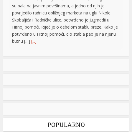
su pala na javnim površinama, a jedno od njih je
su
povrijedilo radnicu obližnjeg marketa na uglu Nikole
Skobaljića i Radničke ulice, potvrđeno je Jugmedii u
su
Hitnoj pomoći. Riječ je o debelom stablu breze. Kako je
potvrđeno u Hitnoj pomoći, dio stabla pao je na njenu
butnu […]
[...]
Snimak s Jadrana izazvao bijes javnosti: Muškarac džet
skijem ometao avione koji su gasili požar
Snimak s Kraljičine plaže u Ninu izazvao je
brojne reakcije nakon što je zabilježeno
kako osoba na džet skiju prilazi
protivpožarnim avionima koji su uzimali
vodu za gašenje požara. Poznati hrvatski preduzetnik
Davorin Stetner objavio je snimak na društvenim
mrežama uz tvrdnju da je ponašanje osobe na džet
skiju bilo izuzetno opasno, navodeći da je […]
[...]
POPULARNO