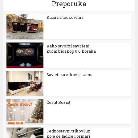
Preporuka
l
l
Kuća na točkovima
l
l
Kako stvoriti savršeni
kućni bioskop u 6 koraka
l
l
Savjeti za zdraviju zimu
 al
l
l
Čestit Božić!
l
l
Jednostavni trikovi uz
koje će ladice i ormari
l