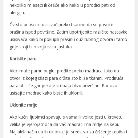
l
nekoliko mjeseci ili češće ako neko u porodici pati od
alergija.
l
Čvrsto pritisnite usisivač preko tkanine da se povuče
l
prašina ispod površine. Zatim upotrijebite različite nastavke
usisivača kako bi pokupili prašinu duž rubnog otvora i tamo
 al
gdje stoji bilo koja ivica jastuka.
 al
Koristite paru
l
Ako imate parnu peglu, pređite preko madraca tako da
l
otvor iz kojeg izlazi para držite što bliže tkanini. Prodiruća
para ubit će grinje koje vrebaju blizu površine. Ponovo
l
usisajte madrac kako biste ih uklonili.
l
Uklonite mrlje
l
Ako kućni ljubimci spavaju s vama ili volite jesti u krevetu,
l
velika je vjerojatnoća da vaš madrac ima mrlje na sebi.
Najlakši način da ih uklonite je sredstvo za čišćenje tepiha i
l