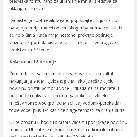
presvlaka formulirano za uklanjanje mrlja i sredstva za
uklanjanje mirisa.
l
Da biste ga upotrijebili, lagano poprskajte mrlju ili krpu i
l
natapajte mrlju radeći od vanjskog ruba prema centru da
l
se ne bi širila. Kada mrlja nestane, prekrijte područje
vlažnom krpom da biste je isprali i uklonili sve tragove
l
sredstva za čišćenje.
l
Kako ukloniti žute mrlje
l
Žute mrlje na vašem madracu vjerovatno su rezultat
nakupljanja znoja i tjelesnog ulja. Iako je teško cijelu
l
površinu očistiti pomoću vode (i nikada ga ne možete u
l
potpunosti nakvasiti), možete ga pokušati izbijeliti
mješavinom 50/50 (po jedna šoljica) vodonik-peroksida i
l
tople vode, plus 1/4 kašičice blage tečnosti za pranje suđa.
l
Ulijte otopinu u bočicu s raspršivačem i poprskajte površinu
l
madraca. Utisnite je u tkaninu mekom četkom ili frotirnim
peškirom i ostavite da stoji oko 30 minuta.