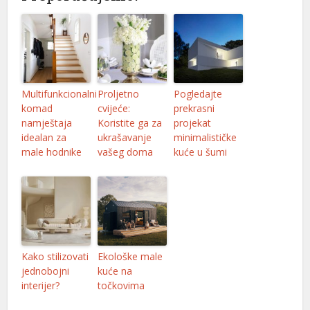
l
l
Multifunkcionalni
Proljetno
Pogledajte
l
komad
cvijeće:
prekrasni
namještaja
Koristite ga za
projekat
l
idealan za
ukrašavanje
minimalističke
male hodnike
vašeg doma
kuće u šumi
l
Kako stilizovati
Ekološke male
l
jednobojni
kuće na
interijer?
točkovima