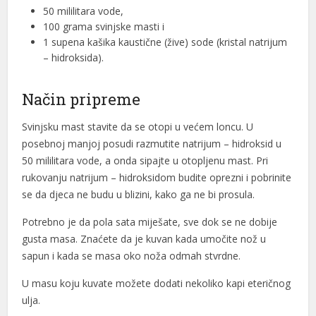
50 mililitara vode,
100 grama svinjske masti i
1 supena kašika kaustične (žive) sode (kristal natrijum
– hidroksida).
Način pripreme
Svinjsku mast stavite da se otopi u većem loncu. U
posebnoj manjoj posudi razmutite natrijum – hidroksid u
50 mililitara vode, a onda sipajte u otopljenu mast. Pri
rukovanju natrijum – hidroksidom budite oprezni i pobrinite
se da djeca ne budu u blizini, kako ga ne bi prosula.
Potrebno je da pola sata miješate, sve dok se ne dobije
gusta masa. Znaćete da je kuvan kada umočite nož u
sapun i kada se masa oko noža odmah stvrdne.
U masu koju kuvate možete dodati nekoliko kapi eteričnog
ulja.