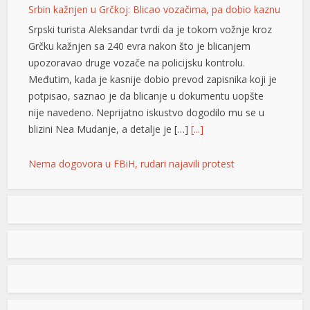
Srbin kažnjen u Grčkoj: Blicao vozačima, pa dobio kaznu
Srpski turista Aleksandar tvrdi da je tokom vožnje kroz
Grčku kažnjen sa 240 evra nakon što je blicanjem
upozoravao druge vozače na policijsku kontrolu.
Međutim, kada je kasnije dobio prevod zapisnika koji je
potpisao, saznao je da blicanje u dokumentu uopšte
nije navedeno. Neprijatno iskustvo dogodilo mu se u
blizini Nea Mudanje, a detalje je […]
[...]
Nema dogovora u FBiH, rudari najavili protest
Predstavnici rudara nisu postigli dogovor, a naredni
korak biće protesti koji su zakazani za petak ispred
zgrade Zavoda zdravstvenog osiguranja u Zenici. Kako
je za N1 izjavio Abdel Fazlić iz Sindikata radnika RMU
Kakanj, na protestima će učestvovati rudari iz Kaknja i
Breze, uz podršku Granskog sindikata. “Ništa nije
dogovoreno. Dalji koraci su protesti u […]
[...]