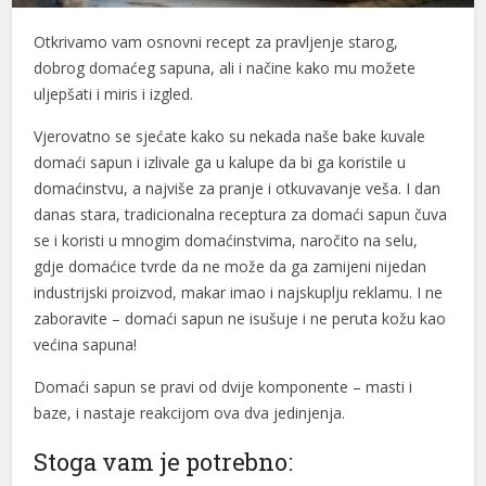
Otkrivamo vam osnovni recept za pravljenje starog,
dobrog domaćeg sapuna, ali i načine kako mu možete
uljepšati i miris i izgled.
Vjerovatno se sjećate kako su nekada naše bake kuvale
domaći sapun i izlivale ga u kalupe da bi ga koristile u
domaćinstvu, a najviše za pranje i otkuvavanje veša. I dan
danas stara, tradicionalna receptura za domaći sapun čuva
se i koristi u mnogim domaćinstvima, naročito na selu,
gdje domaćice tvrde da ne može da ga zamijeni nijedan
industrijski proizvod, makar imao i najskuplju reklamu. I ne
zaboravite – domaći sapun ne isušuje i ne peruta kožu kao
većina sapuna!
Domaći sapun se pravi od dvije komponente – masti i
baze, i nastaje reakcijom ova dva jedinjenja.
Stoga vam je potrebno: