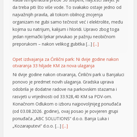
da treba piti što više vode. To svakako ostaje jedno od
najvažnijih pravila, ali tokom obilnog znojenja
organizam ne gubi samo tečnost već i elektrolite, među
kojima su natrijum, kalijum i hloridi. Upravo zbog toga
jedan njemački ljekar privukao je pažnju neobičnom
preporukom – nakon velikog gubitka […]
[...]
Opet izdvajanja za Ćirilični park: Ni dvije godine nakon
otvaranja 33 hiljade KM za nova ulaganja
Ni dvije godine nakon otvaranja, Ćirilični park u Banjaluci
ponovo je predmet novih ulaganja. Gradska uprava
odobrila je dodatne radove na parkovskim stazama i
rasvjeti u vrijednosti od 33.928,40 KM sa PDV-om.
Konačnom Odlukom o izboru najpovoljnijeg ponuđača
(od 03.08.2026. godine), ovaj posao je povjeren grupi
ponuđača „ABC SOLUTIONS“ d.o.o. Banja Luka i
„Kozaraputevi“ d.o.o. […]
[...]