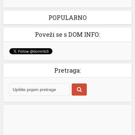
Uspostavljen saobraćaj na bijeljinskoj obilaznici,
POPULARNO
vatrogasci ostaju dežurati
Na bijeljinskoj obilaznici uspostavljen je saobraćaj koji
Poveži se s DOM INFO:
je bio potpuno obustavljen zbog požara niskog rastinja
koji je zahvatio veliku površinu sa obje strane puta,
rečeno je u policiji. U gašenju požara učestvovalo je
dvadesetak vatrogasaca sa sedam vozila. Zbog
opasnosti da vjetar ponovo razbukta vatru, na terenu će
Pretraga:
ostati da dežura jedno vatrogasno vozilo. Podsjetimo,
[…]
[...]