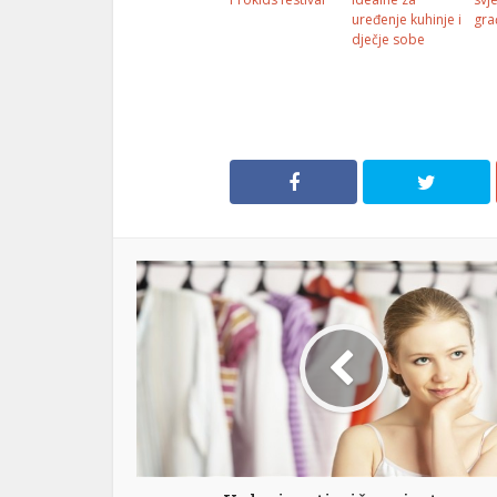
uređenje kuhinje i
gra
dječje sobe