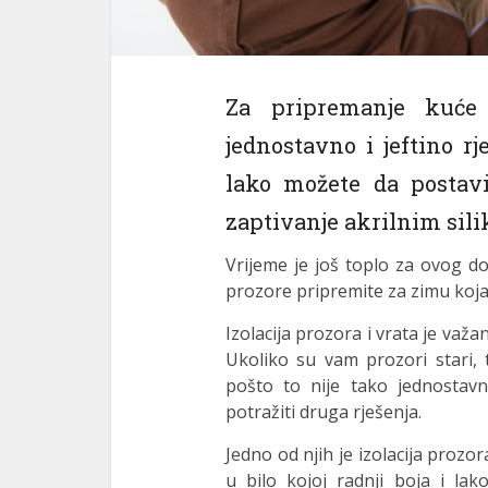
Za pripremanje kuće 
jednostavno i jeftino rj
lako možete da postavi
zaptivanje akrilnim sil
Vrijeme je još toplo za ovog do
prozore pripremite za zimu koj
Izolacija prozora i vrata je važ
Ukoliko su vam prozori stari, t
pošto to nije tako jednostav
potražiti druga rješenja.
Jedno od njih je izolacija proz
u bilo kojoj radnji boja i lak