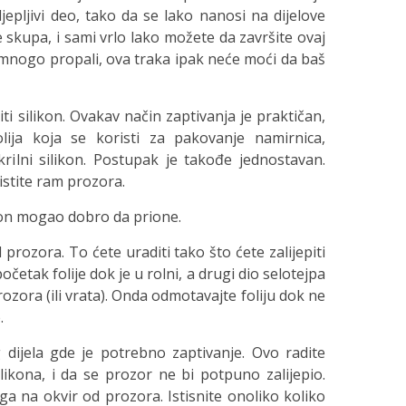
pljivi deo, tako da se lako nanosi na dijelove
je skupa, i sami vrlo lako možete da završite ovaj
mnogo propali, ova traka ipak neće moći da baš
 silikon. Ovakav način zaptivanja je praktičan,
lija koja se koristi za pakovanje namirnica,
akrilni silikon. Postupak je takođe jednostavan.
stite ram prozora.
ikon mogao dobro da prione.
d prozora. To ćete uraditi tako što ćete zalijepiti
četak folije dok je u rolni, a drugi dio selotejpa
rozora (ili vrata). Onda odmotavajte foliju dok ne
.
dijela gde je potrebno zaptivanje. Ovo radite
silikona, i da se prozor ne bi potpuno zalijepio.
ga na okvir od prozora. Istisnite onoliko koliko