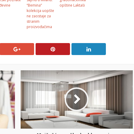
đevine
“Bemina”
opštine Laktaši
kolekcija uopšte
ne zaostaje za
stranim
proizvođačima