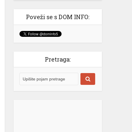
Izašao na scenu: Novak Đoković
zapjevao sa Vladom Georgievom u
Herceg Novom (VIDEO)
Poveži se s DOM INFO:
Srpski teniser Novak Đoković ne
prestaje da oduševljava region!
Najbolji svih vremena je odlučio
ovog ljeta da se odmori u Crnoj
Gori, a svakodnevno stižu snimci koji
nas uvjeravaju da on “nije sa ove
Pretraga:
planete” i da se definitivno izdvaja iz
velike mase poznatih sportista i
ličnosti. @krivokapic00♬ original
sound – Luka Krivokapic Gotovo
niko […]
[...]