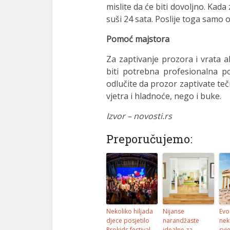
mislite da će biti dovoljno. Kada 
suši 24 sata. Poslije toga samo o
Pomoć majstora
Za zaptivanje prozora i vrata 
biti potrebna profesionalna p
odlučite da prozor zaptivate t
vjetra i hladnoće, nego i buke.
Izvor – novosti.rs
Preporučujemo:
Nekoliko hiljada
Nijanse
Evo
djece posjetilo
narandžaste
nek
Prokids festival
idealne za
svj