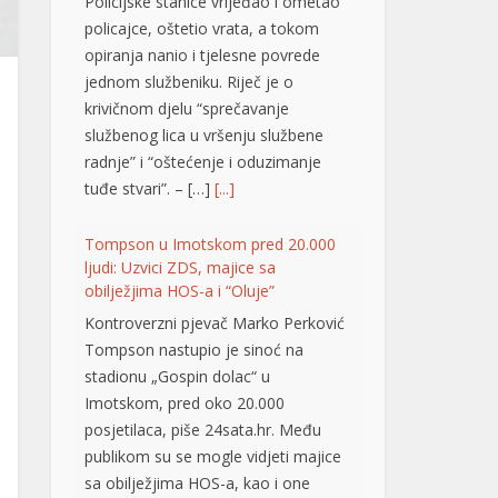
opiranja nanio i tjelesne povrede
jednom službeniku. Riječ je o
krivičnom djelu “sprečavanje
službenog lica u vršenju službene
radnje” i “oštećenje i oduzimanje
tuđe stvari”. – […]
[...]
Tompson u Imotskom pred 20.000
ljudi: Uzvici ZDS, majice sa
obilježjima HOS-a i “Oluje”
Kontroverzni pjevač Marko Perković
Tompson nastupio je sinoć na
stadionu „Gospin dolac“ u
Imotskom, pred oko 20.000
posjetilaca, piše 24sata.hr. Među
publikom su se mogle vidjeti majice
sa obilježjima HOS-a, kao i one
kojima se slavi “Oluja”. Koncert je
počeo pozdravom „Hvaljen Isus i