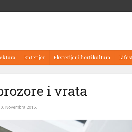
tektura
Enterijer
Eksterijer i hortikultura
Lifes
prozore i vrata
30. Novembra 2015.