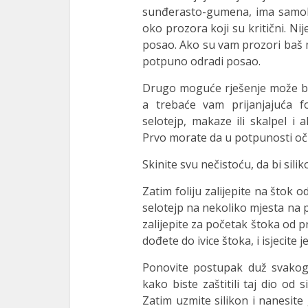
sunđerasto-gumena, ima samolje
oko prozora koji su kritični. Ni
posao. Ako su vam prozori baš 
potpuno odradi posao.
Drugo moguće rješenje može biti
a trebaće vam prijanjajuća fo
selotejp, makaze ili skalpel i 
Prvo morate da u potpunosti oči
Skinite svu nečistoću, da bi sil
Zatim foliju zalijepite na štok o
selotejp na nekoliko mjesta na po
zalijepite za početak štoka od p
dođete do ivice štoka, i isjecite je
Ponovite postupak duž svakog 
kako biste zaštitili taj dio od 
Zatim uzmite silikon i nanesite 