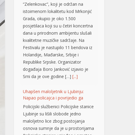
Grada, okupio je oko 1.500
posjetilaca koji su u četiri koncertna
dana u prirodnom ambijentu slušali
kvalitetne muzičke sadržaje. Na
Festivalu je nastupilo 11 bendova iz
Holandije, Mađarske, Srbije i
Republike Srpske. Organizator
događaja Boro Јanković izjavio je
Srni da je ove godine […]
[...]
Uhapšen maloljetnik u Ljubinju:
Napao policajca i povrijedio ga
Policijski službenici Policijske stanice
Ljubinje su lišili slobode jedno
maloljetno lice zbog postojanja
osnova sumnje da je u prostorijama
Policijske stanice vrijeđao i ometao
policajce, oštetio vrata, a tokom