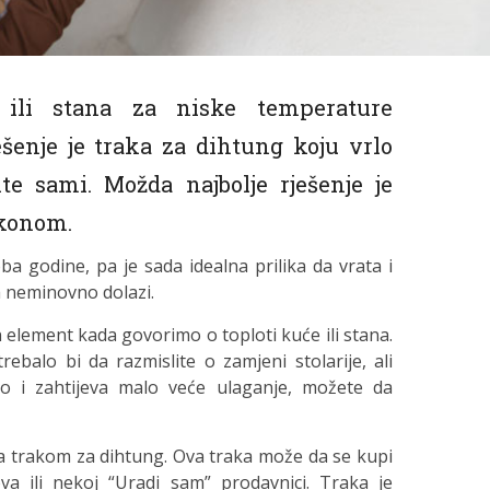
ili stana za niske temperature
ešenje je traka za dihtung koju vrlo
te sami. Možda najbolje rješenje je
ikonom.
ba godine, pa je sada idealna prilika da vrata i
a neminovno dolazi.
an element kada govorimo o toploti kuće ili stana.
rebalo bi da razmislite o zamjeni stolarije, ali
no i zahtijeva malo veće ulaganje, možete da
ora trakom za dihtung. Ova traka može da se kupi
ova ili nekoj “Uradi sam” prodavnici. Traka je