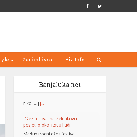
tyle
Zanimljivosti
Biz Info
Banjaluka.net
Džez festival na Zelenkovcu
posjetilo oko 1.500 ljudi
Međunarodni džez festival
“Zelenkovac”, koji je održan na
istoimenom lokalitetu kod Mrkonjić