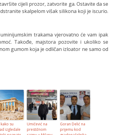
završite cijeli prozor, zatvorite ga. Ostavite da se
dstranite skalpelom višak silikona koji je iscurio.
aluminijumskim trakama vjerovatno će vam ipak
omoć. Takođe, majstora pozovite i ukoliko se
ečnom gumom koja je odličan izloator ne samo od
 kako su
Umičević na
Goran Delić na
ad izgledale
prestižnom
prijemu kod
etski poznate
sajmu u Milanu:
gradonačelnika