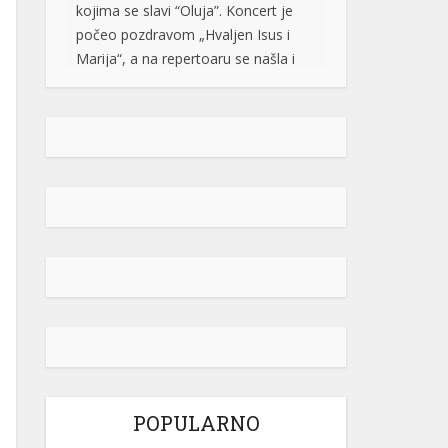
Marija“, a na repertoaru se našla i
pjesma „Bojna Čavoglave“. Na […]
[...]
Gužve na granicama BiH: Duge
kolone na više prelaza, evo gdje se
najduže čeka
Saobraćaj se na većini puteva u
Republici Srpskoj i Federaciji BiH
odvija redovno, a na graničnim
prelazima pojačan je intenzitet
saobraćaja. Duge su kolone vozila u
oba smjera na prelazima Zupci i
Novi Grad, a na izlazu iz zemlje,
duge su kolone putničkih vozila na
graničnim prelazima Izačić, Velika
Kladuša, Gradiška /Gornji Varoš/,
Gradina, Hum […]
[...]
POPULARNO