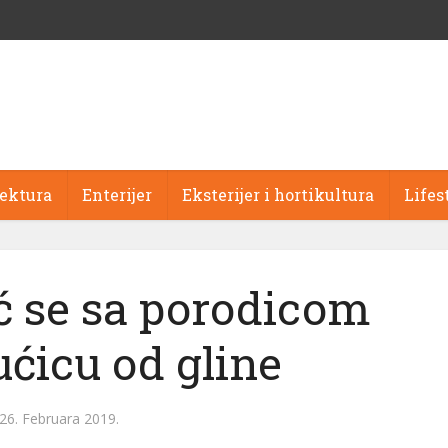
tektura
Enterijer
Eksterijer i hortikultura
Lifes
ć se sa porodicom
ućicu od gline
26. Februara 2019.