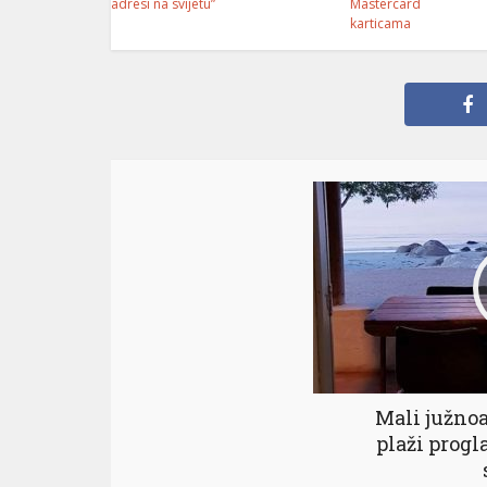
adresi na svijetu”
Mastercard
karticama
Mali južnoa
plaži progl