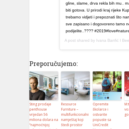
gline, slame, drva rekla bih mu.. m
biti gotova. U prirodi kraj rijeke 
trebamo vidjeti i prepoznati što n
sve zapisano i dogovoreno tamo n
podijelite..???? #2019#love#natur
A post shared by
Ivana Banfić I Be
Preporučujemo:
Sting prodaje
Resource
Opremite
M:
penthouse
Furniture –
školarce i
vo
vrijedan 56
multifunkcionalni
ostvarite
go
miliona dolara na
namještaj koji
popuste sa
“najmoćnijoj
štedi prostor
UniCredit