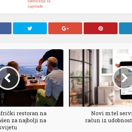
takmičenje za
najmlađe
frički restoran na
Novi m:tel serv
ašen za najbolji na
račun iz udobnos
svijetu