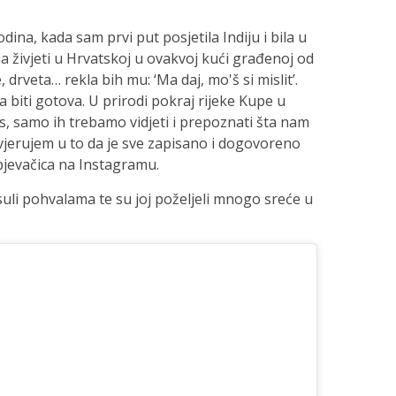
dina, kada sam prvi put posjetila Indiju i bila u
a živjeti u Hrvatskoj u ovakvoj kući građenoj od
 drveta… rekla bih mu: ‘Ma daj, mo'š si mislit’.
biti gotova. U prirodi pokraj rijeke Kupe u
s, samo ih trebamo vidjeti i prepoznati šta nam
vjerujem u to da je sve zapisano i dogovoreno
pjevačica na Instagramu.
suli pohvalama te su joj poželjeli mnogo sreće u