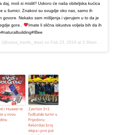
a daj, moš si mislit!! Uskoro će naša obiteljska kućica
Kupe u šumici. Znakovi su svugdje oko nas, samo ih
am govore. Nekako sam mišljenja i vjerujem u to da je
egdje gore..
Imate li slična iskustva voljela bih da ih
e#naturalbuilding#IBee
e
(@ivana_banfic_ibee) on
Feb 23, 2019 at 3:36am PST
tel i Huawei te
Završen 3×3
ze u novu
fudbalski turnir u
dinu
Prijedoru:
Rekordan broj
ekipa i prvi put