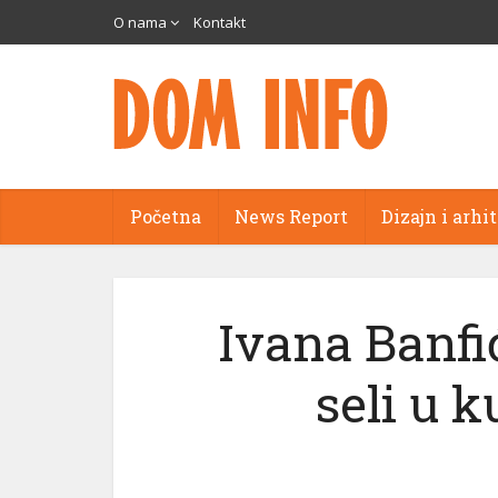
O nama
Kontakt
Početna
News Report
Dizajn i arhi
Ivana Banfi
seli u k