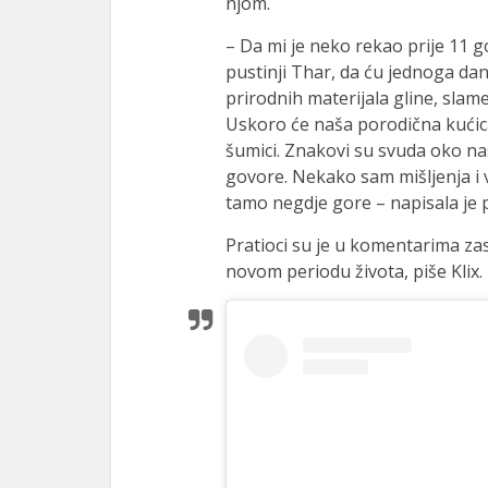
njom.
– Da mi je neko rekao prije 11 go
pustinji Thar, da ću jednoga dan
prirodnih materijala gline, slame,
Uskoro će naša porodična kućica 
šumici. Znakovi su svuda oko na
govore. Nekako sam mišljenja i 
tamo negdje gore – napisala je 
Pratioci su je u komentarima za
novom periodu života, piše Klix.