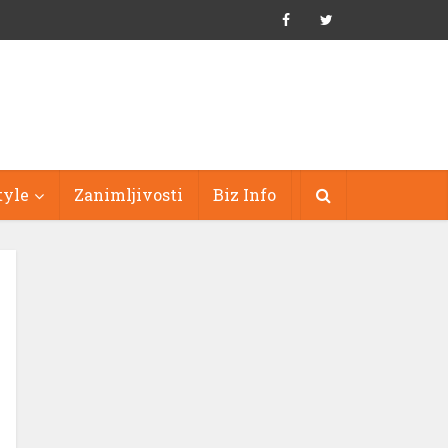
tyle
Zanimljivosti
Biz Info