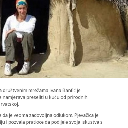
a društvenim mrežama Ivana Banfić je
e namjerava preseliti u kuću od prirodnih
rvatskoj.
iče da je veoma zadovoljna odlukom. Pjevačica je
ju i pozvala pratioce da podijele svoja iskustva s