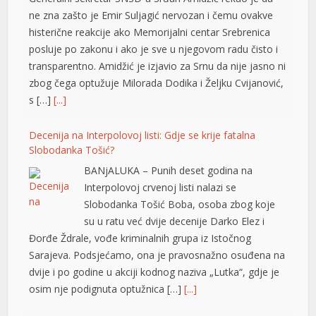
ne zna zašto je Emir Suljagić nervozan i čemu ovakve
histerične reakcije ako Memorijalni centar Srebrenica
posluje po zakonu i ako je sve u njegovom radu čisto i
transparentno. Amidžić je izjavio za Srnu da nije jasno ni
zbog čega optužuje Milorada Dodika i Željku Cvijanović,
s […]
[...]
Decenija na Interpolovoj listi: Gdje se krije fatalna
Slobodanka Tošić?
BANjALUKA – Punih deset godina na
Interpolovoj crvenoj listi nalazi se
Slobodanka Tošić Boba, osoba zbog koje
su u ratu već dvije decenije Darko Elez i
Đorđe Ždrale, vođe kriminalnih grupa iz Istočnog
Sarajeva. Podsjećamo, ona je pravosnažno osuđena na
dvije i po godine u akciji kodnog naziva „Lutka“, gdje je
osim nje podignuta optužnica […]
[...]