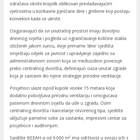
odražava okolni krajolik oblikovan prevladavajućim
vjetrovima u konkavne pješčane dine i grebene koji postaju
konveksni kada se ukrste.
Osiguravajući da svi unutrašnji prostori imaju dovoljno
dnevnog svjetla i pogleda uz ograničavanje količine stakla
izloženih jakom suncu, dvije primarne ‘dine’ sjedišta
smještaju odjele za javnost i upravljanje zajedno sa
administrativnom zonom koja se međusobno povezuje
preko centralnog dvorišta, definirajući oaza unutar zgrade
koja je sastavni dio njene strategije prirodne ventilacije.
Posjetioci ulaze ispod kupole visoke 15 metara koja
dodatno poboljšava prirodnu ventilaciju i omogućava
pasivnom dnevnom svjetlu da uđe u zgradu. Osim
centralnog dvorišta i kancelarije otvorenog tipa, sjedište
uključuje pametne sobe za sastanke, impresivni centar za
posjetioce i auditorijum.
Sjedište BEEAH-a od 9.000 m² ima održivost u svojoj srži s