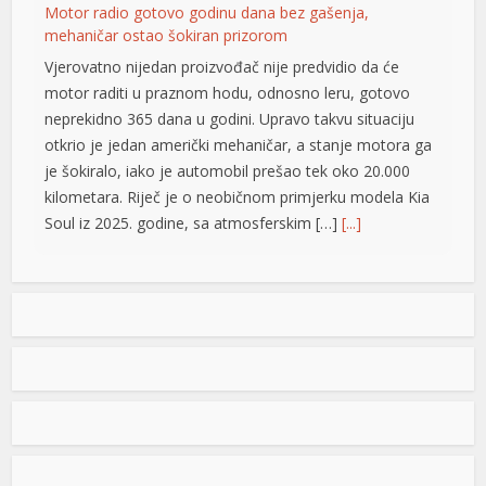
Motor radio gotovo godinu dana bez gašenja,
mehaničar ostao šokiran prizorom
shortener
Vjerovatno nijedan proizvođač nije predvidio da će
motor raditi u praznom hodu, odnosno leru, gotovo
neprekidno 365 dana u godini. Upravo takvu situaciju
otkrio je jedan američki mehaničar, a stanje motora ga
je šokiralo, iako je automobil prešao tek oko 20.000
kilometara. Riječ je o neobičnom primjerku modela Kia
Soul iz 2025. godine, sa atmosferskim […]
[...]
Rad objavljen u Harvardovom pravnom časopisu: Visoki
predstavnik nema ovlaštenja da donosi zakone u BiH
Visoki predstavnik u BiH nije nikad bio ovlašten da
donosi zakone, ni prema Povelji UN, ni po Ustavu BiH
niti prema ostalim pravni dokumentima koji priznaju
pravo na samoopredjeljenje, stoga, su ništavni svi akti
koje je nametao, pozivajući se na takozvana bonska
ovlaštenja, navodi se u tekstu čiji su autori Džozef Šmic