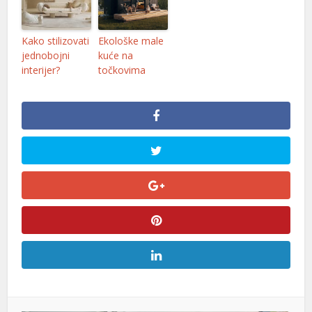
Kako stilizovati
Ekološke male
jednobojni
kuće na
interijer?
točkovima