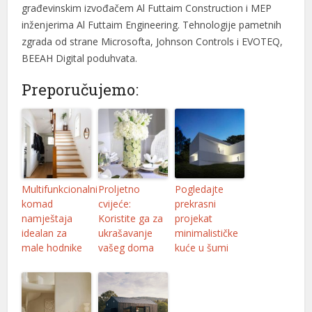
građevinskim izvođačem Al Futtaim Construction i MEP
inženjerima Al Futtaim Engineering. Tehnologije pametnih
zgrada od strane Microsofta, Johnson Controls i EVOTEQ,
BEEAH Digital poduhvata.
Preporučujemo:
Multifunkcionalni
Proljetno
Pogledajte
komad
cvijeće:
prekrasni
namještaja
Koristite ga za
projekat
idealan za
ukrašavanje
minimalističke
male hodnike
vašeg doma
kuće u šumi