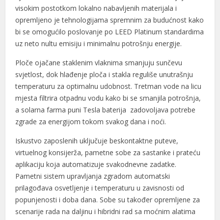
visokim postotkom lokalno nabavljenih materijala i
opremljeno je tehnologijama spremnim za budućnost kako
bi se omogućilo poslovanje po LEED Platinum standardima
uz neto nultu emisiju i minimalnu potrošnju energije.
Ploče ojačane staklenim vlaknima smanjuju sunčevu
svjetlost, dok hlađenje ploča i stakla reguliše unutrašnju
temperaturu za optimalnu udobnost. Tretman vode na licu
mjesta filtrira otpadnu vodu kako bi se smanjila potrošnja,
a solarna farma puni Tesla baterija zadovoljava potrebe
zgrade za energijom tokom svakog dana i noći.
Iskustvo zaposlenih uključuje beskontaktne puteve,
virtuelnog konsijerža, pametne sobe za sastanke i prateću
aplikaciju koja automatizuje svakodnevne zadatke.
Pametni sistem upravljanja zgradom automatski
prilagođava osvetljenje i temperaturu u zavisnosti od
popunjenosti i doba dana. Sobe su također opremljene za
scenarije rada na daljinu i hibridni rad sa moćnim alatima