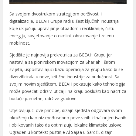
Sa svojom dvostrukom strategijom održivosti i
digitalizacije, BEEAH Grupa radi u šest ključnih industrija
koje uključuju upravljanje otpadom i recikliranje, čistu
energiju, savjetovanje o okolini, obrazovanje i zelenu
mobilnost.
Sjedište je najnovija prekretnica za BEEAH Grupu jer
nastavlja sa pionirskom inovacijom za Sharjah i širom
svijeta, uspostavljajući bazu operacija za grupu kako bi se
diverzificirala u nove, kritične industrije za budućnost. Sa
svojim novim sjedištem, BEEAH pokazuje kako tehnologija
može povećati održivi uticaj i na kraju poslužiti kao nacrt za
buduće pametne, održive gradove.
Utjelovljujući ove principe, dizajn sjedišta odgovara svom
okruženju kao niz međusobno povezanih ‘dina’ orijentisanih
i oblikovanih tako da optimiziuju lokalne klimatske uslove.
Ugrađen u kontekst pustinje Al Sajaa u Šardži, dizajn