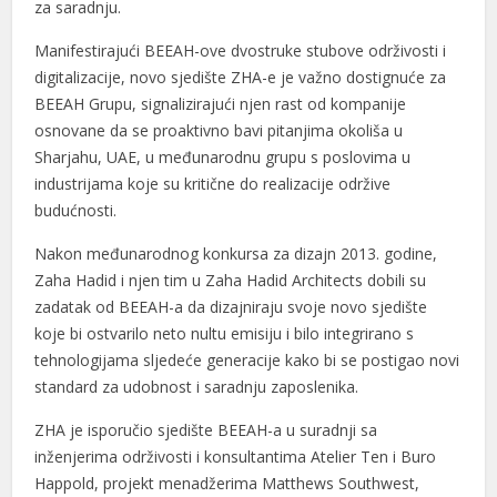
za saradnju.
Manifestirajući BEEAH-ove dvostruke stubove održivosti i
digitalizacije, novo sjedište ZHA-e je važno dostignuće za
BEEAH Grupu, signalizirajući njen rast od kompanije
osnovane da se proaktivno bavi pitanjima okoliša u
Sharjahu, UAE, u međunarodnu grupu s poslovima u
industrijama koje su kritične do realizacije održive
budućnosti.
Nakon međunarodnog konkursa za dizajn 2013. godine,
Zaha Hadid i njen tim u Zaha Hadid Architects dobili su
zadatak od BEEAH-a da dizajniraju svoje novo sjedište
koje bi ostvarilo neto nultu emisiju i bilo integrirano s
tehnologijama sljedeće generacije kako bi se postigao novi
standard za udobnost i saradnju zaposlenika.
ZHA je isporučio sjedište BEEAH-a u suradnji sa
inženjerima održivosti i konsultantima Atelier Ten i Buro
Happold, projekt menadžerima Matthews Southwest,