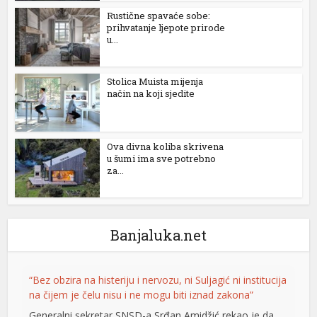
Rustične spavaće sobe:
prihvatanje ljepote prirode
u...
Stolica Muista mijenja
način na koji sjedite
Ova divna koliba skrivena
u šumi ima sve potrebno
za...
Banjaluka.net
“Bez obzira na histeriju i nervozu, ni Suljagić ni institucija
na čijem je čelu nisu i ne mogu biti iznad zakona”
Generalni sekretar SNSD-a Srđan Amidžić rekao je da