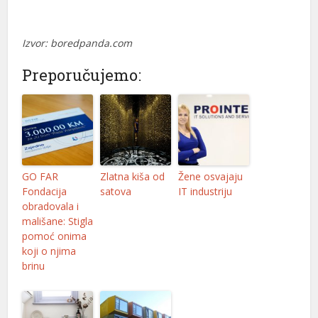
el
el
Izvor: boredpanda.com
el
Preporučujemo:
n al
n al
el
el
GO FAR
Zlatna kiša od
Žene osvajaju
Fondacija
satova
IT industriju
el
obradovala i
mališane: Stigla
el
pomoć onima
koji o njima
el
brinu
el
el