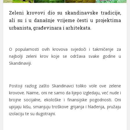
el
Zeleni krovovi dio su skandinavske tradicije,
ali su i u današnje vrijeme česti u projektima
el
urbanista, građevinara i arhitekata.
el
el
O popularnosti ovih krovova svjedoči i takmičenje za
el
najbolji zeleni krov koje se održava svake godine u
Skandinaviji.
el
el
Postoji razlog zašto Skandinavci toliko vole ove zelene
el
krovove. Naime, oni ne samo da lijepo izgledaju, već nude i
brojne socijalne, ekološke i finansijske pogodnosti. Oni
el
upijaju kišu, smanjuju troškove grijanja i hlađenja, pružaju
el
izolaciju te su dugotrajni.
el