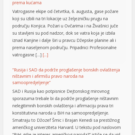
prema kućama
el
Vatrogasne ekipe od četvrtka, 6. augusta, gase požare
koji su izbili na tri lokacije uz željezničku prugu na
el
području Konjica. Požari u Ovčarima i na Živašnici juče
su stavljeni su pod nadzor, dok se vatra koja je izbila
el
iznad Kanjine i dalje širi u pravcu Džepske planine ali i
el
prema naseljenom području. Pripadnici Profesionalne
vatrogasne […]
[...]
el
”Rusija i SAD da podrže proglašenje bonskih ovlaštenja
ništavnim i afirmišu pravo naroda na
el
samoopredjeljenje”
SAD i Rusija kao potpisnice Dejtonskog mirovnog
el
sporazuma trebale bi da podrže proglašenje ništavnim
el
nelegitimnih bonskih ovlaštenja i afirmaciju prava tri
konstitutivna naroda u BiH na samoopredjeljenje.
el
Smatraju to Džozef Šmic i Brajan Kenedi sa prestižnog
američkog univerziteta Harvard. U tekstu pod naslovom
el
“BiH: gdje je interes američkog naroda?” ističe se da vid