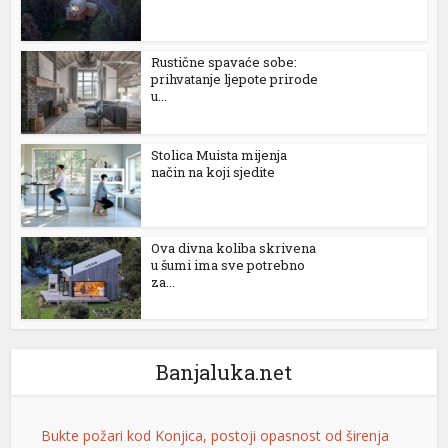
Rustične spavaće sobe:
prihvatanje ljepote prirode
u...
Stolica Muista mijenja
n al
način na koji sjedite
el
Ova divna koliba skrivena
el
u šumi ima sve potrebno
za...
el
el
el
Banjaluka.net
el
Bukte požari kod Konjica, postoji opasnost od širenja
el