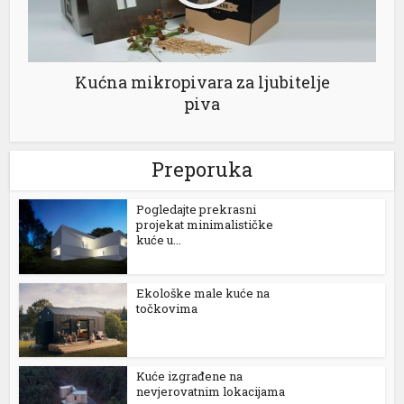
el
Kućna mikropivara za ljubitelje
el
piva
el
Preporuka
el
Pogledajte prekrasni
projekat minimalističke
kuće u...
Ekološke male kuće na
točkovima
el
el
Kuće izgrađene na
nevjerovatnim lokacijama