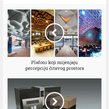
el
el
el
el
Plafoni koji mijenjaju
percepciju čitavog prostora
el
el
el