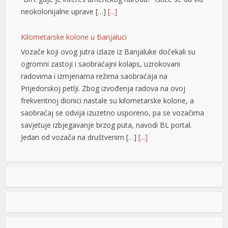
el
neokolonijalne uprave […]
[...]
el
Kilometarske kolone u Banjaluci
el
Vozače koji ovog jutra izlaze iz Banjaluke dočekali su
ogromni zastoji i saobraćajni kolaps, uzrokovani
el
radovima i izmjenama režima saobraćaja na
el
Prijedorskoj petlji. Zbog izvođenja radova na ovoj
frekventnoj dionici nastale su kilometarske kolone, a
el
saobraćaj se odvija izuzetno usporeno, pa se vozačima
savjetuje izbjegavanje brzog puta, navodi BL portal.
n al
Jedan od vozača na društvenim […]
[...]
el
Pripremite kišobrane: Nakon vrelog dana stižu pljuskovi i
el
grmljavina
el
Stanovnike Republike Srpske i Bosne i Hercegovine
danas očekuje još jedan veoma topao ljetni dan, ali će
el
u poslijepodnevnim i večernjim časovima u pojedinim
krajevima kišobrani ipak biti potrebni. Prije podne
el