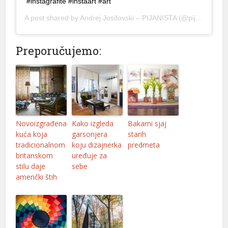
#instagrafite #instaart #art
lite yönetim sistemi
A post shared by
Andrej Josifovski – PIJANISTA
(@pijanistq) on
agra 100 mg
Preporučujemo:
lis fiyat
gra fiyat
alis 100 mg
gra 2026 fiyatları
Novoizgrađena
Kako izgleda
Bakarni sjaj
agra 100 mg fiyat
kuća koja
garsonjera
starih
tradicionalnom
koju dizajnerka
predmeta
ga 100 mg
britanskom
uređuje za
stilu daje
sebe
jobet
američki štih
tpark
obet giriş