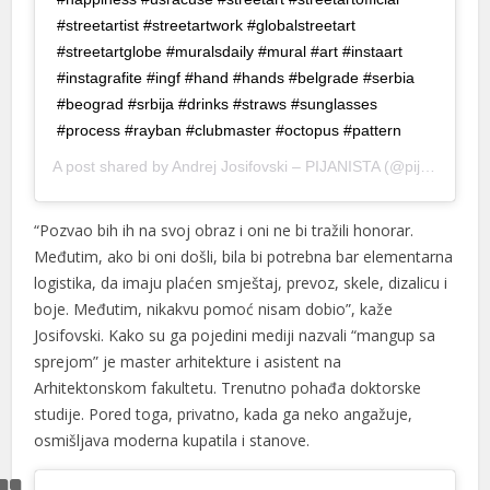
sibom giris
#streetartist #streetartwork #globalstreetart
#streetartglobe #muralsdaily #mural #art #instaart
tpark
#instagrafite #ingf #hand #hands #belgrade #serbia
rn money link shortener
#beograd #srbija #drinks #straws #sunglasses
#process #rayban #clubmaster #octopus #pattern
rno
A post shared by
Andrej Josifovski – PIJANISTA
(@pijanistq) on
kabet
“Pozvao bih ih na svoj obraz i oni ne bi tražili honorar.
tebet
Međutim, ako bi oni došli, bila bi potrebna bar elementarna
rno
logistika, da imaju plaćen smještaj, prevoz, skele, dizalicu i
boje. Međutim, nikakvu pomoć nisam dobio”, kaže
asino giriş
Josifovski. Kako su ga pojedini mediji nazvali “mangup sa
sacasino
sprejom” je master arhitekture i asistent na
Arhitektonskom fakultetu. Trenutno pohađa doktorske
andpashabet
studije. Pored toga, privatno, kada ga neko angažuje,
osmišljava moderna kupatila i stanove.
ibet
casino