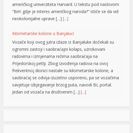
američkog univerziteta Harvard. U tekstu pod naslovom
“BiH: gdje je interes američkog naroda?” ističe se da vid
neokolonijalne uprave […]
[...]
Kilometarske kolone u Banjaluci
Vozače koji ovog jutra izlaze iz Banjaluke dočekali su
ogromni zastoji i saobraćajni kolaps, uzrokovani
radovima i izmjenama režima saobraćaja na
Prijedorskoj petlji. Zbog izvođenja radova na ovoj
frekventnoj dionici nastale su kilometarske kolone, a
saobraćaj se odvija izuzetno usporeno, pa se vozačima
savjetuje izbjegavanje brzog puta, navodi BL portal.
Jedan od vozača na društvenim […]
[...]
Pripremite kišobrane: Nakon vrelog dana stižu pljuskovi i
grmljavina
Stanovnike Republike Srpske i Bosne i Hercegovine
danas očekuje još jedan veoma topao ljetni dan, ali će