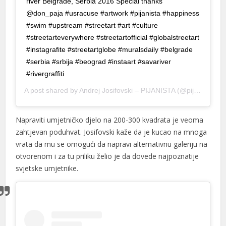
river Belgrade, Serbia 2016 Special thanks
cklink panel
@don_paja #usracuse #artwork #pijanista #happiness
#swim #upstream #streetart #art #culture
klink giriş
#streetarteverywhere #streetartofficial #globalstreetart
jobet
#instagrafite #streetartglobe #muralsdaily #belgrade
#serbia #srbija #beograd #instaart #savariver
jobet
#rivergraffiti
jobet
A post shared by
Andrej Josifovski – PIJANISTA
(@pijanistq) on
jobet
Napraviti umjetničko djelo na 200-300 kvadrata je veoma
talya Escort
zahtjevan poduhvat. Josifovski kaže da je kucao na mnoga
vrata da mu se omogući da napravi alternativnu galeriju na
k İfşa İzle
otvorenom i za tu priliku želio je da dovede najpoznatije
lis 20 mg fiyat
svjetske umjetnike.
rabet
dıköy escort
neme bonusu