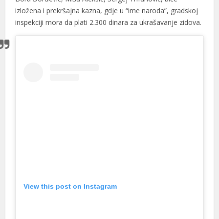
cklink
izložena i prekršajna kazna, gdje u “ime naroda”, gradskoj
inspekciji mora da plati 2.300 dinara za ukrašavanje zidova.
y Hacklink
cklink
cklink
klink satın al
cklink panel
cklink panel
cklink panel
cklink panel
cklink panel
View this post on Instagram
cklink panel
cklink panel