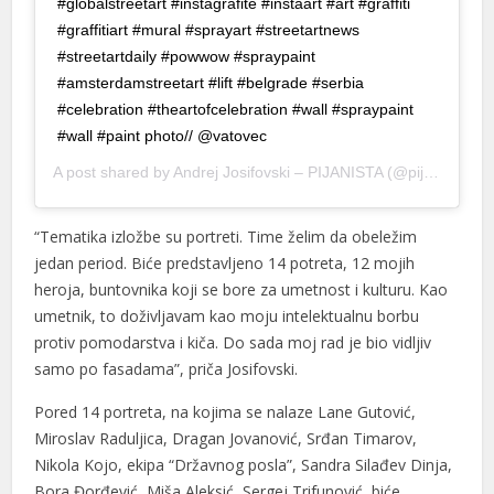
#globalstreetart #instagrafite #instaart #art #graffiti
#graffitiart #mural #sprayart #streetartnews
cklink
#streetartdaily #powwow #spraypaint
cklink panel
#amsterdamstreetart #lift #belgrade #serbia
#celebration #theartofcelebration #wall #spraypaint
cklink panel
#wall #paint photo// @vatovec
cklink panel
A post shared by
Andrej Josifovski – PIJANISTA
(@pijanistq) on
cklink Panel
“Tematika izložbe su portreti. Time želim da obeležim
cklink
jedan period. Biće predstavljeno 14 potreta, 12 mojih
heroja, buntovnika koji se bore za umetnost i kulturu. Kao
cklink
umetnik, to doživljavam kao moju intelektualnu borbu
cklink
protiv pomodarstva i kiča. Do sada moj rad je bio vidljiv
samo po fasadama”, priča Josifovski.
cklink panel
Pored 14 portreta, na kojima se nalaze Lane Gutović,
cklink panel
Miroslav Raduljica, Dragan Jovanović, Srđan Timarov,
Nikola Kojo, ekipa “Državnog posla”, Sandra Silađev Dinja,
cklink
Bora Đorđević, Miša Aleksić, Sergej Trifunović, biće