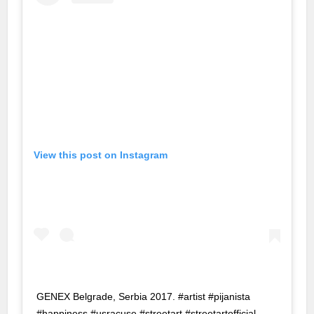
neme bonusu
neme bonusu
neme bonusu
liganbet
liganbet
View this post on Instagram
livo
albahis
albahis
rupabet
rupabet
GENEX Belgrade, Serbia 2017. #artist #pijanista
sibom giris
#happiness #usracuse #streetart #streetartofficial