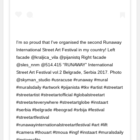
cklink panel
cklink panel
cklink panel
I'm so proud that I've organised the second Runaway
cklink panel
International Street Art Festival in my country! Left
facade @kraljica_vila @pijanistq Right facade
cklink panel
@sles_nnm @514.415 “RUNAWAY” International
cklink
Street Art Festival vol.2 Belgrade, Serbia 2017. Photo
@skyman_studio #usracuse #runaway #mural
cklink panel
#muralsdaily #artwork #pijanista #tkv #artist #streetart
#streetartist #streetartofficial #globalstreetart
cklink panel
#streetarteverywhere #streetartglobe #instaart
cklink panel
#serbia #belgrade #beograd #srbija #festival
#streetartfestival
cklink panel
#runawayinternationalstreetartfestival #art #lift
cklink panel
#camera #thouart #tmoua #ingf #instaart #muralsdaily
#instagrafite