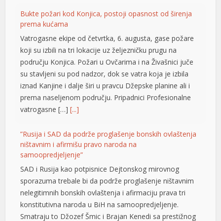
Bukte požari kod Konjica, postoji opasnost od širenja
prema kućama
Vatrogasne ekipe od četvrtka, 6. augusta, gase požare
koji su izbili na tri lokacije uz željezničku prugu na
području Konjica. Požari u Ovčarima i na Živašnici juče
su stavljeni su pod nadzor, dok se vatra koja je izbila
iznad Kanjine i dalje širi u pravcu Džepske planine ali i
prema naseljenom području. Pripadnici Profesionalne
vatrogasne […]
[...]
”Rusija i SAD da podrže proglašenje bonskih ovlaštenja
ništavnim i afirmišu pravo naroda na
samoopredjeljenje”
SAD i Rusija kao potpisnice Dejtonskog mirovnog
sporazuma trebale bi da podrže proglašenje ništavnim
nelegitimnih bonskih ovlaštenja i afirmaciju prava tri
konstitutivna naroda u BiH na samoopredjeljenje.
Smatraju to Džozef Šmic i Brajan Kenedi sa prestižnog