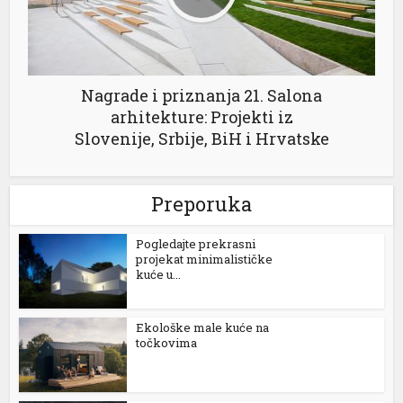
kara Escort
ancı dizi izle
ipal
Nagrade i priznanja 21. Salona
ritking
arhitekture: Projekti iz
Slovenije, Srbije, BiH i Hrvatske
Preporuka
Pogledajte prekrasni
projekat minimalističke
kuće u...
Ekološke male kuće na
točkovima