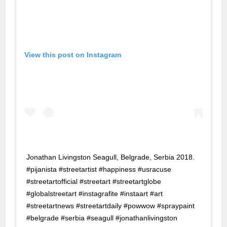
cklink panel
cklink panel
cklink panel
View this post on Instagram
klink satın al
klink satın al
cklink panel
cklink panel
cklink panel
Jonathan Livingston Seagull, Belgrade, Serbia 2018.
cklink panel
#pijanista #streetartist #happiness #usracuse
#streetartofficial #streetart #streetartglobe
cklink panel
#globalstreetart #instagrafite #instaart #art
cklink panel
#streetartnews #streetartdaily #powwow #spraypaint
#belgrade #serbia #seagull #jonathanlivingston
cklink panel