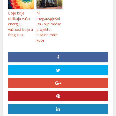
rno
v satın al
Boje koje
Ni
oblikuju vašu
megauspješni
tbet
energiju:
BIG nije odolio
važnost boja u
projektu
casino
feng šuiju
dizajna male
kuće
ltonbet
ts10
s10 giriş
sonolovont
sibom
ritking
bet
andpashabet