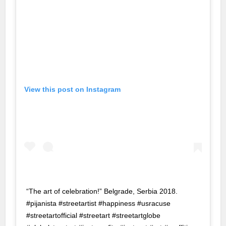
cklink panel
cklink panel
uminati
cklink
cklink Panel
View this post on Instagram
cklink
cklink Panel
sal oku
cklink Panel
cklink Panel
“The art of celebration!” Belgrade, Serbia 2018.
cklink panel
#pijanista #streetartist #happiness #usracuse
#streetartofficial #streetart #streetartglobe
sal Oku