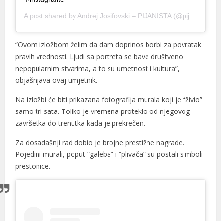
cklink panel
A post shared by
Andrej Josifovski – PIJANISTA
(@pijanistq) on
cklink panel
“Ovom izložbom želim da dam doprinos borbi za povratak
cklink panel
pravih vrednosti. Ljudi sa portreta se bave društveno
cklink panel
nepopularnim stvarima, a to su umetnost i kultura”,
objašnjava ovaj umjetnik.
cklink panel
Na izložbi će biti prikazana fotografija murala koji je “živio”
cklink panel
samo tri sata. Toliko je vremena proteklo od njegovog
klink satın al
završetka do trenutka kada je prekrečen.
cklink Panel
Za dosadašnji rad dobio je brojne prestižne nagrade.
Pojedini murali, poput “galeba” i “plivača” su postali simboli
cklink Panel
prestonice.
cklink Panel
cklink Panel
cklink Panel