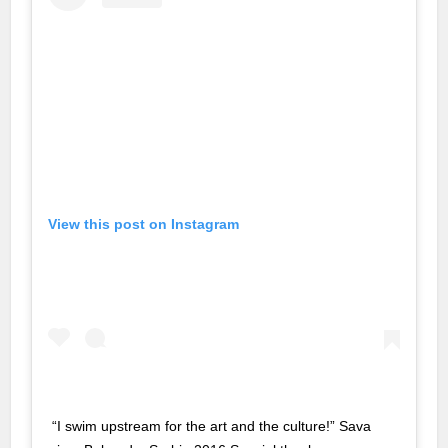
cklink Panel
cklink Panel
cklink Panel
cklink Panel
cklink panel
View this post on Instagram
msun Avukat
ltepe Escort
iş
casino
kara Escort
cklink panel
“I swim upstream for the art and the culture!” Sava