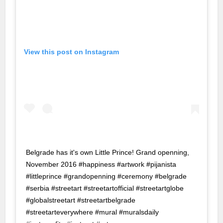
binbet
liganbet
View this post on Instagram
sibom giris
asino giriş
karya escort
karya escort
karya escort
Belgrade has it's own Little Prince! Grand openning,
bet
November 2016 #happiness #artwork #pijanista
jobet
#littleprince #grandopenning #ceremony #belgrade
#serbia #streetart #streetartofficial #streetartglobe
cort bayan
#globalstreetart #streetartbelgrade
#streetarteverywhere #mural #muralsdaily
iganbet güncel giriş