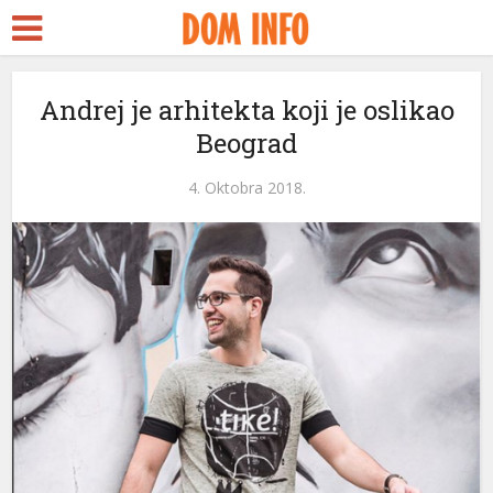
kara Escort
rk Seks
bidy
Andrej je arhitekta koji je oslikao
Beograd
ackstreams
cklink panel
4. Oktobra 2018.
cklink panel
klink paketleri
cklink
cklink
cklink
cklink
cklink panel