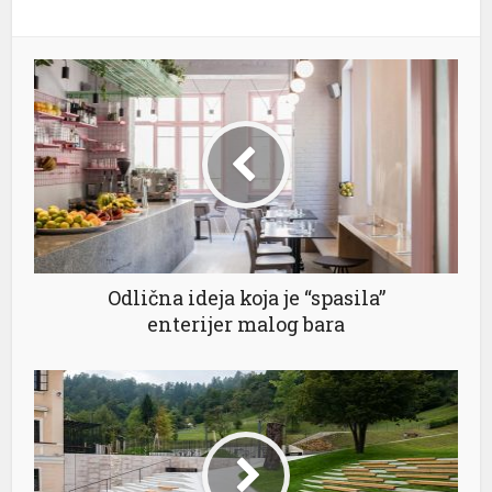
lanbahis
asino giriş
film izle
riobet
iganbet giriş
casino
jobet
Odlična ideja koja je “spasila”
enterijer malog bara
liganbet
cklink Panel
bet
rdivan escort