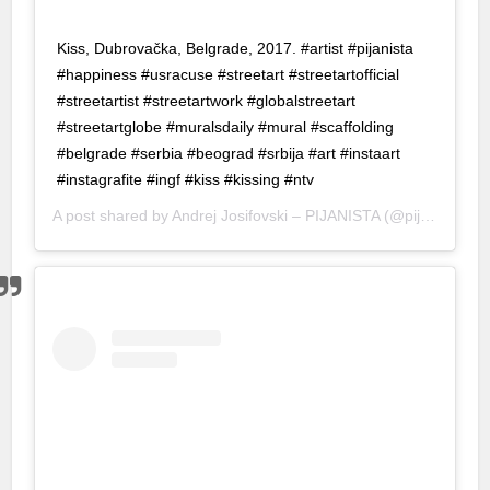
y cocaine
Kiss, Dubrovačka, Belgrade, 2017. #artist #pijanista
panca escort
#happiness #usracuse #streetart #streetartofficial
#streetartist #streetartwork #globalstreetart
et giriş
#streetartglobe #muralsdaily #mural #scaffolding
stgeld
#belgrade #serbia #beograd #srbija #art #instaart
#instagrafite #ingf #kiss #kissing #ntv
obet giriş
A post shared by
Andrej Josifovski – PIJANISTA
(@pijanistq) on
sacasino
rupabet
rsbahis
sibom giriş
liganbet
liganbet
sibom