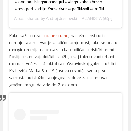
#jonathanlivingstonseagull #wings #birds #river
#beograd #srbija #savariver #graffitiwall #graffiti
cklink panel
A post shared by
Andrej Josifovski – PIJANISTA
(@pijanistq) on
cklink panel
cklink panel
Kako kaže on za
Urbane strane
, nadležne institucije
nemaju razumijevanje za uličnu umjetnost, iako se ona u
cklink panel
mnogim zemljama pokazala kao odličan turistički brend.
cklink panel
Poslije osam zajedničkih izložbi, ovaj talentovani urbani
momak, večeras, 4. oktobra u Ostavinskoj galeriji, u Ulici
cklink panel
Kraljevića Marka 8, u 19 časova otvoriće svoju prvu
samostalnu izložbu, a njegove radove zainteresovani
cklink panel
građani mogu da vide do 7. oktobra.
cklink panel
cklink panel
cklink panel
cklink panel