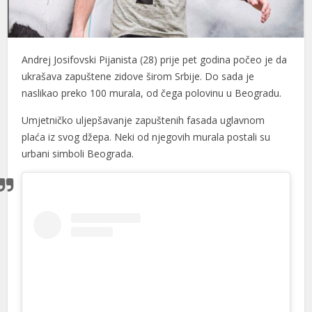
cklink panel
cklink panel
Andrej Josifovski Pijanista (28) prije pet godina počeo je da
cklink panel
ukrašava zapuštene zidove širom Srbije. Do sada je
naslikao preko 100 murala, od čega polovinu u Beogradu.
cklink panel
Umjetničko uljepšavanje zapuštenih fasada uglavnom
cklink panel
plaća iz svog džepa. Neki od njegovih murala postali su
urbani simboli Beograda.
cklink panel
cklink panel
cklink panel
cklink panel
cklink panel
cklink panel