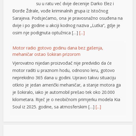
su u ratu već dvije decenije Darko Elez i
Đorđe Ždrale, vođe kriminalnih grupa iz Istočnog
Sarajeva. Podsjećamo, ona je pravosnažno osuđena na
dvije i po godine u akciji kodnog naziva „Lutka“, gdje je
osim nje podignuta optužnica […]
[...]
Motor radio gotovo godinu dana bez gašenja,
mehaničar ostao šokiran prizorom
Vjerovatno nijedan proizvođač nije predvidio da će
motor raditi u praznom hodu, odnosno leru, gotovo
neprekidno 365 dana u godini. Upravo takvu situaciju
otkrio je jedan američki mehaničar, a stanje motora ga
je šokiralo, iako je automobil prešao tek oko 20.000
kilometara. Riječ je o neobičnom primjerku modela Kia
Soul iz 2025. godine, sa atmosferskim […]
[...]
Rad objavljen u Harvardovom pravnom časopisu: Visoki
predstavnik nema ovlaštenja da donosi zakone u BiH