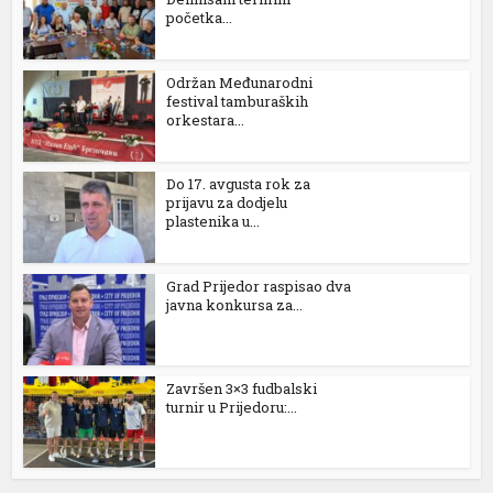
početka...
Održan Međunarodni
festival tamburaških
orkestara...
Do 17. avgusta rok za
prijavu za dodjelu
plastenika u...
Grad Prijedor raspisao dva
javna konkursa za...
Završen 3×3 fudbalski
turnir u Prijedoru:...