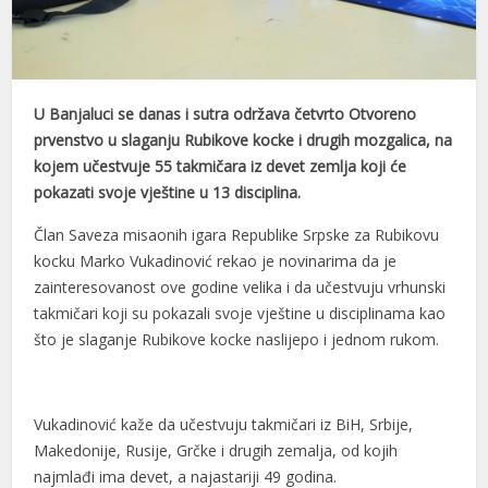
U Banjaluci se danas i sutra održava četvrto Otvoreno
prvenstvo u slaganju Rubikove kocke i drugih mozgalica, na
kojem učestvuje 55 takmičara iz devet zemlja koji će
pokazati svoje vještine u 13 disciplina.
Član Saveza misaonih igara Republike Srpske za Rubikovu
kocku Marko Vukadinović rekao je novinarima da je
zainteresovanost ove godine velika i da učestvuju vrhunski
takmičari koji su pokazali svoje vještine u disciplinama kao
što je slaganje Rubikove kocke naslijepo i jednom rukom.
Vukadinović kaže da učestvuju takmičari iz BiH, Srbije,
Makedonije, Rusije, Grčke i drugih zemalja, od kojih
najmlađi ima devet, a najastariji 49 godina.