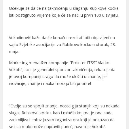
Očekuje se da će na takmičenju u slaganju Rubikove kocke
biti postignuto vrijeme koje će se naći u prvih 100 u svijetu.
Vukadinović kaže da će konačni rezultati biti objavljeni na
sajtu Svjetske asocijacije za Rubikovu kocku u utorak, 28.
maja.
Marketing menadžer kompanije “Prointer ITSS” Vlatko
Vukotić, koji je generalni sponzor takmičenja, rekao je da
je ovoj kompaniji drago da može uložiti u znanje, jer
inovacije, znanje i nauka moraju biti prioritet.
“Ovdje su se spojili znanje, nostalgija starijih koji su nekada
slagali Rubikovu kocku, kao i mlađih kojima je ona sada
zanimiljiva i entuzijazam organizatora koji je pokazao da
se i sa malo može napraviti puno”, naveo je Vukotić.