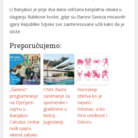
U Banjaluci je prije dva dana održana besplatna obuka u
slaganju Rubikove kocke, gdje su članovi Saveza misaonih
igara Republike Srpske sve zainteresovane učili kako da je
slože.
Preporučujemo:
„Šareno“
CNN: Raste
Horoskop
programiranje
zanimanje za
otkriva ko je
na Dječijem
spomenike i
najveći
sajmu u
građevine u
čistunac, a ko
Banjaluci:
bivšoj
mrzi urednost i
Calculus centar
Jugoslaviji
čistoću
nudi sjajnu
vikend zabavu