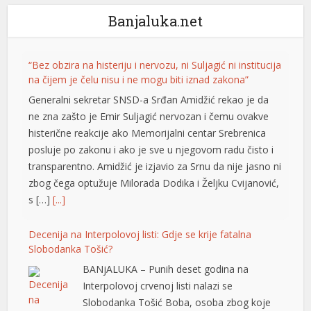
Banjaluka.net
“Bez obzira na histeriju i nervozu, ni Suljagić ni institucija
na čijem je čelu nisu i ne mogu biti iznad zakona”
Generalni sekretar SNSD-a Srđan Amidžić rekao je da
ne zna zašto je Emir Suljagić nervozan i čemu ovakve
histerične reakcije ako Memorijalni centar Srebrenica
posluje po zakonu i ako je sve u njegovom radu čisto i
transparentno. Amidžić je izjavio za Srnu da nije jasno ni
zbog čega optužuje Milorada Dodika i Željku Cvijanović,
s […]
[...]
Decenija na Interpolovoj listi: Gdje se krije fatalna
Slobodanka Tošić?
BANjALUKA – Punih deset godina na
Interpolovoj crvenoj listi nalazi se
Slobodanka Tošić Boba, osoba zbog koje