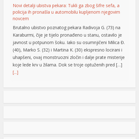
javnost u potpunom šoku. Iako su osumnjičeni Milica Đ.
(40), Marko S. (32) i Martina K. (30) ekspresno locirani i
uhapšeni, ovaj monstruozni zločin i dalje prate misterije
koje lede krv u žilama. Dok se troje optuženih pred […]
[...]
Vrućine ne popuštaju: Temperature do 40 stepeni,
meteorolozi poslali upozorenje za vikend
U našem regionu narednih dana pretežno sunčano,
suvo i toplo, posebno do srijede. Zatim slijedi manje
osvježenje, dok bi krajem sedmice ponovo bilo toplo.
Negde od oko 18. avgusta se polako nazire svježiji i
nestabilniji period, ali obilnih padavina na širem području
za sada nema ni u dalekim najavama, objavio je na
svom Fejsbuk profilu […]
[...]
Nolan ima novi rekord: “Odiseja” zaradila više od
milijardu dolara