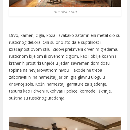
decoist.com
Drvo, kamen, cigla, koža i svakako zatamnjeni metal dio su
rustičnog dekora. Oni su ono što daje suptilnost i
izražajnost ovom stilu. Zidovi prekriveni drvenim gredama,
rustičnom bijelom ili crvenom ciglom, kao i obilje kožnih i
krznenih prostirki unjeće u jedan savremen dom dozu
topline na nevjerovatnom nivou. Takođe ne treba
zaboraviti ni na nameštaj jer on igra glavnu ulogu u
dnevnoj sobi. Kožni nameštaj, garniture za sjedenje,
taburei kao i drveni rukohvati i police, komode i škrinje,
suština su rustičnog uređenja.