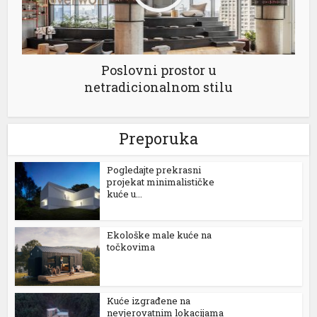
Poslovni prostor u
netradicionalnom stilu
Preporuka
hortener
Pogledajte prekrasni
projekat minimalističke
kuće u...
Ekološke male kuće na
točkovima
Kuće izgrađene na
nevjerovatnim lokacijama