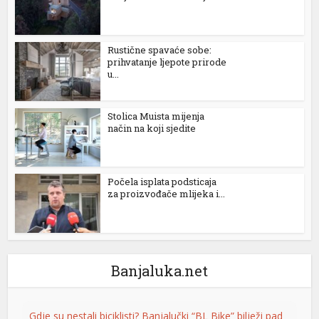
Rustične spavaće sobe:
prihvatanje ljepote prirode
u...
Stolica Muista mijenja
način na koji sjedite
me büyüsü
Počela isplata podsticaja
za proizvođače mlijeka i...
Gdje su nestali biciklisti? Banjalučki “BL Bike” bilježi pad
Sistem javnih bicikala “BL Bike” ove godine bilježi
Banjaluka.net
znatno manje korištenje nego lani. Evidentirano svega
20 najmova Do sada je evidentirano svega 20 najmova,
iriş
dok ih je u istom periodu prošle godine bilo 105. Prema