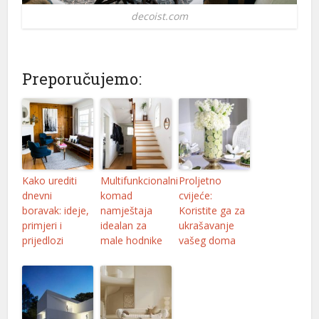
decoist.com
Preporučujemo:
Kako urediti
Multifunkcionalni
Proljetno
dnevni
komad
cvijeće:
boravak: ideje,
namještaja
Koristite ga za
primjeri i
idealan za
ukrašavanje
prijedlozi
male hodnike
vašeg doma