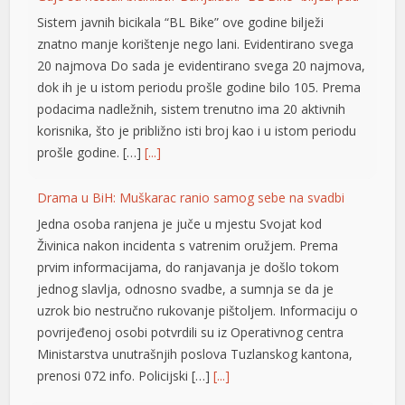
podacima nadležnih, sistem trenutno ima 20 aktivnih
korisnika, što je približno isti broj kao i u istom periodu
prošle godine. […]
[...]
Drama u BiH: Muškarac ranio samog sebe na svadbi
Jedna osoba ranjena je juče u mjestu Svojat kod
Živinica nakon incidenta s vatrenim oružjem. Prema
prvim informacijama, do ranjavanja je došlo tokom
jednog slavlja, odnosno svadbe, a sumnja se da je
uzrok bio nestručno rukovanje pištoljem. Informaciju o
povrijeđenoj osobi potvrdili su iz Operativnog centra
Ministarstva unutrašnjih poslova Tuzlanskog kantona,
prenosi 072 info. Policijski […]
[...]
Novi detalji ubistva pekara: Tukli ga zbog šifre sefa, a
policija ih pronašla u automobilu kupljenom njegovim
novcem
Brutalno ubistvo poznatog pekara Radivoja G. (73) na
Karaburmi, čije je tijelo pronađeno u stanu, ostavilo je