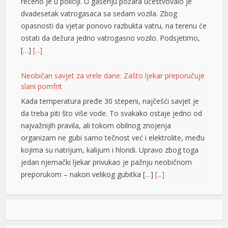
rečeno je u policiji. U gašenju požara učestvovalo je
dvadesetak vatrogasaca sa sedam vozila. Zbog
opasnosti da vjetar ponovo razbukta vatru, na terenu će
ostati da dežura jedno vatrogasno vozilo. Podsjetimo,
[…]
[...]
Neobičan savjet za vrele dane: Zašto ljekar preporučuje
slani pomfrit
Kada temperatura pređe 30 stepeni, najčešći savjet je
da treba piti što više vode. To svakako ostaje jedno od
najvažnijih pravila, ali tokom obilnog znojenja
organizam ne gubi samo tečnost već i elektrolite, među
kojima su natrijum, kalijum i hloridi. Upravo zbog toga
jedan njemački ljekar privukao je pažnju neobičnom
preporukom – nakon velikog gubitka […]
[...]
Opet izdvajanja za Ćirilični park: Ni dvije godine nakon
otvaranja 33 hiljade KM za nova ulaganja
Ni dvije godine nakon otvaranja, Ćirilični park u Banjaluci
riş