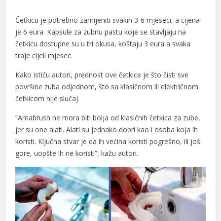
Četkicu je potrebno zamijeniti svakih 3-6 mjeseci, a cijena
je 6 eura. Kapsule za zubnu pastu koje se stavljaju na
četkicu dostupne su u tri okusa, koštaju 3 eura a svaka
traje cijeli mjesec.
Kako ističu autori, prednost ove četkice je što čisti sve
površine zuba odjednom, što sa klasičnom ili električnom
četkicom nije slučaj.
l
“Amabrush ne mora biti bolja od klasičnih četkica za zube,
l
jer su one alati. Alati su jednako dobri kao i osoba koja ih
koristi. Ključna stvar je da ih većina koristi pogrešno, ili još
gore, uopšte ih ne koristi”, kažu autori.