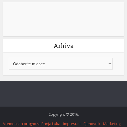
Arhiva
k shortener
Copyright © 2016.
Vremenska prognoza Banja Luka
Impresum
Cjenovnik
Marketing