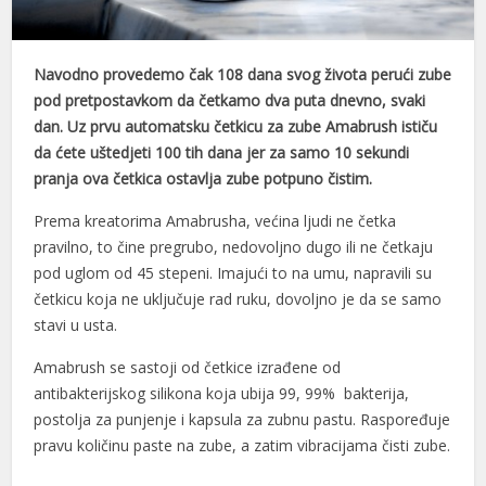
Navodno provedemo čak 108 dana svog života perući zube
pod pretpostavkom da četkamo dva puta dnevno, svaki
dan. Uz prvu automatsku četkicu za zube Amabrush ističu
da ćete uštedjeti 100 tih dana jer za samo 10 sekundi
pranja ova četkica ostavlja zube potpuno čistim.
Prema kreatorima Amabrusha, većina ljudi ne četka
pravilno, to čine pregrubo, nedovoljno dugo ili ne četkaju
pod uglom od 45 stepeni. Imajući to na umu, napravili su
četkicu koja ne uključuje rad ruku, dovoljno je da se samo
stavi u usta.
Amabrush se sastoji od četkice izrađene od
antibakterijskog silikona koja ubija 99, 99% bakterija,
postolja za punjenje i kapsula za zubnu pastu. Raspoređuje
pravu količinu paste na zube, a zatim vibracijama čisti zube.