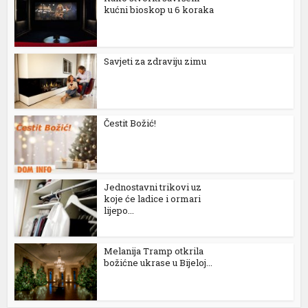
kućni bioskop u 6 koraka
Savjeti za zdraviju zimu
Čestit Božić!
Jednostavni trikovi uz
koje će ladice i ormari
lijepo...
Melanija Tramp otkrila
l
božićne ukrase u Bijeloj...