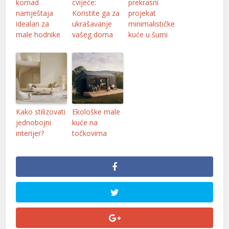
komad
cvijeće:
prekrasni
namještaja
Koristite ga za
projekat
idealan za
ukrašavanje
minimalističke
male hodnike
vašeg doma
kuće u šumi
Kako stilizovati
Ekološke male
jednobojni
kuće na
interijer?
točkovima