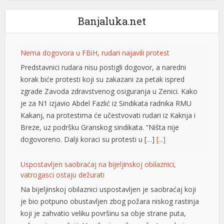
Banjaluka.net
Nema dogovora u FBiH, rudari najavili protest
Predstavnici rudara nisu postigli dogovor, a naredni
korak biće protesti koji su zakazani za petak ispred
zgrade Zavoda zdravstvenog osiguranja u Zenici. Kako
je za N1 izjavio Abdel Fazlić iz Sindikata radnika RMU
Kakanj, na protestima će učestvovati rudari iz Kaknja i
Breze, uz podršku Granskog sindikata. “Ništa nije
dogovoreno. Dalji koraci su protesti u […]
[...]
Uspostavljen saobraćaj na bijeljinskoj obilaznici,
t
vatrogasci ostaju dežurati
Na bijeljinskoj obilaznici uspostavljen je saobraćaj koji
je bio potpuno obustavljen zbog požara niskog rastinja
koji je zahvatio veliku površinu sa obje strane puta,