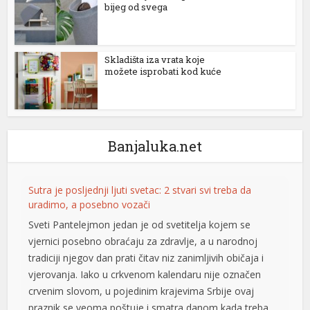
bijeg od svega
Skladišta iza vrata koje
možete isprobati kod kuće
Banjaluka.net
Sutra je posljednji ljuti svetac: 2 stvari svi treba da
uradimo, a posebno vozači
Sveti Pantelejmon jedan je od svetitelja kojem se
vjernici posebno obraćaju za zdravlje, a u narodnoj
tradiciji njegov dan prati čitav niz zanimljivih običaja i
vjerovanja. Iako u crkvenom kalendaru nije označen
crvenim slovom, u pojedinim krajevima Srbije ovaj
praznik se veoma poštuje i smatra danom kada treba