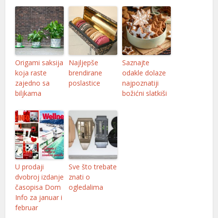
Origami saksija
Najljepše
Saznajte
koja raste
brendirane
odakle dolaze
zajedno sa
poslastice
najpoznatiji
biljkama
božićni slatkiši
U prodaji
Sve što trebate
dvobroj izdanje
znati o
časopisa Dom
ogledalima
Info za januar i
r
februar