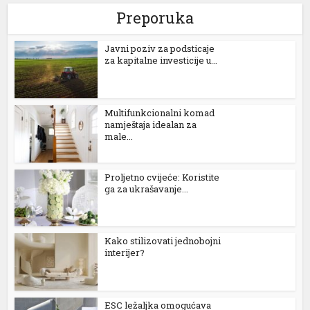
Preporuka
Јavni poziv za podsticaje
za kapitalne investicije u...
Multifunkcionalni komad
namještaja idealan za
male...
Proljetno cvijeće: Koristite
ga za ukrašavanje...
Kako stilizovati jednobojni
interijer?
ESC ležaljka omogućava