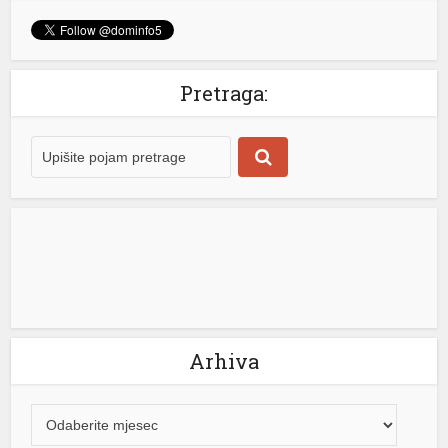
Jedan impresivan primjer dugovječnosti automobila
stiže iz Australije, gdje je Toyota Land Cruiser 200
Sahara iz 2009. godine prešla gotovo milion kilometara,
i to sa originalnim motorom i mjenjačem. Vozilo je u
Pretraga:
aprilu 2010. godine kupio Geri Driskol, agent za promet
žitarica i stoke iz australijske države Viktorija. Tokom
narednih 16 godina svakodnevno je prelazio […]
[...]
Arhiva