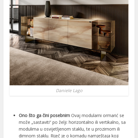
Daniele Lago
Ono što ga čini posebnim
Ovaj modularni ormarić se
može „sastaviti“ po želji: horizontalno ili vertikalno, sa
modulima u osvijetljenom staklu, te u prozirnom ili
dimnom staklu. Riječ je o komadu namještaja koji