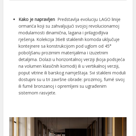
Kako je napravljen
Predstavlja evoluciju LAGO linije
ormarića koji su zahvaljujući svojoj revolucionarnoj
modularnosti dinamična, lagana i prilagodljiva
rješenja. Kolekcija 36e8 staklenih komoda uključuje
kontejnere sa konstrukcijom pod uglom od 45°
poboljšanu prozirnim materijalima i izuzetnim
detaljima. Dolazi u horizontalnoj verziji (koja podsjeća
na volumen klasičnih komodi) ili u vertikalnoj verziji,
poput vitrine ili barskog namještaja. Svi stakleni moduli
dostupni su u tri završne obrade: prozirnoj, fumé sivoj
ili fumé bronzanoj i opremljeni su ugrađenim
sistemom rasvjete.