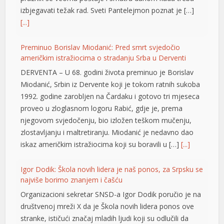
izbjegavati težak rad. Sveti Pantelejmon poznat je […]
[...]
Preminuo Borislav Miodanić: Pred smrt svjedočio
američkim istražiocima o stradanju Srba u Derventi
DERVENTA – U 68. godini života preminuo je Borislav
Miodanić, Srbin iz Dervente koji je tokom ratnih sukoba
1992. godine zarobljen na Čardaku i gotovo tri mjeseca
proveo u zloglasnom logoru Rabić, gdje je, prema
njegovom svjedočenju, bio izložen teškom mučenju,
zlostavljanju i maltretiranju. Miodanić je nedavno dao
iskaz američkim istražiocima koji su boravili u […]
[...]
Igor Dodik: Škola novih lidera je naš ponos, za Srpsku se
najviše borimo znanjem i čašću
Organizacioni sekretar SNSD-a Igor Dodik poručio je na
društvenoj mreži X da je Škola novih lidera ponos ove
stranke, ističući značaj mladih ljudi koji su odlučili da