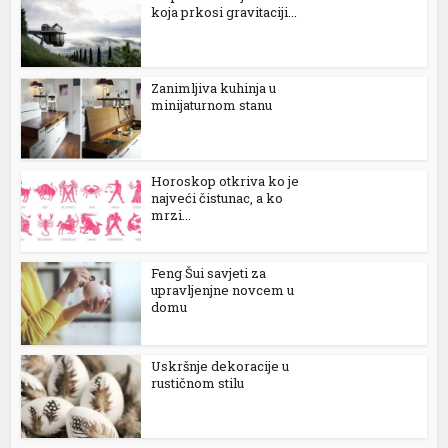
koja prkosi gravitaciji...
Zanimljiva kuhinja u
minijaturnom stanu
Horoskop otkriva ko je
najveći čistunac, a ko
mrzi...
Feng Šui savjeti za
upravljenjne novcem u
domu
Uskršnje dekoracije u
rustičnom stilu