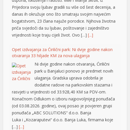
uspona, iskušenja i radosti. Mile i Marija Škrbić iz
Prijedora svoju ljubav gradili su više od šest decenija, a
danas ih okružuje ono što smatraju svojim najvećim
bogatstvom, 23 člana najuže porodice. Njihova životna
priča svjedoči da su ljubav, poštovanje i zajedništvo
vrijednosti koje traju cijeli život. Ovo […]
[...]
Opet izdvajanja za Ćirilični park: Ni dvije godine nakon
otvaranja 33 hiljade KM za nova ulaganja
Ni dvije godine nakon otvaranja, Ćirilični
park u Banjaluci ponovo je predmet novih
ulaganja. Gradska uprava odobrila je
dodatne radove na parkovskim stazama i
rasvjeti u vrijednosti od 33.928,40 KM sa PDV-om.
Konačnom Odlukom o izboru najpovoljnijeg ponuđača
(od 03.08.2026. godine), ovaj posao je povjeren grupi
ponuđača „ABC SOLUTIONS“ d.o.o. Banja
Luka i „Kozaraputevi“ d.o.o. Banja Luka, firmama koje
[…]
[...]