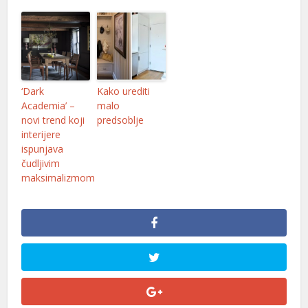
‘Dark
Kako urediti
Academia’ –
malo
novi trend koji
predsoblje
interijere
ispunjava
čudljivim
maksimalizmom
er