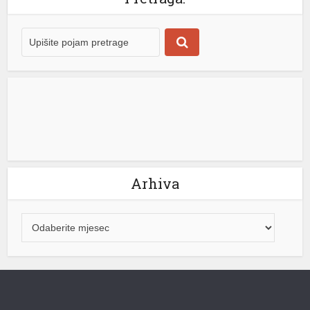
cijeni električne energije na evropskom tržištu,
obezbijeđeno sigurno snabdijevanje za domaće
potrošače. On je naglasio da je najvažnije da se cijena
električne energije za građane Republike Srpske neće
mijenjati. “Naš cilj ostaje jasan – potpuna […]
[...]
Arhiva