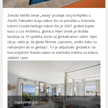
Zvezda Netflix serije „Away“ prodaje svoj kompleks u
Pacific Palisades kraju nakon što se preselila u Kolorado
tokom Covida.Nedugo nakon što je 2007. godine kupila
kuću u Los Anđelesu, glumica Hilari Svonk je dodala
bioskop sa 16 sjedišta, kiosk sa grickalicama i salon. Njen
cilj je, rekla je, da gleda filmove „ispravno, onako kako su
namjenjeni da se gledaju“. To je uključivalo grickalice: na
koncesijskom štandu nalazi se starinska mašina za kokice,
slatkiše i pivo.
mansionglobal.com