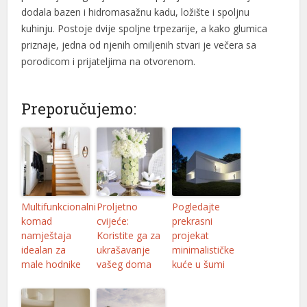
dodala bazen i hidromasažnu kadu, ložište i spoljnu
kuhinju. Postoje dvije spoljne trpezarije, a kako glumica
priznaje, jedna od njenih omiljenih stvari je večera sa
porodicom i prijateljima na otvorenom.
Preporučujemo:
Multifunkcionalni
Proljetno
Pogledajte
komad
cvijeće:
prekrasni
namještaja
Koristite ga za
projekat
idealan za
ukrašavanje
minimalističke
male hodnike
vašeg doma
kuće u šumi