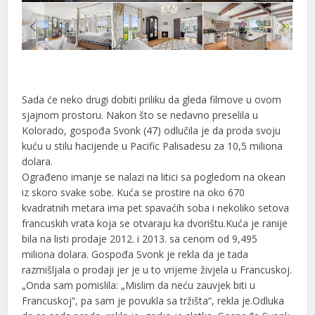
l
Sada će neko drugi dobiti priliku da gleda filmove u ovom
sjajnom prostoru. Nakon što se nedavno preselila u
l
Kolorado, gospođa Svonk (47) odlučila je da proda svoju
kuću u stilu hacijende u Pacific Palisadesu za 10,5 miliona
dolara.
Ograđeno imanje se nalazi na litici sa pogledom na okean
iz skoro svake sobe. Kuća se prostire na oko 670
kvadratnih metara ima pet spavaćih soba i nekoliko setova
francuskih vrata koja se otvaraju ka dvorištu.Kuća je ranije
bila na listi prodaje 2012. i 2013. sa cenom od 9,495
miliona dolara. Gospođa Svonk je rekla da je tada
razmišljala o prodaji jer je u to vrijeme živjela u Francuskoj.
„Onda sam pomislila: „Mislim da neću zauvjek biti u
Francuskoj“, pa sam je povukla sa tržišta“, rekla je.Odluka