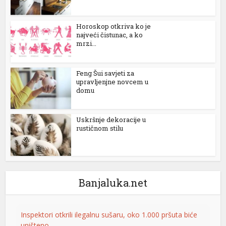
Horoskop otkriva ko je
najveći čistunac, a ko
mrzi...
Feng Šui savjeti za
upravljenjne novcem u
domu
Uskršnje dekoracije u
l
rustičnom stilu
Banjaluka.net
Inspektori otkrili ilegalnu sušaru, oko 1.000 pršuta biće
uništeno