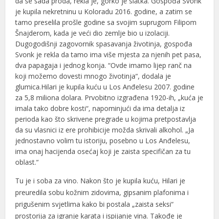
da se sada proda, rekla je, gorko je slatka. Gospođa Svonk
je kupila nekretninu u Koloradu 2016. godine, a zatim se
tamo preselila prošle godine sa svojim suprugom Filipom
Šnajderom, kada je veći dio zemlje bio u izolaciji.
Dugogodišnji zagovornik spasavanja životinja, gospođa
Svonk je rekla da tamo ima više mjesta za njenih pet pasa,
dva papagaja i jednog konja. “Ovde imamo lijep ranč na
koji možemo dovesti mnogo životinja“, dodala je
glumica.Hilari je kupila kuću u Los Anđelesu 2007. godine
za 5,8 miliona dolara. Prvobitno izgrađena 1920-ih, „kuća je
imala tako dobre kosti“, napominjući da ima detalja iz
perioda kao što skrivene pregrade u kojima pretpostavlja
da su vlasnici iz ere prohibicije možda skrivali alkohol. „Ja
jednostavno volim tu istoriju, posebno u Los Anđelesu,
ima onaj hacijenda osećaj koji je zaista specifičan za tu
oblast.“
Tu je i soba za vino. Nakon što je kupila kuću, Hilari je
preuredila sobu kožnim zidovima, gipsanim plafonima i
prigušenim svjetlima kako bi postala „zaista seksi“
prostorija za igranje karata i ispijanje vina. Takođe je