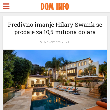
Predivno imanje Hilary Swank se
prodaje za 10,5 miliona dolara
5. Novembra 2021.
ri