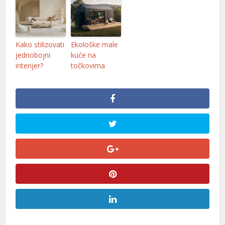
Kako stilizovati
Ekološke male
jednobojni
kuće na
interijer?
točkovima