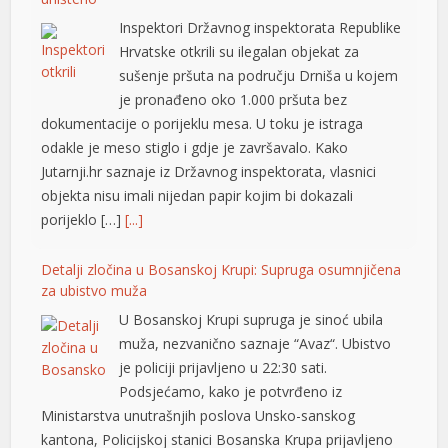
Inspektori Državnog inspektorata Republike
Hrvatske otkrili su ilegalan objekat za
sušenje pršuta na području Drniša u kojem
je pronađeno oko 1.000 pršuta bez
dokumentacije o porijeklu mesa. U toku je istraga
odakle je meso stiglo i gdje je završavalo. Kako
Jutarnji.hr saznaje iz Državnog inspektorata, vlasnici
objekta nisu imali nijedan papir kojim bi dokazali
porijeklo […]
[...]
Detalji zločina u Bosanskoj Krupi: Supruga osumnjičena
za ubistvo muža
U Bosanskoj Krupi supruga je sinoć ubila
muža, nezvanično saznaje “Avaz“. Ubistvo
je policiji prijavljeno u 22:30 sati.
Podsjećamo, kako je potvrđeno iz
Ministarstva unutrašnjih poslova Unsko-sanskog
kantona, Policijskoj stanici Bosanska Krupa prijavljeno