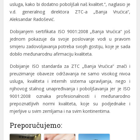
usluga, kako bi dodatno poboljšali naš kvalitet.“, naglasio je
v.d. generalnog direktora ZTC-a „Banja Vrućica“,
Aleksandar Radošević.
Dobijanjem sertifikata ISO 9001:2008 „Banja Vrućica“ još
jednom pokazuje da svoje poslovanje vodi u pravom
l
smijeru zadovoljavanja potreba svojih gostiju, koje je sada
l
dobilo međunarodnu afirmaciju kvaliteta.
Dobijanje ISO standarda za ZTC „Banja Vrućica“ znači i
preuzimanje obaveze održavanja ne samo visokog nivoa
usluga, kvaliteta i internih sistema upravljanja, nego i
njihovog stalnog unapređivanja i poboljšavanja jer je ISO
9001:2008 oznaka profesionalnosti i međunarodno
prepoznatljivih normi kvaliteta, koje su podjednake i
mjerljive u svim zemljama i na svim kontinentima.
Preporučujemo: