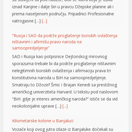
iznad Kanjine i dalje širi u pravcu Džepske planine ali i
prema naseljenom području. Pripadnici Profesionalne
vatrogasne […]
[...]
”Rusija i SAD da podrže proglašenje bonskih ovlaštenja
ništavnim i afirmišu pravo naroda na
samoopredjeljenje”
SAD i Rusija kao potpisnice Dejtonskog mirovnog
sporazuma trebale bi da podrže proglašenje ništavnim
nelegitimnih bonskih ovlaštenja i afirmaciju prava tri
l
konstitutivna naroda u BiH na samoopredjeljenje.
Smatraju to Džozef Šmic i Brajan Kenedi sa prestižnog
američkog univerziteta Harvard. U tekstu pod naslovom
“BiH: gdje je interes američkog naroda?” ističe se da vid
neokolonijalne uprave […]
[...]
Kilometarske kolone u Banjaluci
Vozače koji ovog jutra izlaze iz Banjaluke dočekali su