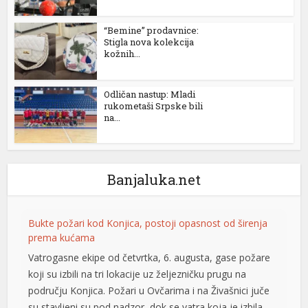
“Bemine” prodavnice:
Stigla nova kolekcija
kožnih...
Odličan nastup: Mladi
rukometaši Srpske bili
na...
Banjaluka.net
Bukte požari kod Konjica, postoji opasnost od širenja
prema kućama
Vatrogasne ekipe od četvrtka, 6. augusta, gase požare
koji su izbili na tri lokacije uz željezničku prugu na
području Konjica. Požari u Ovčarima i na Živašnici juče
su stavljeni su pod nadzor, dok se vatra koja je izbila