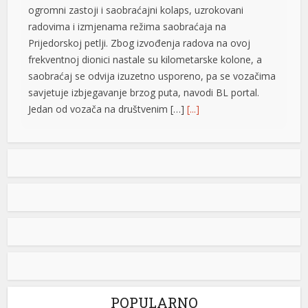
ogromni zastoji i saobraćajni kolaps, uzrokovani
radovima i izmjenama režima saobraćaja na
Prijedorskoj petlji. Zbog izvođenja radova na ovoj
frekventnoj dionici nastale su kilometarske kolone, a
saobraćaj se odvija izuzetno usporeno, pa se vozačima
savjetuje izbjegavanje brzog puta, navodi BL portal.
Jedan od vozača na društvenim […]
[...]
Pripremite kišobrane: Nakon vrelog dana stižu pljuskovi i
grmljavina
Stanovnike Republike Srpske i Bosne i Hercegovine
danas očekuje još jedan veoma topao ljetni dan, ali će
u poslijepodnevnim i večernjim časovima u pojedinim
krajevima kišobrani ipak biti potrebni. Prije podne
preovladavaće pretežno sunčano vrijeme, dok se sa
razvojem oblačnosti kasnije tokom dana lokalno
očekuju pljuskovi praćeni grmljavinom. Duvaće slab do
umjeren vjetar sjevernog i […]
[...]
POPULARNO