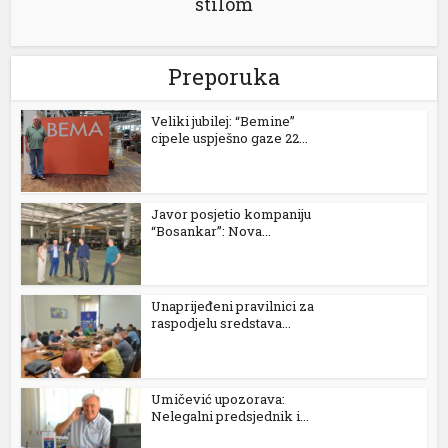
stilom
Preporuka
Veliki jubilej: “Bemine”
cipele uspješno gaze 22...
l
Javor posjetio kompaniju
“Bosankar”: Nova...
Unaprijeđeni pravilnici za
raspodjelu sredstava...
Umičević upozorava:
Nelegalni predsjednik i...