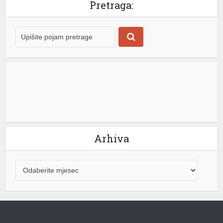
Pretraga:
u
u
u
Arhiva