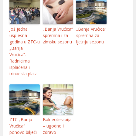
Još jedna
„Banja Vrućica“
„Banja Vrućica“
uspješna
spremna i za
spremna za
godina u ZTC-u
zimsku sezonu
ljetnju sezonu
„Banja
Vrućica“:
Radnicima
isplaćena i
trinaesta plata
ZTC „Banja
Balneoterapija
Vrućica“
– ugodno i
ponovo bilježi
zdravo