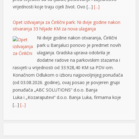
vrijednosti koje traju cijeli život. Ovo […]
[...]
Opet izdvajanja za Ćirilični park: Ni dvije godine nakon
otvaranja 33 hiljade KM za nova ulaganja
Ni dvije godine nakon otvaranja, Ćirilični
park u Banjaluci ponovo je predmet novih
ulaganja. Gradska uprava odobrila je
dodatne radove na parkovskim stazama i
rasvjeti u vrijednosti od 33.928,40 KM sa PDV-om.
Konačnom Odlukom o izboru najpovoljnijeg ponuđača
(od 03.08.2026. godine), ovaj posao je povjeren grupi
ponuđača „ABC SOLUTIONS“ d.o.o. Banja
Luka i „Kozaraputevi“ d.o.o. Banja Luka, firmama koje
[…]
[...]
Preminuo Drago Galić: Euroherc se oprašta od jednog
od svojih osnivača
U 73. godini preminuo je Drago Galić iz