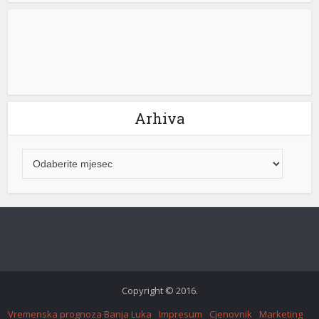
mijenjati. “Naš cilj ostaje jasan – potpuna […]
[...]
Arhiva
Copyright © 2016.
Vremenska prognoza Banja Luka
Impresum
Cjenovnik
Marketing