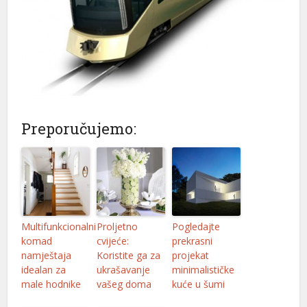
Preporučujemo:
Multifunkcionalni
Proljetno
Pogledajte
komad
cvijeće:
prekrasni
namještaja
Koristite ga za
projekat
idealan za
ukrašavanje
minimalističke
male hodnike
vašeg doma
kuće u šumi