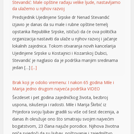
Stevandić: Male opštine rađaju velike ljude, nastavljamo
da ulažemo u njihov razvoj
Predsjednik Ujedinjene Srpske dr Nenad Stevandić
izjavio je danas da su male i rubne opštine temelj
opstanka Republike Srpske, ističući da će ova politička
organizacija nastaviti da ulaže u njihov razvoj i jačanje
lokalnih zajednica. Tokom otvaranja novih kancelarija
Ujedinjene Srpske u Kostajnici i Kozarskoj Dubici,
Stevandić je naglasio da je podrška manjim sredinama
jedan […]
[...]
Brak koji je odolio vremenu: I nakon 65 godina Mile i
Marija jedno drugom najveća podrška VIDEO
Šezdeset i pet godina zajedničkog života, bezbroj
uspona, iskušenja i radosti. Mile i Marija Škrbić iz
Prijedora svoju ljubav gradili su više od šest decenija, a
sü
danas ih okružuje ono što smatraju svojim najvećim
bogatstvom, 23 člana najuže porodice. Njihova životna
priča svjedoči da su ljubav, poštovanje i zajedništvo