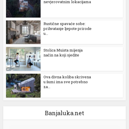
nevjerovatnim lokacijama
Rustične spavaće sobe:
prihvatanje ljepote prirode
u...
Stolica Muista mijenja
način na koji sjedite
Ova divna koliba skrivena
u šumi ima sve potrebno
za...
er
Banjaluka.net