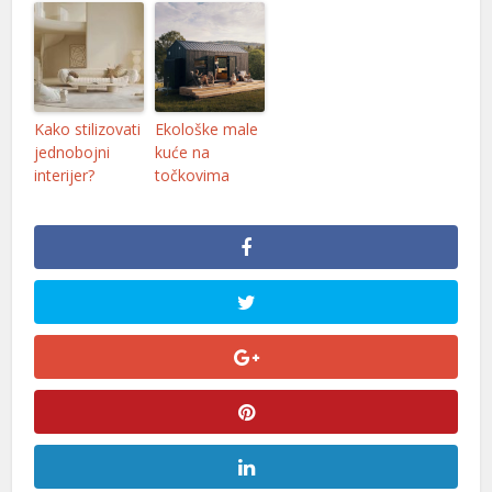
Kako stilizovati
Ekološke male
jednobojni
kuće na
interijer?
točkovima