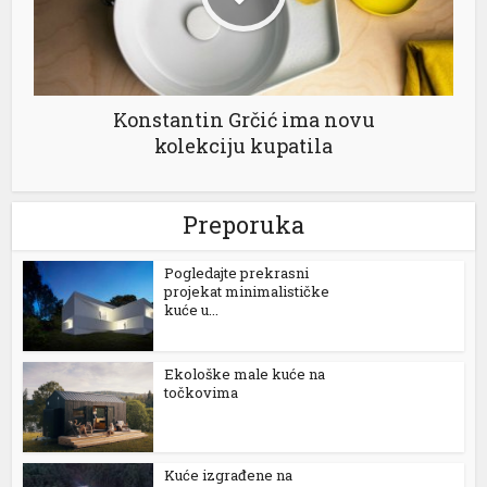
Konstantin Grčić ima novu
kolekciju kupatila
Preporuka
Pogledajte prekrasni
projekat minimalističke
kuće u...
Ekološke male kuće na
točkovima
Kuće izgrađene na