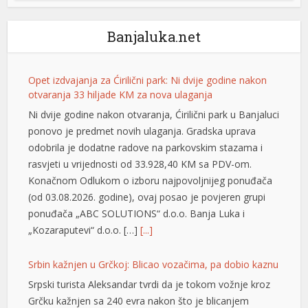
otvaranja 33 hiljade KM za nova ulaganja
Ni dvije godine nakon otvaranja, Ćirilični park u Banjaluci
Banjaluka.net
ponovo je predmet novih ulaganja. Gradska uprava
odobrila je dodatne radove na parkovskim stazama i
rasvjeti u vrijednosti od 33.928,40 KM sa PDV-om.
Konačnom Odlukom o izboru najpovoljnijeg ponuđača
(od 03.08.2026. godine), ovaj posao je povjeren grupi
ponuđača „ABC SOLUTIONS“ d.o.o. Banja Luka i
„Kozaraputevi“ d.o.o. […]
[...]
Srbin kažnjen u Grčkoj: Blicao vozačima, pa dobio kaznu
Srpski turista Aleksandar tvrdi da je tokom vožnje kroz
Grčku kažnjen sa 240 evra nakon što je blicanjem
upozoravao druge vozače na policijsku kontrolu.
Međutim, kada je kasnije dobio prevod zapisnika koji je
potpisao, saznao je da blicanje u dokumentu uopšte
nije navedeno. Neprijatno iskustvo dogodilo mu se u
blizini Nea Mudanje, a detalje je […]
[...]