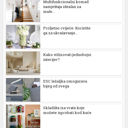
Multifunkcionalni komad
namještaja idealan za
male...
Proljetno cvijeće: Koristite
ga za ukrašavanje...
Kako stilizovati jednobojni
interijer?
ESC ležaljka omogućava
bijeg od svega
Skladišta iza vrata koje
možete isprobati kod kuće
Opet izdvajanja za Ćirilični park: Ni dvije godine nakon