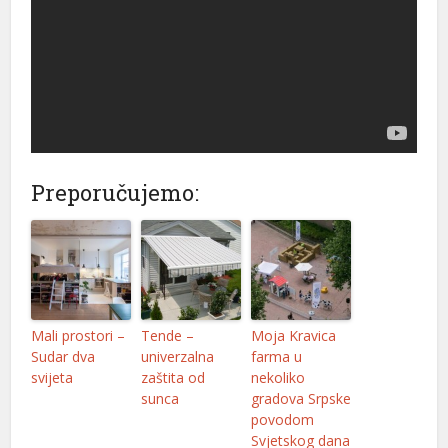
Preporučujemo:
Mali prostori –
Tende –
Moja Kravica
Sudar dva
univerzalna
farma u
svijeta
zaštita od
nekoliko
sunca
gradova Srpske
povodom
Svjetskog dana