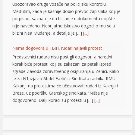
Nema dogovora u FBiH, rudari najavili protest
Predstavnici rudara nisu postigli dogovor, a naredni
korak biće protesti koji su zakazani za petak ispred
zgrade Zavoda zdravstvenog osiguranja u Zenici. Kako
je za N1 izjavio Abdel Fazlić iz Sindikata radnika RMU
Kakanj, na protestima će učestvovati rudari iz Kaknja i
Breze, uz podršku Granskog sindikata. “Ništa nije
dogovoreno. Dalji koraci su protesti u […]
[...]
Uspostavljen saobraćaj na bijeljinskoj obilaznici,
vatrogasci ostaju dežurati
Na bijeljinskoj obilaznici uspostavljen je saobraćaj koji
je bio potpuno obustavljen zbog požara niskog rastinja
koji je zahvatio veliku površinu sa obje strane puta,
rečeno je u policiji. U gašenju požara učestvovalo je
dvadesetak vatrogasaca sa sedam vozila. Zbog
opasnosti da vjetar ponovo razbukta vatru, na terenu će