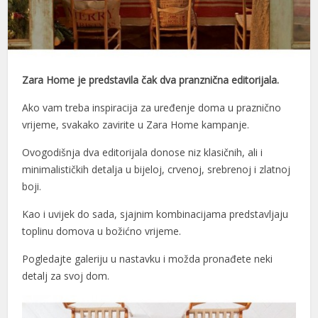
l
l
l
Zara Home je predstavila čak dva pranznična editorijala.
l
Ako vam treba inspiracija za uređenje doma u praznično
vrijeme, svakako zavirite u Zara Home kampanje.
l
Ovogodišnja dva editorijala donose niz klasičnih, ali i
l
minimalističkih detalja u bijeloj, crvenoj, srebrenoj i zlatnoj
boji.
l
Kao i uvijek do sada, sjajnim kombinacijama predstavljaju
l
toplinu domova u božićno vrijeme.
l
Pogledajte galeriju u nastavku i možda pronađete neki
l
detalj za svoj dom.
l