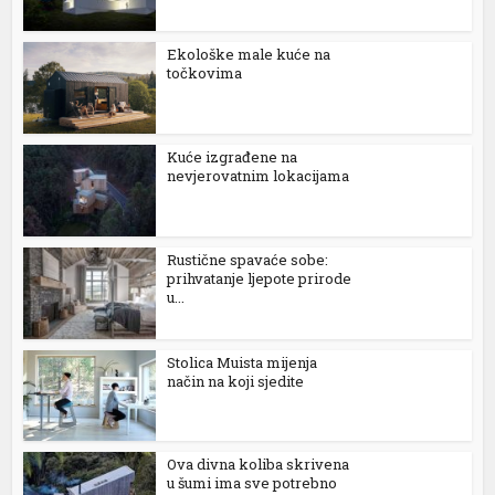
Ekološke male kuće na
točkovima
Kuće izgrađene na
nevjerovatnim lokacijama
 al
l
Rustične spavaće sobe:
l
prihvatanje ljepote prirode
u...
l
l
Stolica Muista mijenja
način na koji sjedite
l
l
Ova divna koliba skrivena
u šumi ima sve potrebno
l