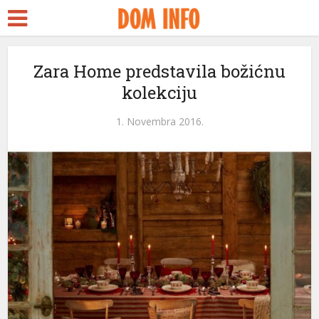
Zara Home predstavila božićnu
kolekciju
l
1. Novembra 2016.
l
leri
l