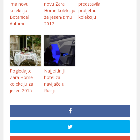
ima novu
novu Zara
predstavila
l
kolekciju –
Home kolekciju
proljetnu
Botanical
za jesen/zimu
kolekciju
l
Autumn
2017.
l
l
l
Pogledajte
Najjeftiniji
l
Zara Home
hotel za
l
kolekciju za
navijače u
jesen 2015
Rusiji
l
l
l
l