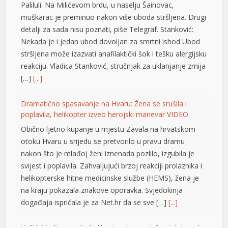
Paliluli. Na Milićevom brdu, u naselju Šainovac,
l
muškarac je preminuo nakon više uboda stršljena. Drugi
l
detalji za sada nisu poznati, piše Telegraf. Stanković:
Nekada je i jedan ubod dovoljan za smrtni ishod Ubod
l
stršljena može izazvati anafilaktički šok i tešku alergijsku
reakciju. Vladica Stanković, stručnjak za uklanjanje zmija
l
[…]
[...]
l
Dramatično spasavanje na Hvaru: Žena se srušila i
l
poplavila, helikopter izveo herojski manevar VIDEO
 al
Obično ljetno kupanje u mjestu Zavala na hrvatskom
otoku Hvaru u srijedu se pretvorilo u pravu dramu
l
nakon što je mlađoj ženi iznenada pozlilo, izgubila je
svijest i poplavila. Zahvaljujući brzoj reakciji prolaznika i
l
helikopterske hitne medicinske službe (HEMS), žena je
l
na kraju pokazala znakove oporavka. Svjedokinja
događaja ispričala je za Net.hr da se sve […]
[...]
l
l
Vučić: Ljudi razumiju koliko je neko uspješan i dobar ako