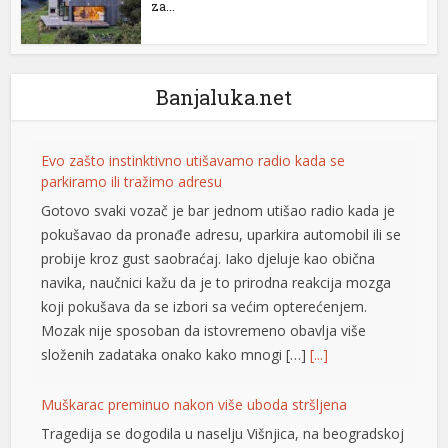
za...
l
l
Banjaluka.net
l
l
Evo zašto instinktivno utišavamo radio kada se
parkiramo ili tražimo adresu
l
Gotovo svaki vozač je bar jednom utišao radio kada je
pokušavao da pronađe adresu, uparkira automobil ili se
probije kroz gust saobraćaj. Iako djeluje kao obična
l
navika, naučnici kažu da je to prirodna reakcija mozga
koji pokušava da se izbori sa većim opterećenjem.
l
Mozak nije sposoban da istovremeno obavlja više
l
složenih zadataka onako kako mnogi […]
[...]
l
Muškarac preminuo nakon više uboda stršljena
l
Tragedija se dogodila u naselju Višnjica, na beogradskoj