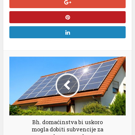
l
l
l
l
l
l
Bh. domaćinstva bi uskoro
l
mogla dobiti subvencije za