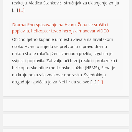
reakciju. Vladica Stanković, stručnjak za uklanjanje zmija
[…]
[...]
Dramatično spasavanje na Hvaru: Žena se srušila i
poplavila, helikopter izveo herojski manevar VIDEO
büyüsü
Obično ljetno kupanje u mjestu Zavala na hrvatskom
otoku Hvaru u srijedu se pretvorilo u pravu dramu
nakon što je mlađoj ženi iznenada pozlilo, izgubila je
svijest i poplavila. Zahvaljujući brzoj reakciji prolaznika i
helikopterske hitne medicinske službe (HEMS), žena je
na kraju pokazala znakove oporavka. Svjedokinja
događaja ispričala je za Net.hr da se sve […]
[...]
ş
Vučić: Ljudi razumiju koliko je neko uspješan i dobar ako
ga Helez napada
Predsjednik Srbije Aleksdandar Vučić izjavio
je danas da nema ništa protiv toga što su
nadležne službe BiH pratile njegovu