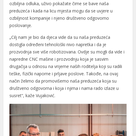
ozbiljna odluka, uživo pokažate čime se bave naša
preduzeća i kada na licu mjesta mogu da se uvjere u
ozbiljnost kompanije i njeno društveno odgovorno
poslovanje.
„Cilj nam je bio da djeca vide da su naša preduzeća
dostigla određeni tehnološki nivo napretka i da je
prozvodnja sve više robotizovana. Ovdje su mogli da vide i
napredne CNC mašine i prozvodnju koja je sasvim
drugačija u odnosu na vrijeme naših roditelja koji su radili
teške, fizički naporne i prljave poslove. Takođe, na ovaj
način želimo da promovišemo naša preduzeća koja su
društveno odgovorna i koja i njima i nama rado izlaze u
susret“, kaže Vujaković.