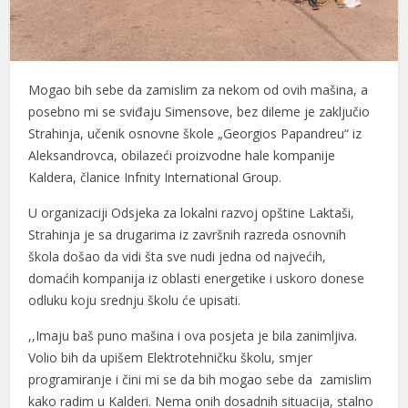
Mogao bih sebe da zamislim za nekom od ovih mašina, a
posebno mi se sviđaju Simensove, bez dileme je zaključio
Strahinja, učenik osnovne škole „Georgios Papandreu“ iz
Aleksandrovca, obilazeći proizvodne hale kompanije
Kaldera, članice Infnity International Group.
U organizaciji Odsjeka za lokalni razvoj opštine Laktaši,
Strahinja je sa drugarima iz završnih razreda osnovnih
škola došao da vidi šta sve nudi jedna od najvećih,
domaćih kompanija iz oblasti energetike i uskoro donese
odluku koju srednju školu će upisati.
,,Imaju baš puno mašina i ova posjeta je bila zanimljiva.
Volio bih da upišem Elektrotehničku školu, smjer
programiranje i čini mi se da bih mogao sebe da zamislim
kako radim u Kalderi. Nema onih dosadnih situacija, stalno