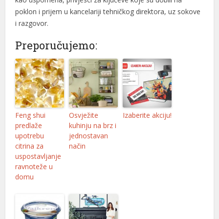
poklon i prijem u kancelariji tehničkog direktora, uz sokove
i razgovor.
Preporučujemo:
Feng shui
Osvježite
Izaberite akciju!
predlaže
kuhinju na brz i
upotrebu
jednostavan
citrina za
način
uspostavljanje
ravnoteže u
domu