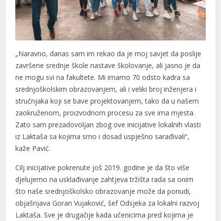
„Naravno, danas sam im rekao da je moj savjet da poslije
završene srednje škole nastave školovanje, ali jasno je da
ne mogu svi na fakultete. Mi imamo 70 odsto kadra sa
srednjoškolskim obrazovanjem, ali i veliki broj inženjera i
stručnjaka koji se bave projektovanjem, tako da u našem
zaokruženom, proizvodnom procesu za sve ima mjesta.
Zato sam prezadovoljan zbog ove inicijative lokalnih vlasti
iz Laktaša sa kojima smo i dosad uspješno sarađivali“,
kaže Pavić.
Cilj inicijative pokrenute još 2019. godine je da što više
djelujemo na usklađivanje zahtjeva tržišta rada sa onim
što naše srednjoškolsko obrazovanje može da ponudi,
objašnjava Goran Vujaković, šef Odsjeka za lokalni razvoj
Laktaša. Sve je drugačije kada učenicima pred kojima je