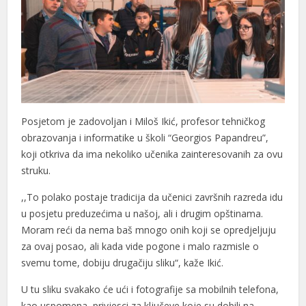
Posjetom je zadovoljan i Miloš Ikić, profesor tehničkog
obrazovanja i informatike u školi “Georgios Papandreu”,
koji otkriva da ima nekoliko učenika zainteresovanih za ovu
struku.
,,To polako postaje tradicija da učenici završnih razreda idu
u posjetu preduzećima u našoj, ali i drugim opštinama.
Moram reći da nema baš mnogo onih koji se opredjeljuju
za ovaj posao, ali kada vide pogone i malo razmisle o
svemu tome, dobiju drugačiju sliku“, kaže Ikić.
U tu sliku svakako će ući i fotografije sa mobilnih telefona,
kao uspomena, privjesci za ključeve koje su dobili na