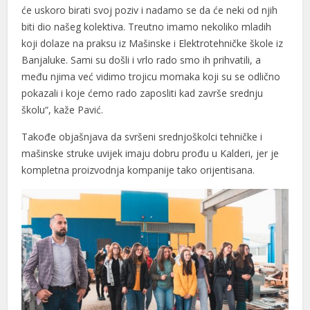
će uskoro birati svoj poziv i nadamo se da će neki od njih
biti dio našeg kolektiva. Treutno imamo nekoliko mladih
koji dolaze na praksu iz Mašinske i Elektrotehničke škole iz
Banjaluke. Sami su došli i vrlo rado smo ih prihvatili, a
među njima već vidimo trojicu momaka koji su se odlično
pokazali i koje ćemo rado zaposliti kad završe srednju
školu“, kaže Pavić.
Takođe objašnjava da svršeni srednjoškolci tehničke i
mašinske struke uvijek imaju dobru prođu u Kalderi, jer je
kompletna proizvodnja kompanije tako orijentisana.