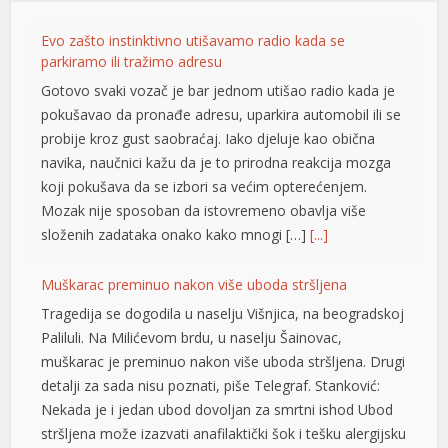
Evo zašto instinktivno utišavamo radio kada se
parkiramo ili tražimo adresu
Gotovo svaki vozač je bar jednom utišao radio kada je
tener
pokušavao da pronađe adresu, uparkira automobil ili se
probije kroz gust saobraćaj. Iako djeluje kao obična
navika, naučnici kažu da je to prirodna reakcija mozga
koji pokušava da se izbori sa većim opterećenjem.
Mozak nije sposoban da istovremeno obavlja više
složenih zadataka onako kako mnogi […]
[...]
Muškarac preminuo nakon više uboda stršljena
Tragedija se dogodila u naselju Višnjica, na beogradskoj
Paliluli. Na Milićevom brdu, u naselju Šainovac,
muškarac je preminuo nakon više uboda stršljena. Drugi
detalji za sada nisu poznati, piše Telegraf. Stanković:
Nekada je i jedan ubod dovoljan za smrtni ishod Ubod
stršljena može izazvati anafilaktički šok i tešku alergijsku