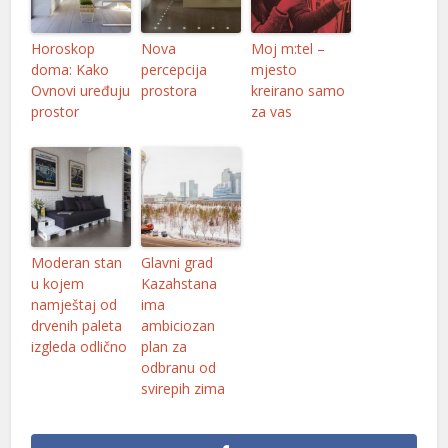
Horoskop
Nova
Moj m:tel –
doma: Kako
percepcija
mjesto
Ovnovi uređuju
prostora
kreirano samo
prostor
za vas
Moderan stan
Glavni grad
u kojem
Kazahstana
namještaj od
ima
drvenih paleta
ambiciozan
izgleda odlično
plan za
odbranu od
svirepih zima