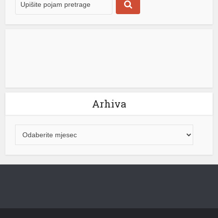
 shortener
Arhiva