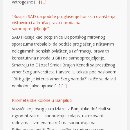
vatrogasne […]
[...]
”Rusija i SAD da podrže proglašenje bonskih ovlaštenja
ništavnim i afirmišu pravo naroda na
samoopredjeljenje”
SAD i Rusija kao potpisnice Dejtonskog mirovnog
sporazuma trebale bi da podrže proglašenje ništavnim
nelegitimnih bonskih ovlaštenja i afirmaciju prava tri
konstitutivna naroda u BiH na samoopredjeljenje.
Smatraju to Džozef Šmic i Brajan Kenedi sa prestižnog
američkog univerziteta Harvard. U tekstu pod naslovom
“BiH: gdje je interes američkog naroda?” ističe se da vid
neokolonijalne uprave […]
[...]
Kilometarske kolone u Banjaluci
Vozače koji ovog jutra izlaze iz Banjaluke dočekali su
ogromni zastoji i saobraćajni kolaps, uzrokovani
radovima i izmjenama režima saobraćaja na
Prijedorskoj petlji. Zbog izvođenja radova na ovoj