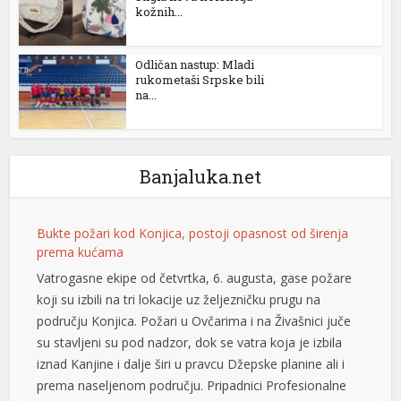
kožnih...
Odličan nastup: Mladi
rukometaši Srpske bili
na...
Banjaluka.net
l
Bukte požari kod Konjica, postoji opasnost od širenja
prema kućama
Vatrogasne ekipe od četvrtka, 6. augusta, gase požare
koji su izbili na tri lokacije uz željezničku prugu na
području Konjica. Požari u Ovčarima i na Živašnici juče
su stavljeni su pod nadzor, dok se vatra koja je izbila
iznad Kanjine i dalje širi u pravcu Džepske planine ali i
prema naseljenom području. Pripadnici Profesionalne