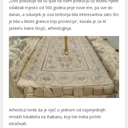
„Ovo pokazuje da su ljudi na ovim području uz blizinu rijeke
odabrali mjesto od 500 godina prije nove ere, pa sve do
danas, a oduvijek je ova teritorija bila interesantna zato što
je bila u blizini granica triju provincija“, kazala je za Al
Jazeeru Ivana Grujić, arheologinja.
l
l
Arheolozi tvrde da je riječ o jednom od najvrijednijih
rimskih lokaliteta na Balkanu, koji tek treba početi
istraživati.