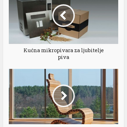
nel
nel
nel
Kućna mikropivara za ljubitelje
nel
piva
nel
nel