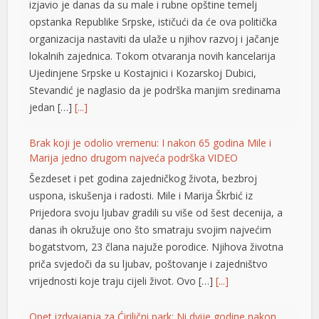
izjavio je danas da su male i rubne opštine temelj
nel
opstanka Republike Srpske, ističući da će ova politička
nel
organizacija nastaviti da ulaže u njihov razvoj i jačanje
lokalnih zajednica. Tokom otvaranja novih kancelarija
nel
Ujedinjene Srpske u Kostajnici i Kozarskoj Dubici,
Stevandić je naglasio da je podrška manjim sredinama
nel
jedan […]
[...]
nel
Brak koji je odolio vremenu: I nakon 65 godina Mile i
nel
Marija jedno drugom najveća podrška VIDEO
ın al
Šezdeset i pet godina zajedničkog života, bezbroj
uspona, iskušenja i radosti. Mile i Marija Škrbić iz
nel
Prijedora svoju ljubav gradili su više od šest decenija, a
danas ih okružuje ono što smatraju svojim najvećim
nel
bogatstvom, 23 člana najuže porodice. Njihova životna
nel
priča svjedoči da su ljubav, poštovanje i zajedništvo
vrijednosti koje traju cijeli život. Ovo […]
[...]
nel
nel
Opet izdvajanja za Ćirilični park: Ni dvije godine nakon