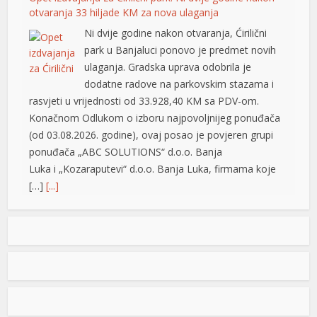
otvaranja 33 hiljade KM za nova ulaganja
nel
Ni dvije godine nakon otvaranja, Ćirilični
park u Banjaluci ponovo je predmet novih
nel
ulaganja. Gradska uprava odobrila je
nel
dodatne radove na parkovskim stazama i
rasvjeti u vrijednosti od 33.928,40 KM sa PDV-om.
nel
Konačnom Odlukom o izboru najpovoljnijeg ponuđača
(od 03.08.2026. godine), ovaj posao je povjeren grupi
nel
ponuđača „ABC SOLUTIONS“ d.o.o. Banja
kat
Luka i „Kozaraputevi“ d.o.o. Banja Luka, firmama koje
[…]
[...]
ort
Preminuo Drago Galić: Euroherc se oprašta od jednog
od svojih osnivača
U 73. godini preminuo je Drago Galić iz
rt
Širokog Brijega, jedan od osnivača
Euroherca te dugogodišnji rukovodioca u
nel
sektoru osiguranja. Drago Galić rođen je