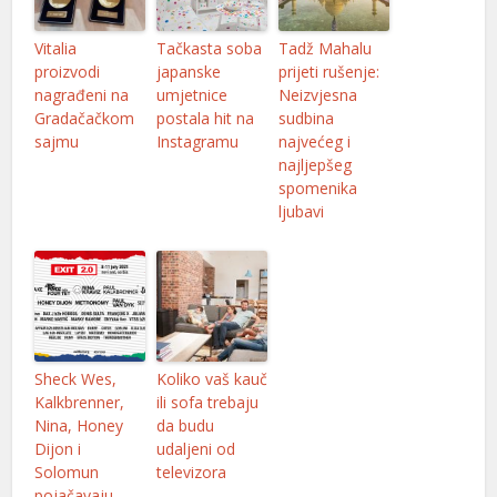
nel
Vitalia
Tačkasta soba
Tadž Mahalu
proizvodi
japanske
prijeti rušenje:
nel
nagrađeni na
umjetnice
Neizvjesna
Gradačačkom
postala hit na
sudbina
nel
sajmu
Instagramu
najvećeg i
najljepšeg
nel
spomenika
nel
ljubavi
nel
nel
nel
Sheck Wes,
Koliko vaš kauč
nel
Kalkbrenner,
ili sofa trebaju
Nina, Honey
da budu
nel
Dijon i
udaljeni od
nel
Solomun
televizora
pojačavaju