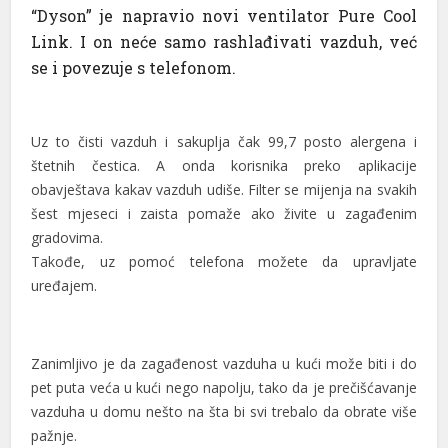
“Dyson” je napravio novi ventilator Pure Cool
nel
Link. I on neće samo rashlađivati vazduh, već
se i povezuje s telefonom.
nel
nel
Uz to čisti vazduh i sakuplja čak 99,7 posto alergena i
nel
štetnih čestica. A onda korisnika preko aplikacije
nel
obavještava kakav vazduh udiše. Filter se mijenja na svakih
šest mjeseci i zaista pomaže ako živite u zagađenim
nel
gradovima.
Takođe, uz pomoć telefona možete da upravljate
nel
uređajem.
nel
nel
Zanimljivo je da zagađenost vazduha u kući može biti i do
nel
pet puta veća u kući nego napolju, tako da je prečišćavanje
vazduha u domu nešto na šta bi svi trebalo da obrate više
nel
pažnje.