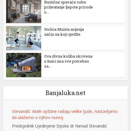
Rustične spavaće sobe:
prihvatanje ljepote prirode
nel
u...
nel
Stolica Muista mijenja
nel
način na koji sjedite
nel
nel
Ova divna koliba skrivena
u šumi ima sve potrebno
za...
nel
nel
Banjaluka.net
nel
Stevandić: Male opštine rađaju velike ljude, nastavljamo
nel
da ulažemo u njihov razvoj
nel
Predsjednik Ujedinjene Srpske dr Nenad Stevandić