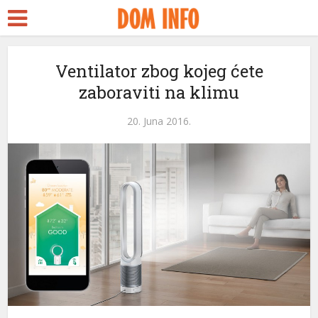
rt
Ventilator zbog kojeg ćete
zaboraviti na klimu
ms
nel
20. Juna 2016.
nel
etleri
nel