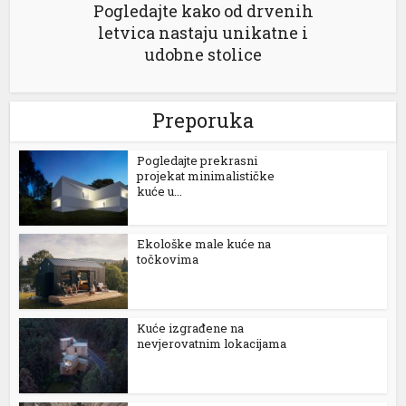
Pogledajte kako od drvenih
letvica nastaju unikatne i
k
udobne stolice
Preporuka
ın al
Pogledajte prekrasni
projekat minimalističke
nel
kuće u...
nel
Ekološke male kuće na
točkovima
nel
nel
Kuće izgrađene na
nel
nevjerovatnim lokacijama
nel
nel